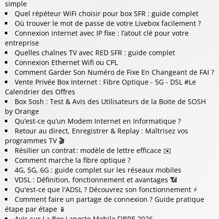
simple
Quel répéteur WiFi choisir pour box SFR : guide complet
Où trouver le mot de passe de votre Livebox facilement ?
Connexion internet avec IP fixe : l’atout clé pour votre
entreprise
Quelles chaînes TV avec RED SFR : guide complet
Connexion Ethernet Wifi ou CPL
Comment Garder Son Numéro de Fixe En Changeant de FAI ?
Vente Privée Box Internet : Fibre Optique - 5G - DSL #Le
Calendrier des Offres
Box Sosh : Test & Avis des Utilisateurs de la Boite de SOSH
by Orange
Qu’est-ce qu’un Modem Internet en Informatique ?
Retour au direct, Enregistrer & Replay : Maîtrisez vos
programmes TV 🎬
Résilier un contrat : modèle de lettre efficace ✉️
Comment marche la fibre optique ?
4G, 5G, 6G : guide complet sur les réseaux mobiles
VDSL : Définition, fonctionnement et avantages 📶
Qu'est-ce que l'ADSL ? Découvrez son fonctionnement ⚡
Comment faire un partage de connexion ? Guide pratique
étape par étape 📱
Avis sur La Box Laposte Mobile FIBRE 2026