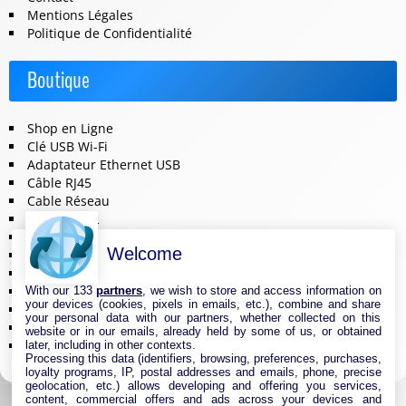
Mentions Légales
Politique de Confidentialité
Boutique
Shop en Ligne
Clé USB Wi-Fi
Adaptateur Ethernet USB
Câble RJ45
Cable Réseau
Module CPL
Carte réseau
Welcome
Point d’accès Internet Wi-Fi
Antenne & Amplificateur Réseau Internet
Système WIFI Mesh
With our 133
partners
, we wish to store and access information on
your devices (cookies, pixels in emails, etc.), combine and share
Routeur Internet
your personal data with our partners, whether collected on this
Switches & Hubs Réseau
website or in our emails, already held by some of us, or obtained
Répéteur Wifi
later, including in other contexts.
Processing this data (identifiers, browsing, preferences, purchases,
loyalty programs, IP, postal addresses and emails, phone, precise
geolocation, etc.) allows developing and offering you services,
content, commercial offers and ads across your devices and