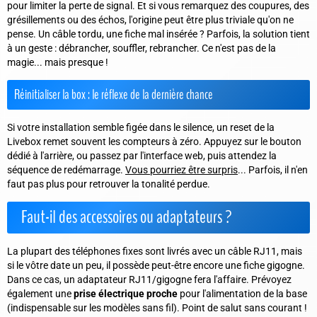
pour limiter la perte de signal. Et si vous remarquez des coupures, des
grésillements ou des échos, l'origine peut être plus triviale qu'on ne
pense. Un câble tordu, une fiche mal insérée ? Parfois, la solution tient
à un geste : débrancher, souffler, rebrancher. Ce n'est pas de la
magie... mais presque !
Réinitialiser la box : le réflexe de la dernière chance
Si votre installation semble figée dans le silence, un reset de la
Livebox remet souvent les compteurs à zéro. Appuyez sur le bouton
dédié à l'arrière, ou passez par l'interface web, puis attendez la
séquence de redémarrage.
Vous pourriez être surpris
... Parfois, il n'en
faut pas plus pour retrouver la tonalité perdue.
Faut-il des accessoires ou adaptateurs ?
La plupart des téléphones fixes sont livrés avec un câble RJ11, mais
si le vôtre date un peu, il possède peut-être encore une fiche gigogne.
Dans ce cas, un adaptateur RJ11/gigogne fera l'affaire. Prévoyez
également une
prise électrique proche
pour l'alimentation de la base
(indispensable sur les modèles sans fil). Point de salut sans courant !