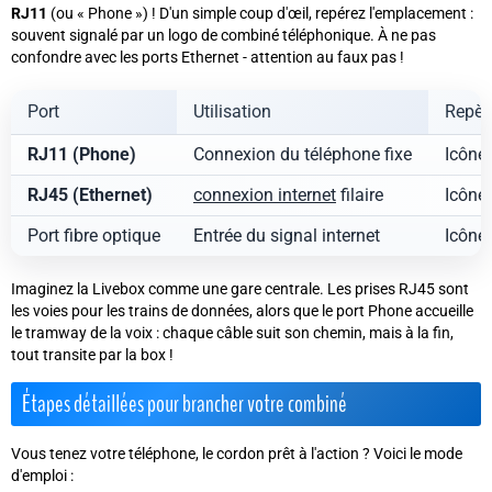
RJ11
(ou « Phone ») ! D'un simple coup d'œil, repérez l'emplacement :
souvent signalé par un logo de combiné téléphonique. À ne pas
confondre avec les ports Ethernet - attention au faux pas !
Port
Utilisation
Repère
RJ11 (Phone)
Connexion du téléphone fixe
Icône
RJ45 (Ethernet)
connexion internet
filaire
Icône 
Port fibre optique
Entrée du signal internet
Icône 
Imaginez la Livebox comme une gare centrale. Les prises RJ45 sont
les voies pour les trains de données, alors que le port Phone accueille
le tramway de la voix : chaque câble suit son chemin, mais à la fin,
tout transite par la box !
Étapes détaillées pour brancher votre combiné
Vous tenez votre téléphone, le cordon prêt à l'action ? Voici le mode
d'emploi :