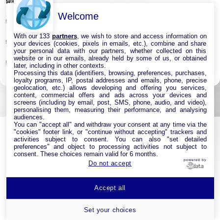
Répéteur Wifi
Welcome
Routeur Internet
With our 133
partners
, we wish to store and access information on
Switches & Hubs Réseau
your devices (cookies, pixels in emails, etc.), combine and share
your personal data with our partners, whether collected on this
website or in our emails, already held by some of us, or obtained
Système WIFI Mesh
later, including in other contexts.
Processing this data (identifiers, browsing, preferences, purchases,
loyalty programs, IP, postal addresses and emails, phone, precise
geolocation, etc.) allows developing and offering you services,
content, commercial offers and ads across your devices and
screens (including by email, post, SMS, phone, audio, and video),
personalising them, measuring their performance, and analysing
audiences.
You can "accept all" and withdraw your consent at any time via the
"cookies" footer link, or "continue without accepting" trackers and
activities subject to consent. You can also "set detailed
preferences" and object to processing activities not subject to
consent. These choices remain valid for 6 months.
powered by
Do not accept
Navigation
|
Partenaires
|
Contact
|
Politique de Confidentialité
|
Accept all
Mentions Légales
|
Paramétrer les cookies
Set your choices
© 2026 https://www.fournisseur-acces-internet.com/