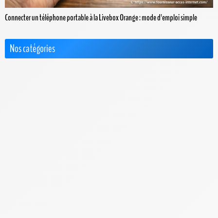
Connecter un téléphone portable à la Livebox Orange : mode d'emploi simple
Nos catégories
Actus
Box 4G+ / 5G
Choisir le Meilleur FAI
Cimetière des FAI
FAQ & Dossiers
F.A.Q. Bbox
F.A.Q. Box de SFR
F.A.Q. Box Red de SFR
F.A.Q. Freebox
F.A.Q. Orange
F.A.Q. Sosh Box