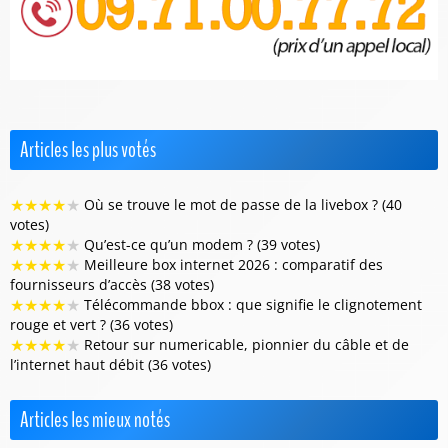
Articles les plus votés
★
★
★
★
★
Où se trouve le mot de passe de la livebox ? (40
votes)
★
★
★
★
★
Qu’est-ce qu’un modem ? (39 votes)
★
★
★
★
★
Meilleure box internet 2026 : comparatif des
fournisseurs d’accès (38 votes)
★
★
★
★
★
Télécommande bbox : que signifie le clignotement
rouge et vert ? (36 votes)
★
★
★
★
★
Retour sur numericable, pionnier du câble et de
l’internet haut débit (36 votes)
Articles les mieux notés