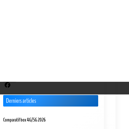
Quel est le type de connexion internet que vous
utilisez actuellement ?
Fibre optique
ADSL/VDSL
4G/5G Box
Satellite
Je ne sais pas
Voter
Partager sur Facebook
Derniers articles
Comparatif box 4G/5G 2026