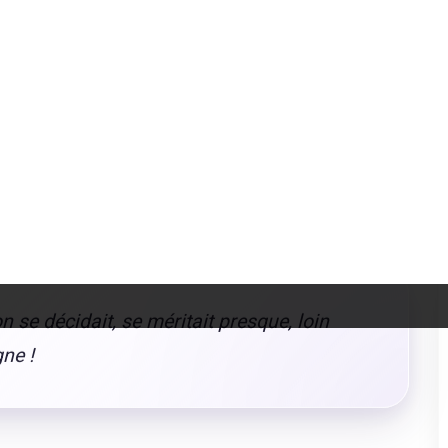
 incarné un petit grain de sable dans la mécanique bien huilée des
ateur pouvait se connecter à Internet quand il le souhaitait,
e en ligne.
Une forme de liberté inattendue
au pays de
 tout particulièrement à celles et ceux qui refusaient la routine
implement pas besoin d'une connexion permanente.
raître, alors qu'elle semblait répondre à un vrai besoin ? Comme une
arrivée des box Internet, ni à la généralisation des forfaits illimités à
rchand ambulant qui proposait des douceurs sur la place du
té.
se décidait, se méritait presque, loin
ne !