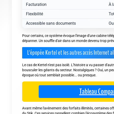
Facturation
À 
Flexibilité
To
Accessible sans documents
Ou
Pour certains, ce système évoque l'image d'une cabine télép
dépanner.
Un souffle d'air dans un monde devenu trop prévi
L'épopée Kertel et les autres accès Internet al
Le cas de Kertel n'est pas isolé. L'histoire a vu passer d'aut
bousculer les géants du secteur. Nostalgiques ? Oui, un peu
époque où tout semblait possible... ou presque.
Tableau Compar
Avant même l'avènement des forfaits illimités, certaines offre
du 56k. Ces services rappellent combien l'écosystème des f