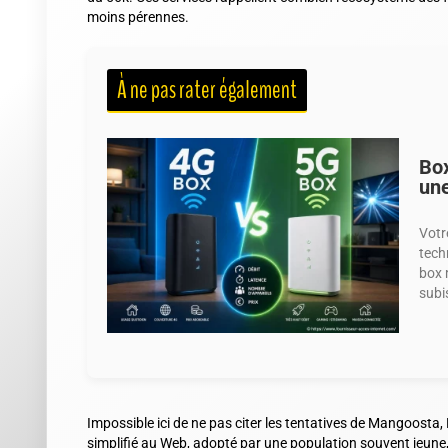
moins pérennes.
À ne pas rater également
Box
une
Votr
tech
box 
subis
Impossible ici de ne pas citer les tentatives de Mangoosta, 
simplifié au Web, adopté par une population souvent jeune,