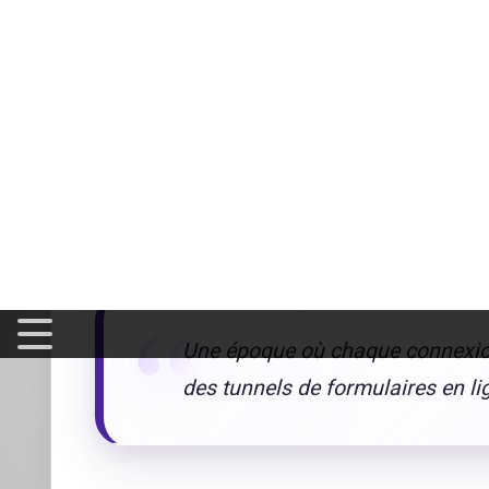
Sur le marché
français des
télécommunications
, Kertel a
forfaits mensuels. Grâce à son système
prépayé
, l'utilis
simplement en achetant des cartes à gratter ou en recharg
l'engagement à long terme ! Ce modèle séduisant s'adressait
financière, préféraient la flexibilité, ou n'avaient tout s
Mais pourquoi donc cette alternative a-t-elle fini par dispa
étoile filante dans la nuit digitale, Kertel n'a pas résisté à l'
prix cassés.
L'histoire de Kertel
évoque un peu celle du ma
village... Jusqu'au jour où le supermarché s'est installé à cô
Une époque où chaque connexion 
des tunnels de formulaires en lig