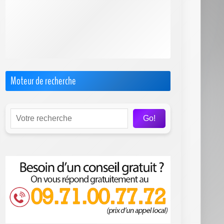
F.A.Q. Sosh Box
Internet par Satellite
Offres Pro
Test & Avis sur les FAI
Moteur de recherche
Go!