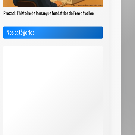
Proxad : l’histoire de la marque fondatrice de Free dévoilée
Nos catégories
Actus
Box 4G+ / 5G
Choisir le Meilleur FAI
Cimetière des FAI
FAQ & Dossiers
F.A.Q. Bbox
F.A.Q. Box de SFR
F.A.Q. Box Red de SFR
F.A.Q. Freebox
F.A.Q. Orange