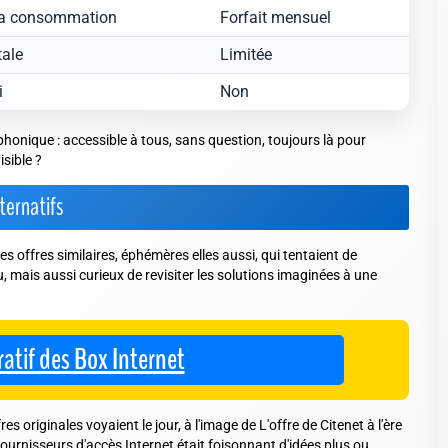
la consommation
Forfait mensuel
tale
Limitée
i
Non
honique : accessible à tous, sans question, toujours là pour
sible ?
ternatifs
res offres similaires, éphémères elles aussi, qui tentaient de
, mais aussi curieux de revisiter les solutions imaginées à une
atif des Box Internet
s originales voyaient le jour, à l'image de L'offre de Citenet à l'ère
ournisseurs d'accès Internet était foisonnant d'idées plus ou