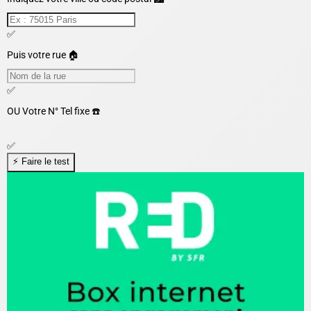
✅
Puis votre rue 🏠
✅
OU
Votre N° Tel fixe ☎️
✅