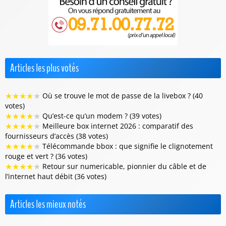
Articles les plus votés
★
★
★
★
★
Où se trouve le mot de passe de la livebox ? (40
votes)
★
★
★
★
★
Qu’est-ce qu’un modem ? (39 votes)
★
★
★
★
★
Meilleure box internet 2026 : comparatif des
fournisseurs d’accès (38 votes)
★
★
★
★
★
Télécommande bbox : que signifie le clignotement
rouge et vert ? (36 votes)
★
★
★
★
★
Retour sur numericable, pionnier du câble et de
l’internet haut débit (36 votes)
Articles les mieux notés