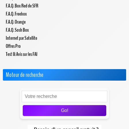
F.A.Q. Box Red de SFR
F.A.Q. Freebox
F.A.Q. Orange
F.A.Q. Sosh Box
Internet par Satellite
Offres Pro
Test & Avis sur les FAI
Moteur de recherche
Go!