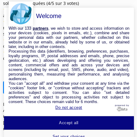
solutions expliquées (4/5 sur 3 votes)
★
★
★
★
★
Internet par satellite partout dans le monde : quels
Welcome
avantages et enjeux ? (4/5 sur 2 votes)
★
★
★
★
★
Comprendre les garanties de temps de
rétablissement (gtr) des offres internet professionnelles (4/5
With our 133
partners
, we wish to store and access information on
your devices (cookies, pixels in emails, etc.), combine and share
sur 1 vote)
your personal data with our partners, whether collected on this
★
★
★
★
★
Box 5g : quels sont les avantages et inconvénients à
website or in our emails, already held by some of us, or obtained
connaître ? (4/5 sur 1 vote)
later, including in other contexts.
Processing this data (identifiers, browsing, preferences, purchases,
★
★
★
★
★
Box 4g ou 5g : quelle solution choisir pour une
loyalty programs, IP, postal addresses and emails, phone, precise
connexion rapide ? (4/5 sur 1 vote)
geolocation, etc.) allows developing and offering you services,
content, commercial offers and ads across your devices and
screens (including by email, post, SMS, phone, audio, and video),
personalising them, measuring their performance, and analysing
audiences.
You can "accept all" and withdraw your consent at any time via the
Actualités
"cookies" footer link, or "continue without accepting" trackers and
activities subject to consent. You can also "set detailed
preferences" and object to processing activities not subject to
consent. These choices remain valid for 6 months.
Livebox Up ou Freebox Pop : un match de box au sommet -
powered by
Do not accept
Ariase
Orange ou Sosh : quelle box sans TV choisir ? - DegroupTest
[Test] Livebox 4 : faut-il craquer pour la nouvelle box Internet
Accept all
d’Orange ? - tomsguide.fr
Set your choices