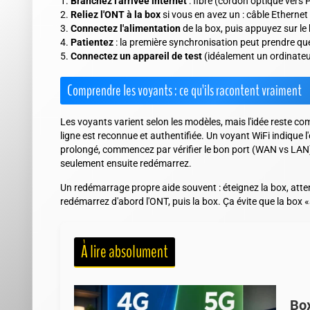
Branchez l'arrivée internet
: fibre (cordon optique vers
Reliez l'ONT à la box
si vous en avez un : câble Ethernet
Connectez l'alimentation
de la box, puis appuyez sur le
Patientez
: la première synchronisation peut prendre q
Connectez un appareil de test
(idéalement un ordinateur
Comprendre les voyants : ce qu'ils racontent vraiment
Les voyants varient selon les modèles, mais l'idée reste co
ligne est reconnue et authentifiée. Un voyant WiFi indique l
prolongé, commencez par vérifier le bon port (WAN vs LAN),
seulement ensuite redémarrez.
Un redémarrage propre aide souvent : éteignez la box, att
redémarrez d'abord l'ONT, puis la box.
Ça évite que la box «
À lire absolument
Box