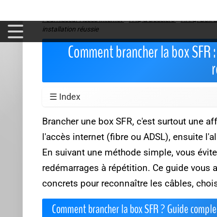
Fournisseur Acces Internet
>
FAQ & Dossiers
>
F.A.Q. Box 
installation réussie
Comment brancher la box SFR : 
r
☰ Index
Brancher une box SFR, c'est surtout une af
l'accès internet (fibre ou ADSL), ensuite l'a
En suivant une méthode simple, vous évitez
redémarrages à répétition. Ce guide vous
concrets pour reconnaître les câbles, choisi
Comment brancher la box SFR ? Guide comple