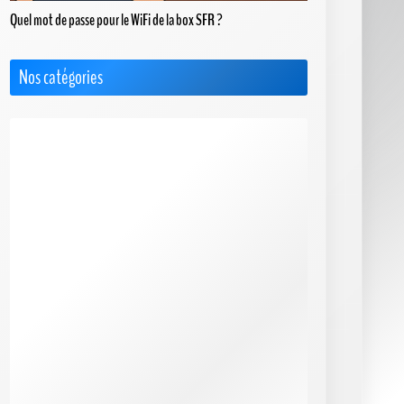
Quel mot de passe pour le WiFi de la box SFR ?
Nos catégories
Actus
Box 4G+ / 5G
Choisir le Meilleur FAI
Cimetière des FAI
FAQ & Dossiers
F.A.Q. Bbox
F.A.Q. Box de SFR
F.A.Q. Box Red de SFR
F.A.Q. Freebox
F.A.Q. Orange
F.A.Q. Sosh Box