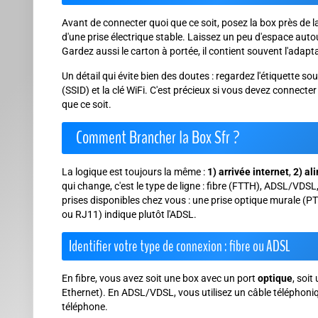
Avant de connecter quoi que ce soit, posez la box près de la 
d'une prise électrique stable. Laissez un peu d'espace autou
Gardez aussi le carton à portée, il contient souvent l'adapta
Un détail qui évite bien des doutes : regardez l'étiquette 
(SSID) et la clé WiFi.
C'est précieux
si vous devez connecter
que ce soit.
Comment Brancher la Box Sfr ?
La logique est toujours la même :
1) arrivée internet
,
2) al
qui change, c'est le type de ligne : fibre (FTTH), ADSL/VDSL
prises disponibles chez vous : une prise optique murale (PT
ou RJ11) indique plutôt l'ADSL.
Identifier votre type de connexion : fibre ou ADSL
En fibre, vous avez soit une box avec un port
optique
, soit
Ethernet). En ADSL/VDSL, vous utilisez un câble téléphoniqu
téléphone.