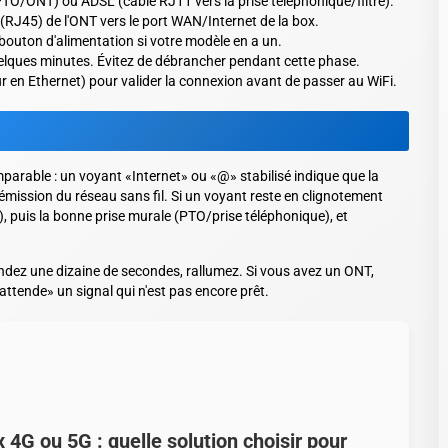
 PTO/ONT) ou ADSL (câble RJ11 vers la prise téléphonique/filtre).
 (RJ45) de l'ONT vers le port WAN/Internet de la box.
 bouton d'alimentation si votre modèle en a un.
uelques minutes. Évitez de débrancher pendant cette phase.
 en Ethernet) pour valider la connexion avant de passer au WiFi.
mparable : un voyant «Internet» ou «@» stabilisé indique que la
'émission du réseau sans fil. Si un voyant reste en clignotement
 puis la bonne prise murale (PTO/prise téléphonique), et
endez une dizaine de secondes, rallumez. Si vous avez un ONT,
attende» un signal qui n'est pas encore prêt.
 4G ou 5G : quelle solution choisir pour