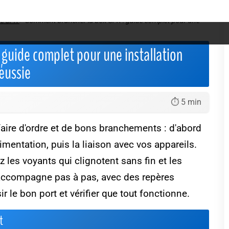
de SFR
>
Comment brancher la box SFR : guide complet pour une
guide complet pour une installation
éussie
⏱️ 5 min
faire d'ordre et de bons branchements : d'abord
limentation, puis la liaison avec vos appareils.
 les voyants qui clignotent sans fin et les
 accompagne pas à pas, avec des repères
r le bon port et vérifier que tout fonctionne.
t