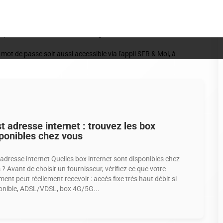
arrière.
Fi.
 tapant
192.168.1.1
dans un navigateur.
mot de passe soit aussi accessible via l'appli SFR & Moi, à
t adresse internet : trouvez les box
ponibles chez vous
 adresse internet Quelles box internet sont disponibles chez
 ? Avant de choisir un fournisseur, vérifiez ce que votre
ment peut réellement recevoir : accès fixe très haut débit si
onible, ADSL/VDSL, box 4G/5G...