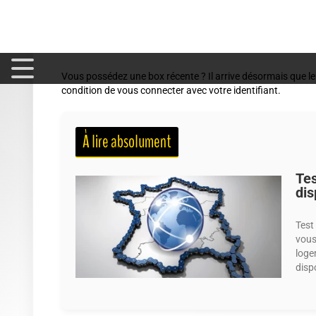
Directement sur une
étiquette collée sous la box
ou à l'
Dans l'espace client SFR, section « Ma box », rubrique Wi
Via l'interface d'administration de la box, accessible en
Vous possédez une box récente ? Il arrive désormais que le 
condition de vous connecter avec votre identifiant.
À lire absolument
Tes
dis
Test
vous
loge
disp