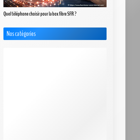
Quel téléphone choisir pour la box fibre SFR ?
Nos catégories
Actus
Box 4G+ / 5G
Choisir le Meilleur FAI
Cimetière des FAI
FAQ & Dossiers
F.A.Q. Bbox
F.A.Q. Box de SFR
F.A.Q. Box Red de SFR
F.A.Q. Freebox
F.A.Q. Orange