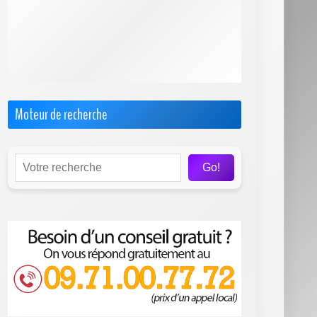
F.A.Q. Sosh Box
Internet par Satellite
Offres Pro
Test & Avis sur les FAI
Moteur de recherche
Go!