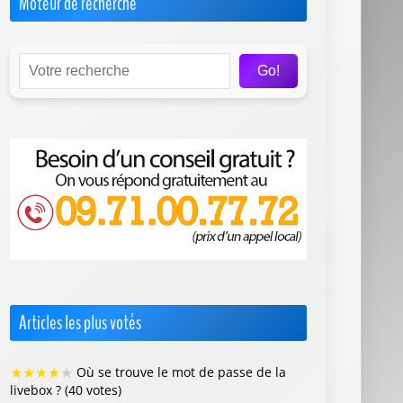
Moteur de recherche
Go!
Articles les plus votés
★
★
★
★
★
Où se trouve le mot de passe de la
livebox ? (40 votes)