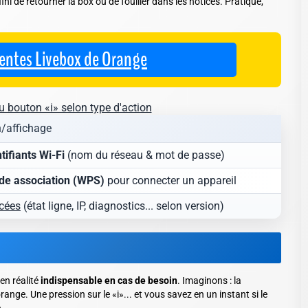
fini de retourner la box ou de fouiller dans les notices. Pratique,
rentes Livebox de Orange
 bouton «i» selon type d'action
n/affichage
tifiants Wi-Fi
(nom du réseau & mot de passe)
e association (WPS)
pour connecter un appareil
cées
(état ligne, IP, diagnostics... selon version)
en réalité
indispensable en cas de besoin
. Imaginons : la
nge. Une pression sur le «i»... et vous savez en un instant si le
.