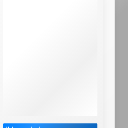
Actus
Box 4G+ / 5G
Choisir le Meilleur FAI
Cimetière des FAI
FAQ & Dossiers
F.A.Q. Bbox
F.A.Q. Box de SFR
F.A.Q. Box Red de SFR
F.A.Q. Freebox
F.A.Q. Orange
F.A.Q. Sosh Box
Internet par Satellite
Offres Pro
Test & Avis sur les FAI