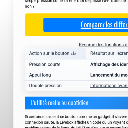
simple pression sur le «i» et le mot de passe Wi-Fi s'affiche, 
non ?
Comparer les diffé
Résumé des fonctions du
Action sur le bouton «i»
Résultat sur l'écra
Pression courte
Affichage des iden
Appui long
Lancement du mod
Double pression
Informations avan
L'utilité réelle au quotidien
Si certain.e.s voient ce bouton comme un gadget, il s'avère 
connexion saute, la Livebox affiche un code ou un voyant ora
problème vient de la ligne, du Wi-Fi ou d'un autre paramètre