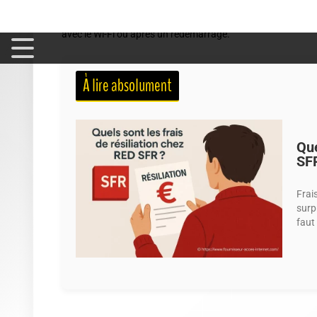
À chaque modèle, ses particularités, mais l'idée reste la mêm
appelleront ça une fonction «pratique», d'autres verront u
avec le Wi-Fi ou après un redémarrage.
À lire absolument
Que
SF
Frais
surp
faut 