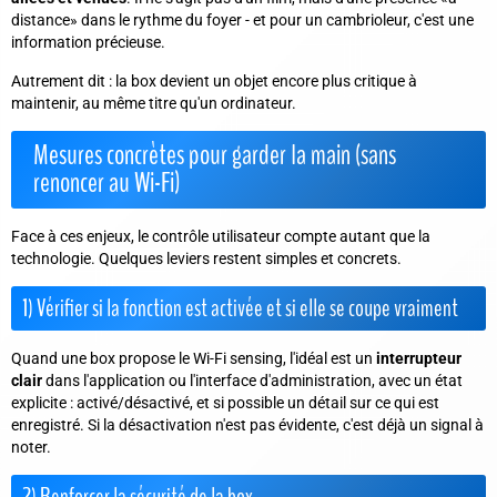
distance» dans le rythme du foyer - et pour un cambrioleur, c'est une
information précieuse.
Autrement dit
: la box devient un objet encore plus critique à
maintenir, au même titre qu'un ordinateur.
Mesures concrètes pour garder la main (sans
renoncer au Wi-Fi)
Face à ces enjeux, le contrôle utilisateur compte autant que la
technologie. Quelques leviers restent simples et concrets.
1) Vérifier si la fonction est activée et si elle se coupe vraiment
Quand une box propose le Wi-Fi sensing, l'idéal est un
interrupteur
clair
dans l'application ou l'interface d'administration, avec un état
explicite : activé/désactivé, et si possible un détail sur ce qui est
enregistré. Si la désactivation n'est pas évidente, c'est déjà un signal à
noter.
2) Renforcer la sécurité de la box