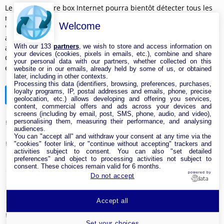
Le Wi-Fi de votre box Internet pourra bientôt détecter tous les
mouvements dans votre domicile - CCM - Comment Ça Marche
Welcome
"Un Français sur deux redoute un cambriolage durant son
absence" : comment partir en week-end l'esprit tranquille - sfr
With our 133
partners
, we wish to store and access information on
actus
your devices (cookies, pixels in emails, etc.), combine and share
Cette alarme est bradée en ce moment : son prix va vous
your personal data with our partners, whether collected on this
étonner - DegroupTest
website or in our emails, already held by some of us, or obtained
later, including in other contexts.
Processing this data (identifiers, browsing, preferences, purchases,
loyalty programs, IP, postal addresses and emails, phone, precise
Catégories de la boutique
geolocation, etc.) allows developing and offering you services,
content, commercial offers and ads across your devices and
screens (including by email, post, SMS, phone, audio, and video),
personalising them, measuring their performance, and analysing
Antenne & Amplificateur Réseau Internet
audiences.
You can "accept all" and withdraw your consent at any time via the
Cable Réseau
"cookies" footer link, or "continue without accepting" trackers and
activities subject to consent. You can also "set detailed
preferences" and object to processing activities not subject to
Adaptateur Ethernet USB
consent. These choices remain valid for 6 months.
powered by
Do not accept
Câble RJ45
Clé USB Wi-Fi
Accept all
Carte réseau
Set your choices