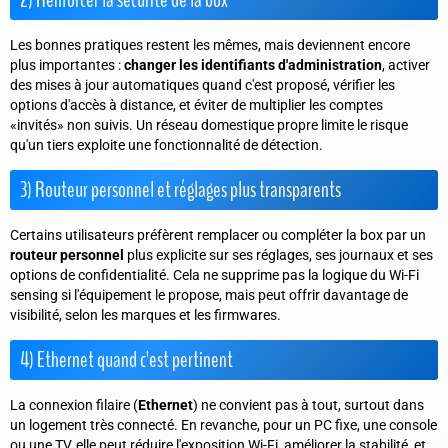
Les bonnes pratiques restent les mêmes, mais deviennent encore
plus importantes :
changer les identifiants d'administration
, activer
des mises à jour automatiques quand c'est proposé, vérifier les
options d'accès à distance, et éviter de multiplier les comptes
«invités» non suivis. Un réseau domestique propre limite le risque
qu'un tiers exploite une fonctionnalité de détection.
3) Routeur personnel et réglages plus transparents
Certains utilisateurs préfèrent remplacer ou compléter la box par un
routeur personnel
plus explicite sur ses réglages, ses journaux et ses
options de confidentialité. Cela ne supprime pas la logique du Wi-Fi
sensing si l'équipement le propose, mais peut offrir davantage de
visibilité, selon les marques et les firmwares.
4) Ethernet quand c'est pertinent
La connexion filaire (
Ethernet
) ne convient pas à tout, surtout dans
un logement très connecté. En revanche, pour un PC fixe, une console
ou une TV, elle peut réduire l'exposition Wi-Fi, améliorer la stabilité, et