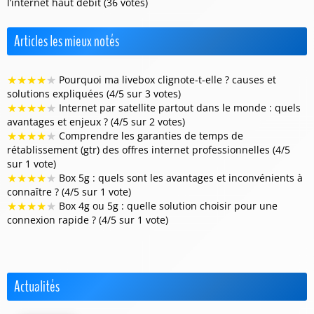
l’internet haut débit (36 votes)
Articles les mieux notés
★
★
★
★
★
Pourquoi ma livebox clignote-t-elle ? causes et
solutions expliquées (4/5 sur 3 votes)
★
★
★
★
★
Internet par satellite partout dans le monde : quels
avantages et enjeux ? (4/5 sur 2 votes)
★
★
★
★
★
Comprendre les garanties de temps de
rétablissement (gtr) des offres internet professionnelles (4/5
sur 1 vote)
★
★
★
★
★
Box 5g : quels sont les avantages et inconvénients à
connaître ? (4/5 sur 1 vote)
★
★
★
★
★
Box 4g ou 5g : quelle solution choisir pour une
connexion rapide ? (4/5 sur 1 vote)
Actualités