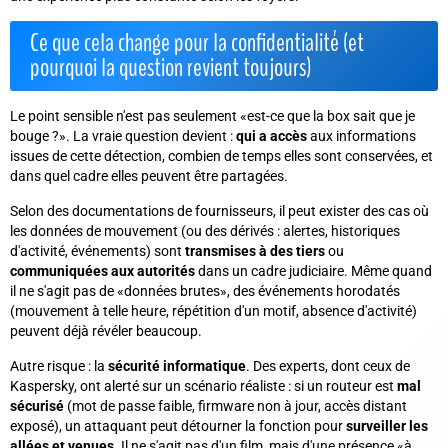
Ce que cela change pour la confidentialité (et
pourquoi la question revient toujours)
Le point sensible n'est pas seulement «est-ce que la box sait que je
bouge ?». La vraie question devient :
qui a accès
aux informations
issues de cette détection, combien de temps elles sont conservées, et
dans quel cadre elles peuvent être partagées.
Selon des documentations de fournisseurs, il peut exister des cas où
les données de mouvement (ou des dérivés : alertes, historiques
d'activité, événements) sont
transmises à des tiers
ou
communiquées aux autorités
dans un cadre judiciaire. Même quand
il ne s'agit pas de «données brutes», des événements horodatés
(mouvement à telle heure, répétition d'un motif, absence d'activité)
peuvent déjà révéler beaucoup.
Autre risque : la
sécurité informatique
. Des experts, dont ceux de
Kaspersky, ont alerté sur un scénario réaliste : si un routeur est
mal
sécurisé
(mot de passe faible, firmware non à jour, accès distant
exposé), un attaquant peut détourner la fonction pour
surveiller les
allées et venues
. Il ne s'agit pas d'un film, mais d'une présence «à