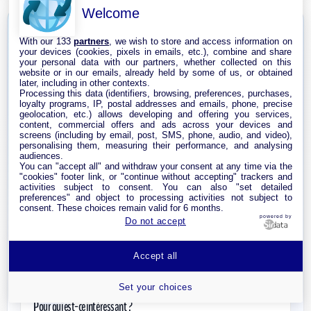
Welcome
INTERNET PAR SATELLITE
With our 133
partners
, we wish to store and access information on
your devices (cookies, pixels in emails, etc.), combine and share
your personal data with our partners, whether collected on this
Starlink et internet par satellite : une alternative si
website or in our emails, already held by some of us, or obtained
later, including in other contexts.
la fibre n'est pas disponible ?
Processing this data (identifiers, browsing, preferences, purchases,
loyalty programs, IP, postal addresses and emails, phone, precise
geolocation, etc.) allows developing and offering you services,
content, commercial offers and ads across your devices and
screens (including by email, post, SMS, phone, audio, and video),
L'internet par satellite revient dans les comparatifs,
personalising them, measuring their performance, and analysing
audiences.
notamment avec des offres comme Starlink. Cette
You can "accept all" and withdraw your consent at any time via the
solution peut être pertinente lorsque la fibre n'est pas
"cookies" footer link, or "continue without accepting" trackers and
activities subject to consent. You can also "set detailed
encore disponible, que l'ADSL est trop lent ou qu'une
preferences" and object to processing activities not subject to
consent. These choices remain valid for 6 months.
box 4G/5G capte mal dans le logement.
powered by
Do not accept
Accept all
🛰️
Set your choices
Pour qui est-ce intéressant ?