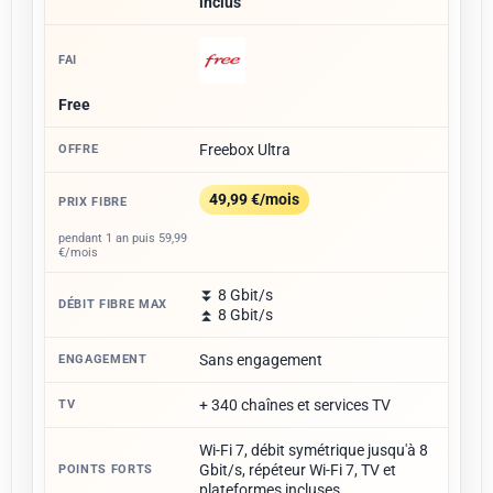
inclus
Free
Freebox Ultra
49,99 €/mois
pendant 1 an puis 59,99
€/mois
⏬ 8 Gbit/s
⏫ 8 Gbit/s
Sans engagement
+ 340 chaînes et services TV
Wi-Fi 7, débit symétrique jusqu'à 8
Gbit/s, répéteur Wi-Fi 7, TV et
plateformes incluses.