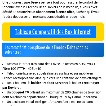
Une chose est sure, Free a pensé à tout pour assurer le confort de
l'abonné avec la Freebox Delta. Revers de la médaille, si vous avez
décidé de
souscrire un abonnement à cette offre
, sachez qu'il vous
faudra débourser un montant considérable chaque mois.
Tableau Comparatif des Box Internet
Les caractéristiques phares de la Freebox Delta sont les
suivantes :
Accès à internet très haut débit avec un accès en ADSL/VDSL -
Fibre 10G FTTH
- xDSL+4G
Téléphonie fixe avec appels illimités sur fixe et sur mobile en
France Métropolitaine ainsi que vers une centaine de pays étrangers.
Deux boitiers : le
boitier Freebox Server
et le boitier
Free Player
par Devialet
Un
bouquet TV
offrant un maximum de 280 chaînes de télévision
dont 60 chaines appartenant au bouquet TV by Canal Panorama
Un assistant vocal intelligent Amazon Alexa est inclus sans