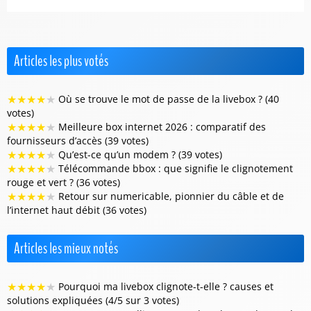
Articles les plus votés
★
★
★
★
★
Où se trouve le mot de passe de la livebox ? (40
votes)
★
★
★
★
★
Meilleure box internet 2026 : comparatif des
fournisseurs d’accès (39 votes)
★
★
★
★
★
Qu’est-ce qu’un modem ? (39 votes)
★
★
★
★
★
Télécommande bbox : que signifie le clignotement
rouge et vert ? (36 votes)
★
★
★
★
★
Retour sur numericable, pionnier du câble et de
l’internet haut débit (36 votes)
Articles les mieux notés
★
★
★
★
★
Pourquoi ma livebox clignote-t-elle ? causes et
solutions expliquées (4/5 sur 3 votes)