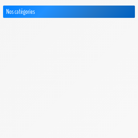
Nos catégories
Actus
Box 4G+ / 5G
Choisir le Meilleur FAI
Cimetière des FAI
FAQ & Dossiers
F.A.Q. Bbox
F.A.Q. Box de SFR
F.A.Q. Box Red de SFR
F.A.Q. Freebox
F.A.Q. Orange
F.A.Q. Sosh Box
Internet par Satellite
Offres Pro