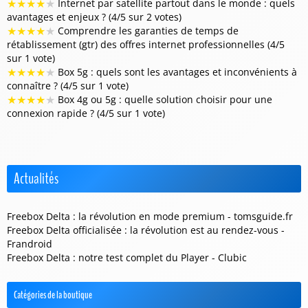
★
★
★
★
★
Internet par satellite partout dans le monde : quels
avantages et enjeux ? (4/5 sur 2 votes)
★
★
★
★
★
Comprendre les garanties de temps de
rétablissement (gtr) des offres internet professionnelles (4/5
sur 1 vote)
★
★
★
★
★
Box 5g : quels sont les avantages et inconvénients à
connaître ? (4/5 sur 1 vote)
★
★
★
★
★
Box 4g ou 5g : quelle solution choisir pour une
connexion rapide ? (4/5 sur 1 vote)
Actualités
Freebox Delta : la révolution en mode premium - tomsguide.fr
Freebox Delta officialisée : la révolution est au rendez-vous -
Frandroid
Freebox Delta : notre test complet du Player - Clubic
Catégories de la boutique