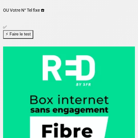
OU
Votre N° Tel fixe ☎️
✅