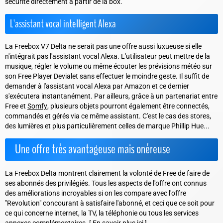
sécurité directement à partir de la box.
L'assistant vocal intelligent Alexa
La Freebox V7 Delta ne serait pas une offre aussi luxueuse si elle
n'intégrait pas l'assistant vocal Alexa. L'utilisateur peut mettre de la
musique, régler le volume ou même écouter les prévisions météo sur
son Free Player Devialet sans effectuer le moindre geste. Il suffit de
demander à l'assistant vocal Alexa par Amazon et ce dernier
s'exécutera instantanément. Par ailleurs, grâce à un partenariat entre
Free et
Somfy
, plusieurs objets pourront également être connectés,
commandés et gérés via ce même assistant. C'est le cas des stores,
des lumières et plus particulièrement celles de marque Phillip Hue...
Une offre très avantageuse mais onéreuse
La Freebox Delta montrent clairement la volonté de Free de faire de
ses abonnés des privilégiés. Tous les aspects de l'offre ont connus
des améliorations incroyables si on les compare avec l'offre
"Revolution" concourant à satisfaire l'abonné, et ceci que ce soit pour
ce qui concerne internet, la TV, la téléphonie ou tous les services
annexes complémentaires. [
En savoir plus ici
]