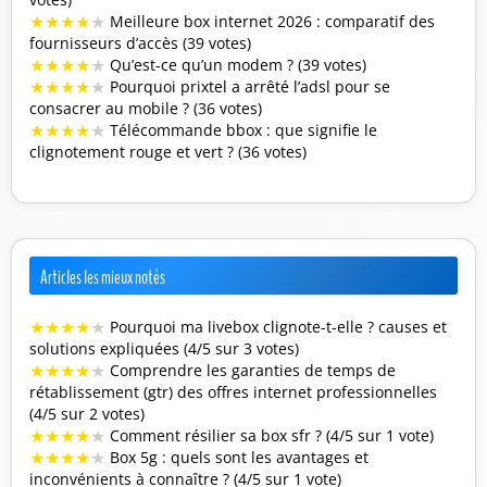
★
★
★
★
★
Meilleure box internet 2026 : comparatif des
fournisseurs d’accès (39 votes)
★
★
★
★
★
Qu’est-ce qu’un modem ? (39 votes)
★
★
★
★
★
Pourquoi prixtel a arrêté l’adsl pour se
consacrer au mobile ? (36 votes)
★
★
★
★
★
Télécommande bbox : que signifie le
clignotement rouge et vert ? (36 votes)
Articles les mieux notés
★
★
★
★
★
Pourquoi ma livebox clignote-t-elle ? causes et
solutions expliquées (4/5 sur 3 votes)
★
★
★
★
★
Comprendre les garanties de temps de
rétablissement (gtr) des offres internet professionnelles
(4/5 sur 2 votes)
★
★
★
★
★
Comment résilier sa box sfr ? (4/5 sur 1 vote)
★
★
★
★
★
Box 5g : quels sont les avantages et
inconvénients à connaître ? (4/5 sur 1 vote)