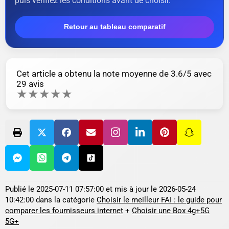
puis vérifiez les conditions avant de choisir.
Retour au tableau comparatif
Cet article a obtenu la note moyenne de
3.6
/5 avec
29
avis
★
★
★
★
★
Publié le
2025-07-11 07:57:00
et mis à jour le
2026-05-24
10:42:00
dans la catégorie
Choisir le meilleur FAI : le guide pour
comparer les fournisseurs internet
+
Choisir une Box 4g+5G
5G+