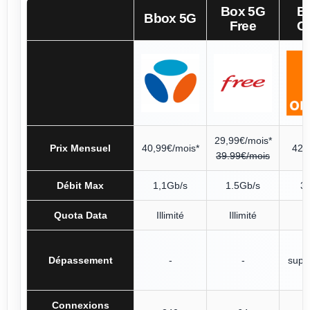
Box 5G
B
Bbox 5G
Free
O
29,99€/mois*
Prix Mensuel
40,99€/mois*
42,
39.99€/mois
Débit Max
1,1Gb/s
1.5Gb/s
3
Quota Data
Illimité
Illimité
5
Dépassement
-
-
supp
Connexions