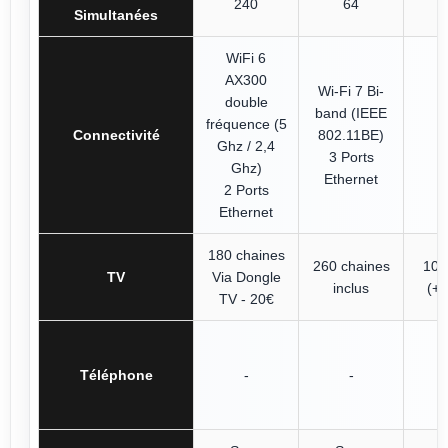
240
64
Simultanées
WiFi 6
AX300
Wi-Fi 7 Bi-
double
band (IEEE
fréquence (5
Connectivité
802.11BE)
Ghz / 2,4
3 Ports
Ghz)
Ethernet
2 Ports
Ethernet
180 chaines
260 chaines
100
TV
Via Dongle
inclus
(+5
TV - 20€
Téléphone
-
-