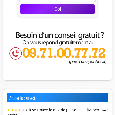
Go!
Articles les plus votés
★
★
★
★
★
Où se trouve le mot de passe de la livebox ? (40
votes)