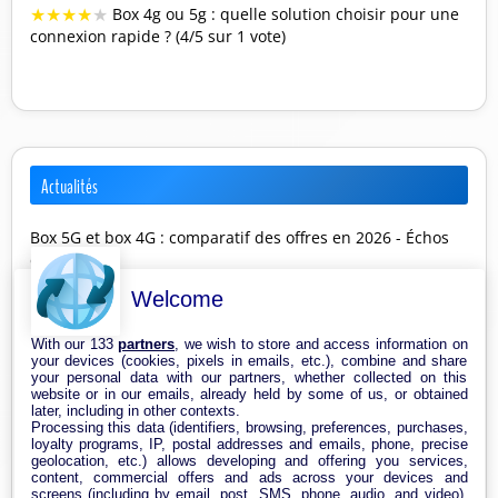
★
★
★
★
★
Box 4g ou 5g : quelle solution choisir pour une
connexion rapide ? (4/5 sur 1 vote)
Actualités
Box 5G et box 4G : comparatif des offres en 2026 - Échos
du Net
Box internet et forfait mobile étudiant : le comparatif pour
Welcome
la rentrée 2026 - Selectra
Box 5G illimitée à la maison : quelle offre choisir entre
With our 133
partners
, we wish to store and access information on
Free, Orange, SFR et Bouygues Telecom en 2026 ? -
your devices (cookies, pixels in emails, etc.), combine and share
Frandroid
your personal data with our partners, whether collected on this
website or in our emails, already held by some of us, or obtained
later, including in other contexts.
Catégories de la boutique
Processing this data (identifiers, browsing, preferences, purchases,
loyalty programs, IP, postal addresses and emails, phone, precise
geolocation, etc.) allows developing and offering you services,
Antenne & Amplificateur Réseau Internet
content, commercial offers and ads across your devices and
screens (including by email, post, SMS, phone, audio, and video),