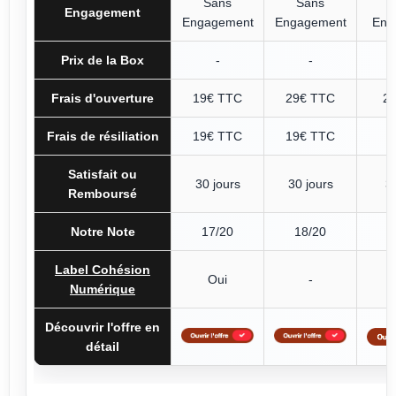
Sans
Sans
Engagement
Engagement
Engagement
Eng
Prix de la Box
-
-
Frais d'ouverture
19€ TTC
29€ TTC
2
Frais de résiliation
19€ TTC
19€ TTC
Satisfait ou
30 jours
30 jours
3
Remboursé
Notre Note
17/20
18/20
Label Cohésion
Oui
-
Numérique
Découvrir l'offre en
détail