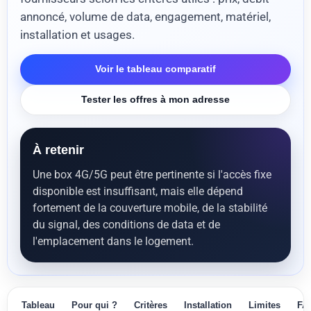
annoncé, volume de data, engagement, matériel,
installation et usages.
Voir le tableau comparatif
Tester les offres à mon adresse
À retenir
Une box 4G/5G peut être pertinente si l'accès fixe
disponible est insuffisant, mais elle dépend
fortement de la couverture mobile, de la stabilité
du signal, des conditions de data et de
l'emplacement dans le logement.
Tableau
Pour qui ?
Critères
Installation
Limites
FA