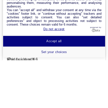
personalising them, measuring their performance, and analysing
Cable Réseau
audiences.
You can "accept all" and withdraw your consent at any time via the
Adaptateur Ethernet USB
"cookies" footer link, or "continue without accepting" trackers and
activities subject to consent. You can also "set detailed
Câble RJ45
preferences" and object to processing activities not subject to
consent. These choices remain valid for 6 months.
Clé USB Wi-Fi
powered by
Do not accept
Carte réseau
Accept all
Module CPL
Set your choices
Point d’accès Internet Wi-Fi
Répéteur Wifi
Routeur Internet
Switches & Hubs Réseau
Système WIFI Mesh