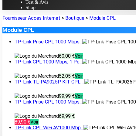
Test & Avis
Shop
Fournisseur Acces Internet
>
Boutique
>
Module CPL
Module CPL
TP-Link Prise CPL 1000 Mbps...
60,00 €
Voir
TP-Link CPL 1000 Mbps, 1 Po...
52,05 €
Voir
TP-Link TL-PA9025P KIT CPL ...
99,99 €
Voir
TP-Link Prise CPL 1000 Mbps...
69,99 €
89,90 €
Voir
TP-Link CPL WiFi AV1000 Mbp...