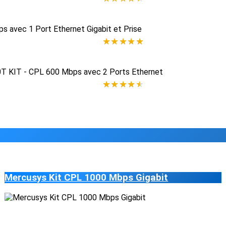
★
★
★
★
★
★
★
★
★
★
Mercusys Kit CPL 1000 Mbps Gigabit