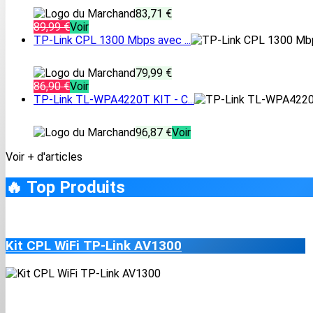
83,71 €
89,99 €
Voir
TP-Link CPL 1300 Mbps avec ...
79,99 €
86,90 €
Voir
TP-Link TL-WPA4220T KIT - C...
96,87 €
Voir
Voir + d'articles
🔥 Top Produits
Kit CPL WiFi TP-Link AV1300