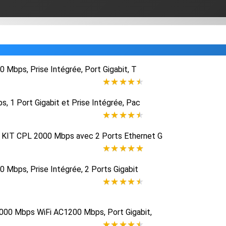
★
★
★
★
★
★
★
★
★
★
★
★
★
★
★
★
★
★
★
★
★
★
★
★
★