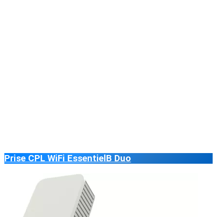
Prise CPL WiFi EssentielB Duo