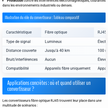
Protection
contre les interférences électromagnétiques, courantes
dans les environnements industriels ou denses.
Illustration du rôle du convertisseur : Tableau comparatif
Caractéristique
Fibre optique
RJ45 
Type de signal
Lumineux
Électr
Distance couverte
Jusqu'à 40 km
100 m
Bruit/interférences
Aucun
Élevé
Compatibilité
Appareils fibre uniquement
Appar
Applications concrètes : où et quand utiliser un
convertisseur ?
Les convertisseurs fibre optique RJ45 trouvent leur place dans une
multitude de scénarios :