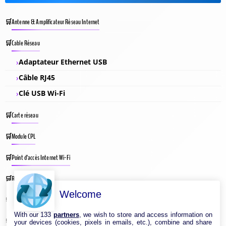
Antenne & Amplificateur Réseau Internet
Cable Réseau
Adaptateur Ethernet USB
Câble RJ45
Clé USB Wi-Fi
Carte réseau
Module CPL
Point d’accès Internet Wi-Fi
Répéteur Wifi
Welcome
Routeur Internet
With our 133
partners
, we wish to store and access information on
Switches & Hubs Réseau
your devices (cookies, pixels in emails, etc.), combine and share