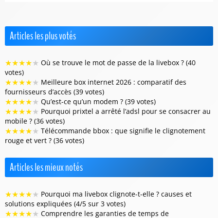
Articles les plus votés
★
★
★
★
★
Où se trouve le mot de passe de la livebox ? (40
votes)
★
★
★
★
★
Meilleure box internet 2026 : comparatif des
fournisseurs d’accès (39 votes)
★
★
★
★
★
Qu’est-ce qu’un modem ? (39 votes)
★
★
★
★
★
Pourquoi prixtel a arrêté l’adsl pour se consacrer au
mobile ? (36 votes)
★
★
★
★
★
Télécommande bbox : que signifie le clignotement
rouge et vert ? (36 votes)
Articles les mieux notés
★
★
★
★
★
Pourquoi ma livebox clignote-t-elle ? causes et
solutions expliquées (4/5 sur 3 votes)
★
★
★
★
★
Comprendre les garanties de temps de