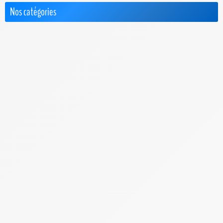
Nos catégories
Actus
Box 4G+ / 5G
Choisir le Meilleur FAI
Cimetière des FAI
FAQ & Dossiers
F.A.Q. Bbox
F.A.Q. Box de SFR
F.A.Q. Box Red de SFR
F.A.Q. Freebox
F.A.Q. Orange
F.A.Q. Sosh Box
Internet par Satellite
Offres Pro