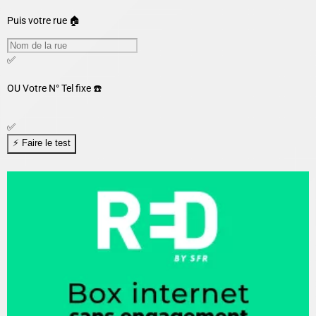
Puis votre rue 🏠
✅
OU
Votre N° Tel fixe ☎️
✅