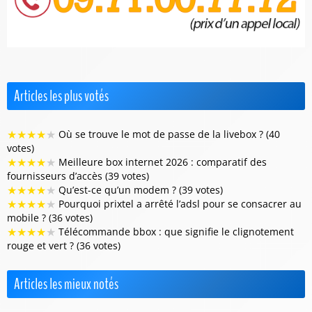
Articles les plus votés
★
★
★
★
★
Où se trouve le mot de passe de la livebox ? (40
votes)
★
★
★
★
★
Meilleure box internet 2026 : comparatif des
fournisseurs d’accès (39 votes)
★
★
★
★
★
Qu’est-ce qu’un modem ? (39 votes)
★
★
★
★
★
Pourquoi prixtel a arrêté l’adsl pour se consacrer au
mobile ? (36 votes)
★
★
★
★
★
Télécommande bbox : que signifie le clignotement
rouge et vert ? (36 votes)
Articles les mieux notés