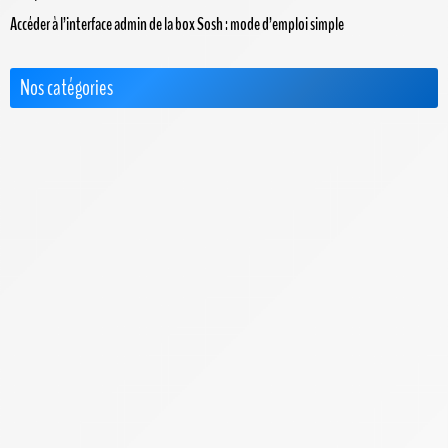
Accéder à l’interface admin de la box Sosh : mode d’emploi simple
Nos catégories
Actus
Box 4G+ / 5G
Choisir le Meilleur FAI
Cimetière des FAI
FAQ & Dossiers
F.A.Q. Bbox
F.A.Q. Box de SFR
F.A.Q. Box Red de SFR
F.A.Q. Freebox
F.A.Q. Orange
F.A.Q. Sosh Box