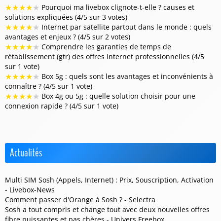
★
★
★
★
★
Pourquoi ma livebox clignote-t-elle ? causes et
solutions expliquées (4/5 sur 3 votes)
★
★
★
★
★
Internet par satellite partout dans le monde : quels
avantages et enjeux ? (4/5 sur 2 votes)
★
★
★
★
★
Comprendre les garanties de temps de
rétablissement (gtr) des offres internet professionnelles (4/5
sur 1 vote)
★
★
★
★
★
Box 5g : quels sont les avantages et inconvénients à
connaître ? (4/5 sur 1 vote)
★
★
★
★
★
Box 4g ou 5g : quelle solution choisir pour une
connexion rapide ? (4/5 sur 1 vote)
Actualités
Multi SIM Sosh (Appels, Internet) : Prix, Souscription, Activation
- Livebox-News
Comment passer d'Orange à Sosh ? - Selectra
Sosh a tout compris et change tout avec deux nouvelles offres
fibre puissantes et pas chères - Univers Freebox