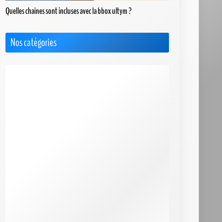
Quelles chaînes sont incluses avec la bbox ultym ?
Nos catégories
Actus
Box 4G+ / 5G
Choisir le Meilleur FAI
Cimetière des FAI
FAQ & Dossiers
F.A.Q. Bbox
F.A.Q. Box de SFR
F.A.Q. Box Red de SFR
F.A.Q. Freebox
F.A.Q. Orange
F.A.Q. Sosh Box