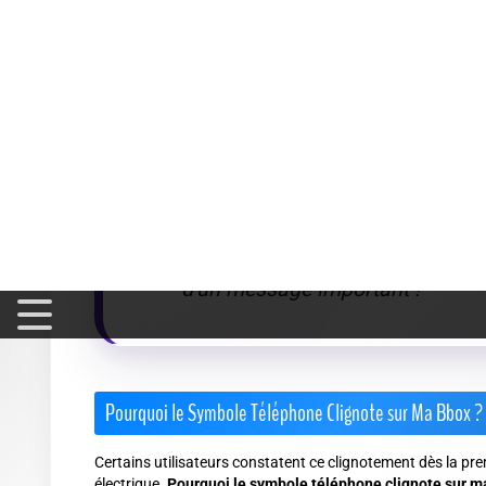
panique.
Activation ou modification récente de services (transfe
notification clignotante.
Une
mise à jour en cours
ou toute action technique initi
mentionné.
Le voyant téléphone de la Bbox, c
discret, mais essentiel pour ant
d'un message important !
Pourquoi le Symbole Téléphone Clignote sur Ma Bbox ?
Certains utilisateurs constatent ce clignotement dès la pre
électrique.
Pourquoi le symbole téléphone clignote sur m