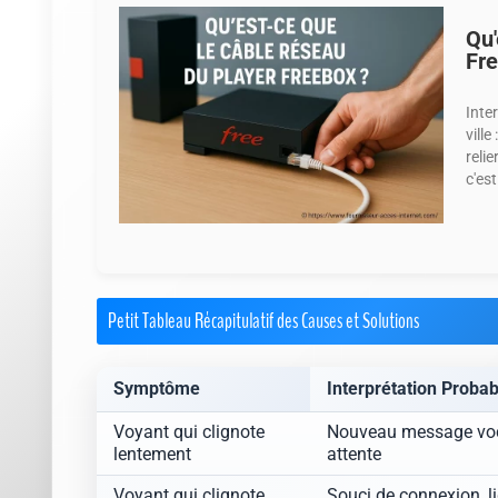
Qu'
Fre
Inte
ville
relie
c'est
Petit Tableau Récapitulatif des Causes et Solutions
Symptôme
Interprétation Probab
Voyant qui clignote
Nouveau message voc
lentement
attente
Voyant qui clignote
Souci de connexion, l