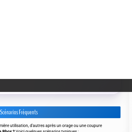
rt d'appel, double appel...) générant temporairement une
ée par l'opérateur - phénomène plus rare, mais qui mérite d'être
'est un peu le canari dans la mine :
iciper un problème ou ne pas passer à côté
 Scénarios Fréquents
mière utilisation, d'autres après un orage ou une coupure
a Bbox ?
Voici quelques scénarios typiques :