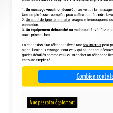
Un message vocal non écouté
: il arrive que la messag
Une simple écoute complète peut suffire pour éteindre le v
Un souci de ligne temporaire
: orages, microcoupures, ou 
connexion.
Un équipement débranché ou mal installé
: vérifiez ch
autre prise ou box.
La connexion d'un téléphone fixe à une
box internet
peut pa
signal lumineux étrange. Pour ceux qui souhaitent découvrir l
guides détaillés comme celui-ci : Brancher un téléphone fixe 
en toute simplicité.
Combien coute l
À ne pas rater également