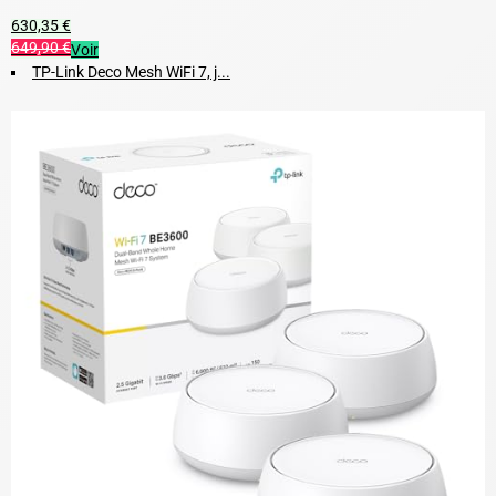
630,35 €
649,90 €
Voir
TP-Link Deco Mesh WiFi 7, j...