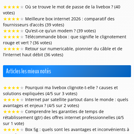
★
★
★
★
★
Où se trouve le mot de passe de la livebox ? (40
votes)
★
★
★
★
★
Meilleure box internet 2026 : comparatif des
fournisseurs d’accès (39 votes)
★
★
★
★
★
Qu’est-ce qu’un modem ? (39 votes)
★
★
★
★
★
Télécommande bbox : que signifie le clignotement
rouge et vert ? (36 votes)
★
★
★
★
★
Retour sur numericable, pionnier du câble et de
l’internet haut débit (36 votes)
Articles les mieux notés
★
★
★
★
★
Pourquoi ma livebox clignote-t-elle ? causes et
solutions expliquées (4/5 sur 3 votes)
★
★
★
★
★
Internet par satellite partout dans le monde : quels
avantages et enjeux ? (4/5 sur 2 votes)
★
★
★
★
★
Comprendre les garanties de temps de
rétablissement (gtr) des offres internet professionnelles (4/5
sur 1 vote)
★
★
★
★
★
Box 5g : quels sont les avantages et inconvénients à