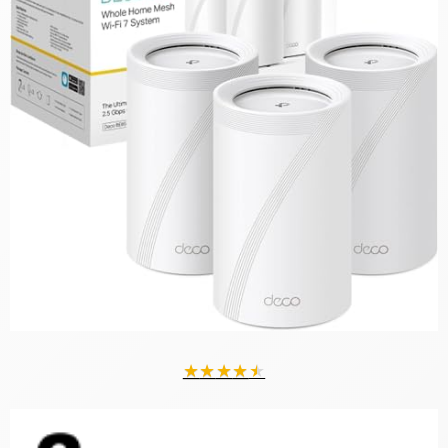
★
★
★
★
★