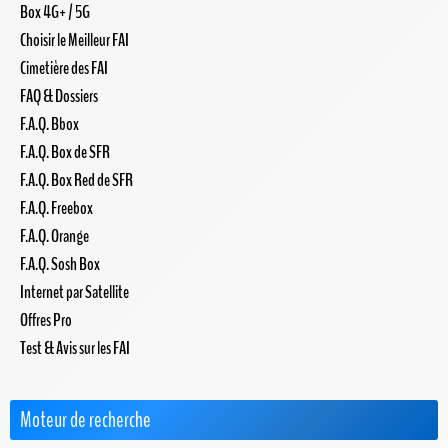
Box 4G+ / 5G
Choisir le Meilleur FAI
Cimetière des FAI
FAQ & Dossiers
F.A.Q. Bbox
F.A.Q. Box de SFR
F.A.Q. Box Red de SFR
F.A.Q. Freebox
F.A.Q. Orange
F.A.Q. Sosh Box
Internet par Satellite
Offres Pro
Test & Avis sur les FAI
Moteur de recherche