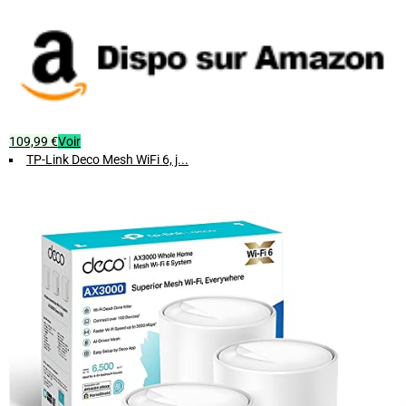
Couleur : Noir élégant
Sortie : 1 unité (1-Pack)
Date de sortie : Novembre 2022
Améliorez votre expérience Internet à domicile grâce au TP-Link
Deco X50, un système WiFi 6 fiable, rapide et facile à gérer.
109,99 €
Voir
TP-Link Deco Mesh WiFi 6, j...