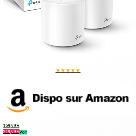
★
★
★
★
★
169,99 €
219,99 €
Voir