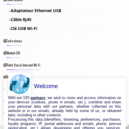
Adaptateur Ethernet USB
Câble RJ45
Clé USB Wi-Fi
Carte réseau
Module CPL
Point d’accès Internet Wi-Fi
Répéteur Wifi
Welcome
Routeur Internet
With our 133
partners
, we wish to store and access information on
Switches & Hubs Réseau
your devices (cookies, pixels in emails, etc.), combine and share
your personal data with our partners, whether collected on this
website or in our emails, already held by some of us, or obtained
Système WIFI Mesh
later, including in other contexts.
Processing this data (identifiers, browsing, preferences, purchases,
loyalty programs, IP, postal addresses and emails, phone, precise
geolocation, etc.) allows developing and offering you services,