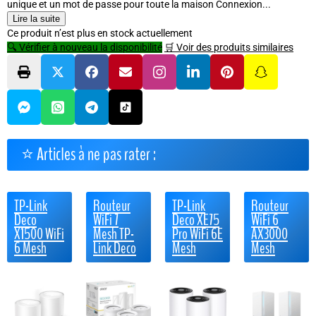
unique et un mot de passe pour toute la maison Connexion...
Lire la suite
Ce produit n’est plus en stock actuellement
🔍 Vérifier à nouveau la disponibilité
🛒 Voir des produits similaires
⭐ Articles à ne pas rater :
TP-Link
Routeur
TP-Link
Routeur
Deco
WiFi 7
Deco XE75
WiFi 6
X1500 WiFi
Mesh TP-
Pro WiFi 6E
AX3000
6 Mesh
Link Deco
Mesh
Mesh