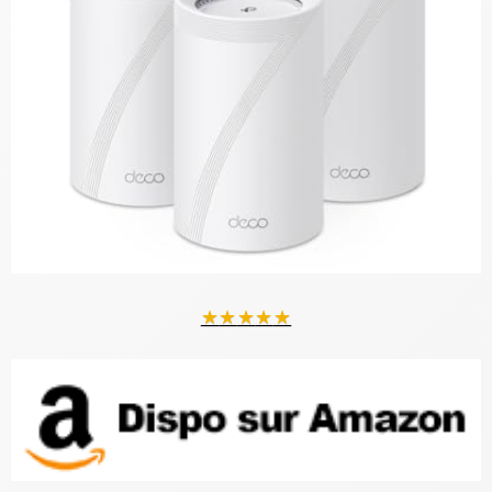
★
★
★
★
★