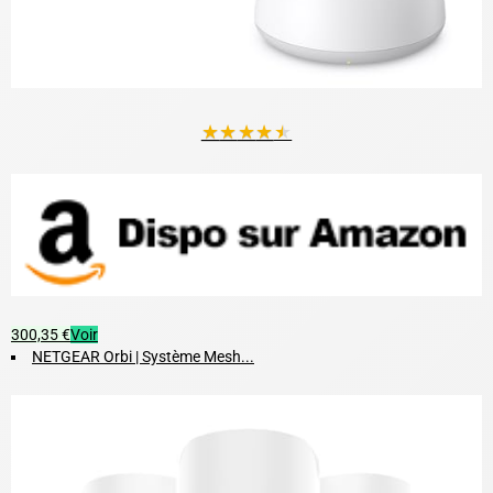
★
★
★
★
★
300,35 €
Voir
NETGEAR Orbi | Système Mesh...