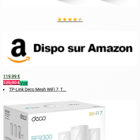
★
★
★
★
★
119,99 €
129,90 €
Voir
TP-Link Deco Mesh WiFi 7, T...