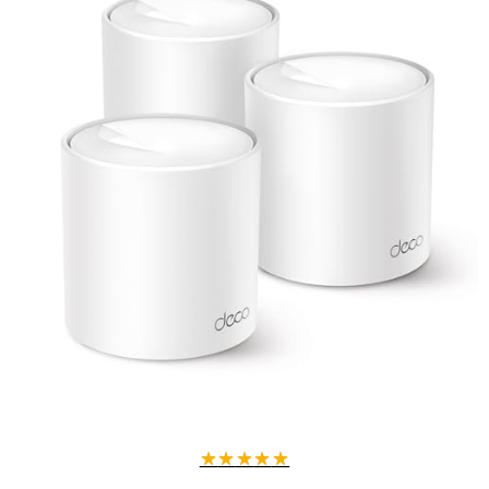
3 ports Gigabit pour des connexions filaires rapides et fiables
✔ Débit ultra-rapide WiFi 6 jusqu'à 3000 Mbps
2402 Mbps sur la bande 5 GHz, 574 Mbps sur 2,4 GHz
Streaming 8K fluide et jeux en ligne réactifs
Performances optimales même avec de nombreux appareils en
ligne
✔ Installation et gestion simplifiées
Application Deco intuitive pour une configuration pas à pas
Contrôle parental pour gérer les accès internet facilement
Gestion à distance pour surveiller et ajuster votre réseau où que
vous soyez
Caractéristiques techniques clés
★
★
★
★
★
Dimensions compactes : 2,79 cm (L) x 24,64 cm (l) x 16,51 cm (H)
Poids léger : 0,45 kg