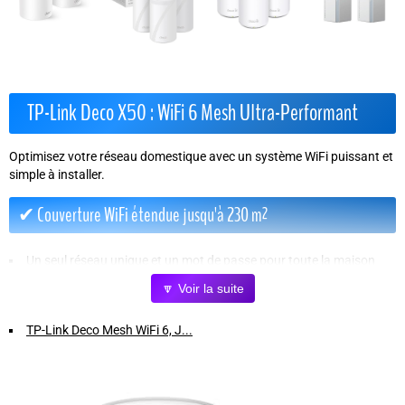
TP-Link Deco X50 : WiFi 6 Mesh Ultra-Performant
Optimisez votre réseau domestique avec un système WiFi puissant et
simple à installer.
✔ Couverture WiFi étendue jusqu'à 230 m²
Un seul réseau unique et un mot de passe pour toute la maison
Connexion stable même en déplacement dans la maison
🔽 Voir la suite
Jusqu'à 150 appareils connectés simultanément
TP-Link Deco Mesh WiFi 6, J...
✔ Compatibilité universelle avec toutes les box internet
Fonctionne avec la fibre, DSL, câble et autres fournisseurs