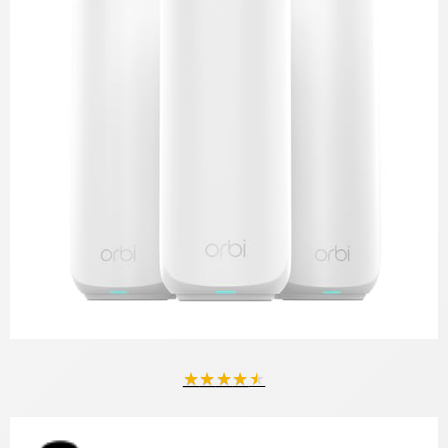
★
★
★
★
★