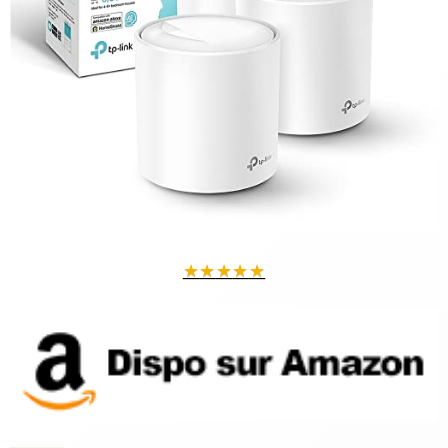
★
★
★
★
★