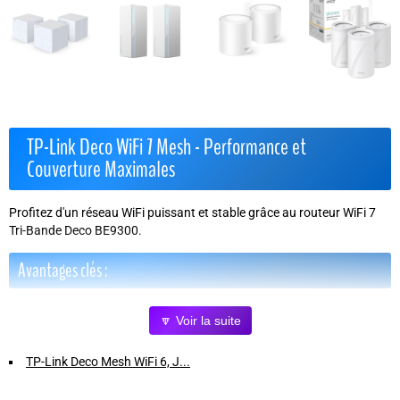
TP-Link Deco WiFi 7 Mesh - Performance et
Couverture Maximales
Profitez d'un réseau WiFi puissant et stable grâce au routeur WiFi 7
Tri-Bande Deco BE9300.
Avantages clés :
Vitesse ultra-rapide jusqu'à 9,3 Gbps
pour streaming 4K, jeux en
🔽 Voir la suite
ligne et transfert massif de données.
Couverture étendue jusqu'à 380 m²
grâce à 6 antennes haute
TP-Link Deco Mesh WiFi 6, J...
puissance pour un signal fiable dans toute la maison.
Connexion simultanée de 200 appareils
sans perte de