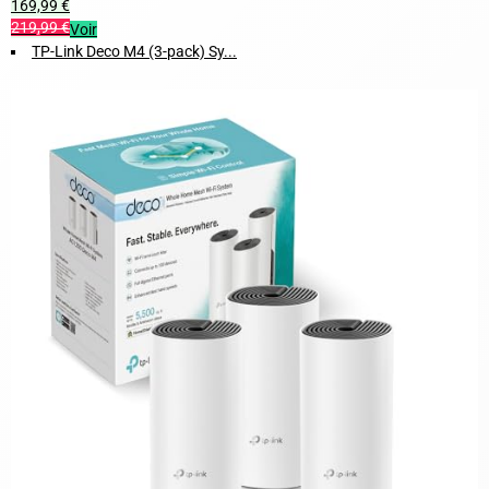
169,99 €
219,99 €
Voir
TP-Link Deco M4 (3-pack) Sy...