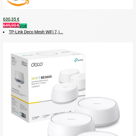
630,35 €
649,90 €
Voir
TP-Link Deco Mesh WiFi 7, j...