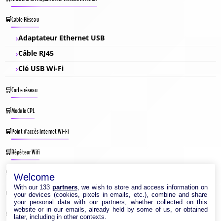
Cable Réseau
Adaptateur Ethernet USB
Câble RJ45
Clé USB Wi-Fi
Carte réseau
Module CPL
Point d’accès Internet Wi-Fi
Répéteur Wifi
Routeur Internet
Welcome
With our 133
partners
, we wish to store and access information on
Switches & Hubs Réseau
your devices (cookies, pixels in emails, etc.), combine and share
your personal data with our partners, whether collected on this
website or in our emails, already held by some of us, or obtained
Système WIFI Mesh
later, including in other contexts.