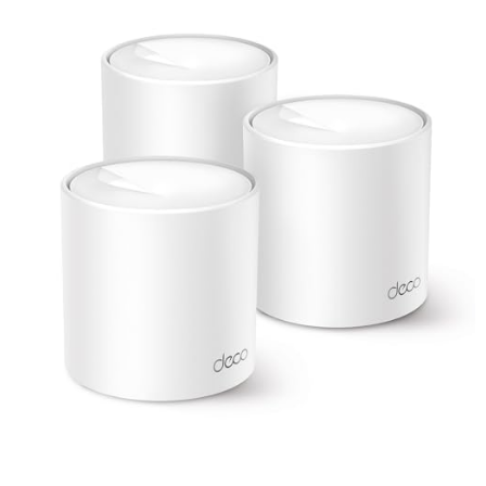
performance, idéale pour les foyers connectés et bureaux.
Ports Ethernet 2,5 Gbps
pour des connexions filaires ultra rapides
et stables, compatibles Fibre 2,5 Gbps.
Itinérance IA transparente
pour un passage fluide entre les unités
Deco sans interruption du signal.
Installation et gestion faciles
via l'application intuitive Deco,
accessible partout depuis votre smartphone.
Pourquoi choisir le Deco BE9300 ?
Le Deco BE9300 exploite les dernières technologies WiFi 7, incluant le
Multi-Link Operation (MLO) et le 4K-QAM, pour offrir une expérience
réseau inégalée. Que ce soit pour le télétravail, le gaming intensif ou la
maison connectée, ce système assure une connexion rapide, stable et
sécurisée.
Caractéristiques Techniques :
Dimensions : 27,6 cm (H) x 14,7 cm (L) x 29,6 cm (l)
Poids : 1,52 kg par unité
Pack 2 unités pour une couverture optimale