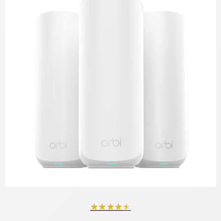
★
★
★
★
★