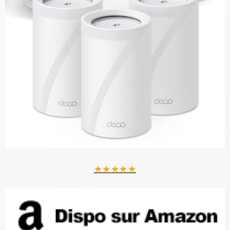
★
★
★
★
★