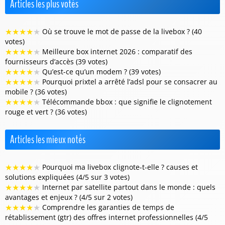
Articles les plus votés
★
★
★
★
★
Où se trouve le mot de passe de la livebox ? (40
votes)
★
★
★
★
★
Meilleure box internet 2026 : comparatif des
fournisseurs d’accès (39 votes)
★
★
★
★
★
Qu’est-ce qu’un modem ? (39 votes)
★
★
★
★
★
Pourquoi prixtel a arrêté l’adsl pour se consacrer au
mobile ? (36 votes)
★
★
★
★
★
Télécommande bbox : que signifie le clignotement
rouge et vert ? (36 votes)
Articles les mieux notés
★
★
★
★
★
Pourquoi ma livebox clignote-t-elle ? causes et
solutions expliquées (4/5 sur 3 votes)
★
★
★
★
★
Internet par satellite partout dans le monde : quels
avantages et enjeux ? (4/5 sur 2 votes)
★
★
★
★
★
Comprendre les garanties de temps de
rétablissement (gtr) des offres internet professionnelles (4/5