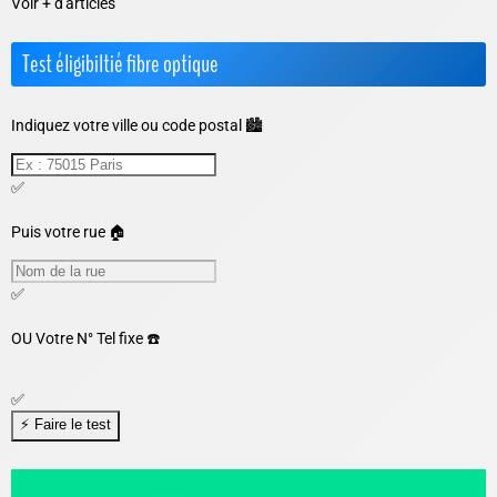
Voir + d'articles
Test éligibiltié fibre optique
Indiquez votre ville ou code postal 🏙️
✅
Puis votre rue 🏠
✅
OU
Votre N° Tel fixe ☎️
✅