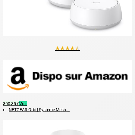
★
★
★
★
★
300,35 €
Voir
NETGEAR Orbi | Système Mesh...