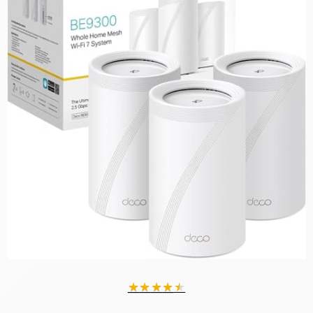
★
★
★
★
★