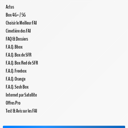
Actus
Box 4G+ / 5G
Choisir le Meilleur FAI
Cimetière des FAI
FAQ & Dossiers
F.A.Q. Bbox
F.A.Q. Box de SFR
F.A.Q. Box Red de SFR
F.A.Q. Freebox
F.A.Q. Orange
F.A.Q. Sosh Box
Internet par Satellite
Offres Pro
Test & Avis sur les FAI