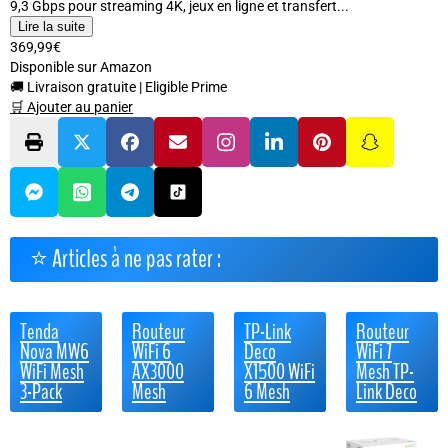
9,3 Gbps pour streaming 4K, jeux en ligne et transfert...
Lire la suite
369,99€
Disponible sur Amazon
🚚 Livraison gratuite
|
Eligible Prime
🛒 Ajouter au panier
⭐ Articles à ne pas rater :
Tenda
Routeur
TP-Link
Routeur
Nova MW6
WiFi 6
Deco
WiFi 7
WiFi Mesh
AX3000
X1500 WiFi
Mesh TP-
3-Pack
Mesh
6 Mesh
Link Deco