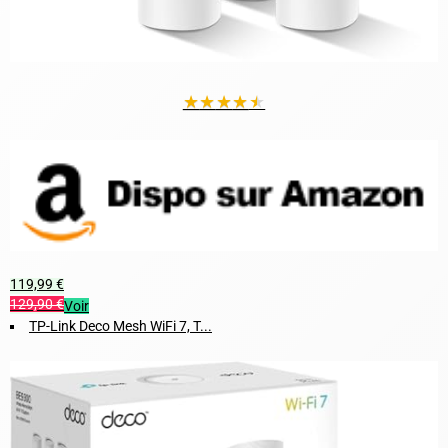
★
★
★
★
★
119,99 €
129,90 €
Voir
TP-Link Deco Mesh WiFi 7, T...