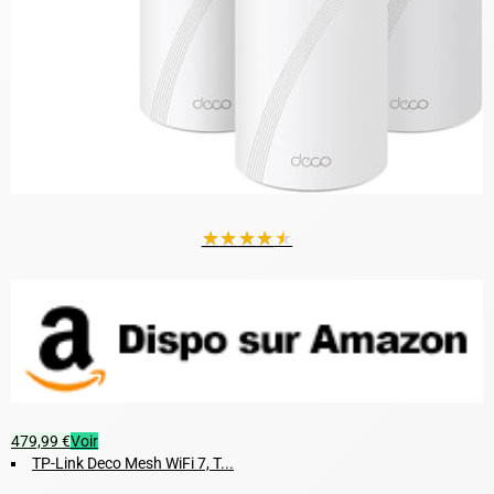
★
★
★
★
★
479,99 €
Voir
TP-Link Deco Mesh WiFi 7, T...