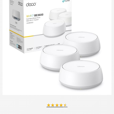
★
★
★
★
★