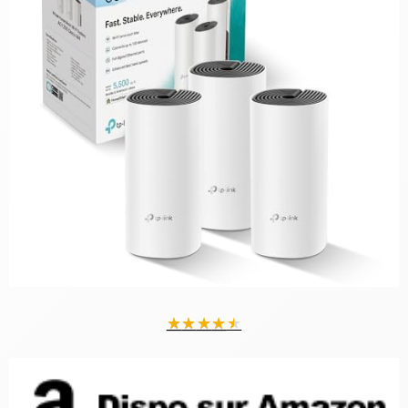
★
★
★
★
★