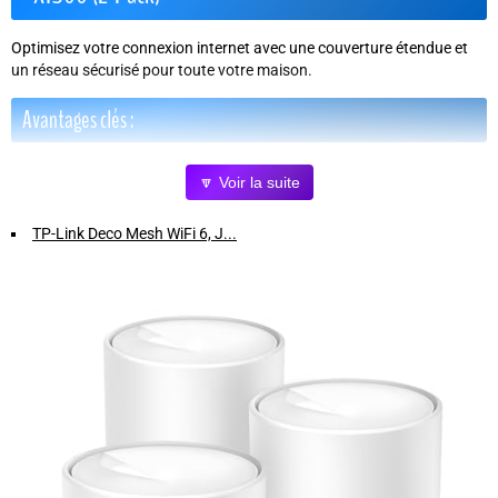
Optimisez votre connexion internet avec une couverture étendue et
un réseau sécurisé pour toute votre maison.
Avantages clés :
Couverture étendue jusqu'à 360 m²
: profitez d'une connexion
🔽 Voir la suite
stable dans toutes les pièces grâce au réseau maillé WiFi 6.
Débit ultra-rapide jusqu'à 1500 Mbps
: idéal pour le streaming 4K,
TP-Link Deco Mesh WiFi 6, J...
les jeux en ligne et le télétravail sur plusieurs appareils
simultanément.
Compatible avec toutes les box internet
: fonctionne avec la fibre,
le câble et le DSL, remplaçant efficacement votre WiFi existant.
Sécurité renforcée
: chiffrement WPA3 avancé et TP-Link
HomeShield, avec contrôle parental, antivirus et gestion prioritaire du
réseau (QoS).
Installation simple et rapide
: configurez votre réseau en
quelques minutes via l'application dédiée.
Pourquoi choisir TP-Link Deco X1500 ?