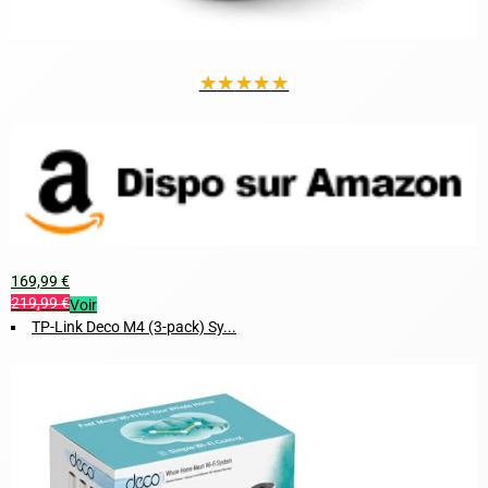
★
★
★
★
★
169,99 €
219,99 €
Voir
TP-Link Deco M4 (3-pack) Sy...