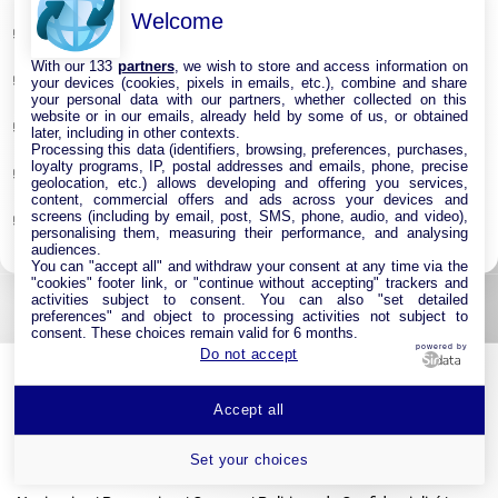
Welcome
Point d’accès Internet Wi-Fi
With our 133
partners
, we wish to store and access information on
Répéteur Wifi
your devices (cookies, pixels in emails, etc.), combine and share
your personal data with our partners, whether collected on this
website or in our emails, already held by some of us, or obtained
Routeur Internet
later, including in other contexts.
Processing this data (identifiers, browsing, preferences, purchases,
loyalty programs, IP, postal addresses and emails, phone, precise
Switches & Hubs Réseau
geolocation, etc.) allows developing and offering you services,
content, commercial offers and ads across your devices and
screens (including by email, post, SMS, phone, audio, and video),
Système WIFI Mesh
personalising them, measuring their performance, and analysing
audiences.
You can "accept all" and withdraw your consent at any time via the
"cookies" footer link, or "continue without accepting" trackers and
activities subject to consent. You can also "set detailed
preferences" and object to processing activities not subject to
consent. These choices remain valid for 6 months.
powered by
Do not accept
Accept all
Set your choices