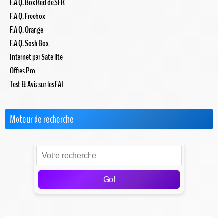
F.A.Q. Box Red de SFR
F.A.Q. Freebox
F.A.Q. Orange
F.A.Q. Sosh Box
Internet par Satellite
Offres Pro
Test & Avis sur les FAI
Moteur de recherche
Go!