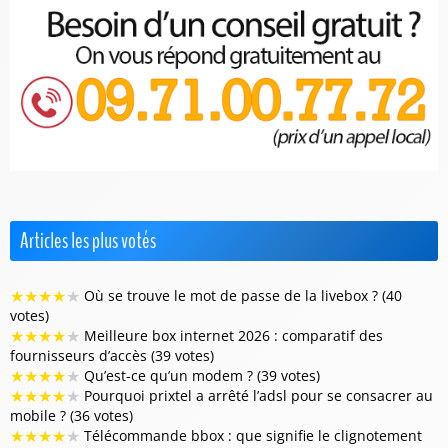
Articles les plus votés
★
★
★
★
★
Où se trouve le mot de passe de la livebox ? (40
votes)
★
★
★
★
★
Meilleure box internet 2026 : comparatif des
fournisseurs d’accès (39 votes)
★
★
★
★
★
Qu’est-ce qu’un modem ? (39 votes)
★
★
★
★
★
Pourquoi prixtel a arrêté l’adsl pour se consacrer au
mobile ? (36 votes)
★
★
★
★
★
Télécommande bbox : que signifie le clignotement