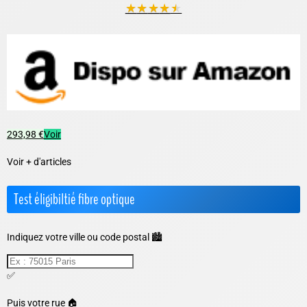
★
★
★
★
★
293,98 €
Voir
Voir + d'articles
Test éligibiltié fibre optique
Indiquez votre ville ou code postal 🏙️
✅
Puis votre rue 🏠