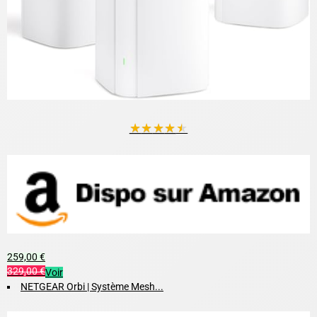
★
★
★
★
★
259,00 €
329,00 €
Voir
NETGEAR Orbi | Système Mesh...