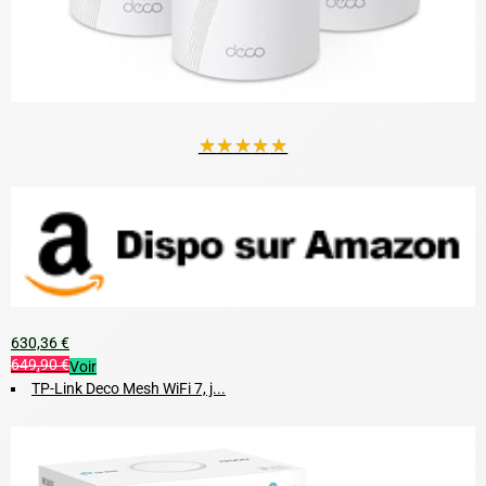
★
★
★
★
★
630,36 €
649,90 €
Voir
TP-Link Deco Mesh WiFi 7, j...