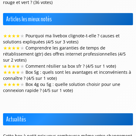
rouge et vert ? (36 votes)
Articles les mieux notés
★
★
★
★
★
Pourquoi ma livebox clignote-t-elle ? causes et
solutions expliquées (4/5 sur 3 votes)
★
★
★
★
★
Comprendre les garanties de temps de
rétablissement (gtr) des offres internet professionnelles (4/5
sur 2 votes)
★
★
★
★
★
Comment résilier sa box sfr ? (4/5 sur 1 vote)
★
★
★
★
★
Box 5g : quels sont les avantages et inconvénients à
connaître ? (4/5 sur 1 vote)
★
★
★
★
★
Box 4g ou 5g : quelle solution choisir pour une
connexion rapide ? (4/5 sur 1 vote)
Actualités
Cette box à petit prix vous rembourse même votre changement