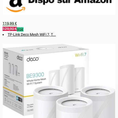
119,99 €
129,90 €
Voir
TP-Link Deco Mesh WiFi 7, T...