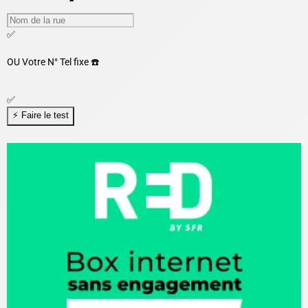
✅
OU
Votre N° Tel fixe ☎️
✅