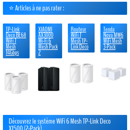
⭐ Articles à ne pas rater :
TP-Link
XIAOMI
Routeur
Tenda
Deco BE68
AX3000
WiFi 7
Nova MW6
WiFi 7
Wi-Fi 6
Mesh TP-
WiFi Mesh
Mesh
Mesh Pack
Link Deco
3-Pack
14Gbps
2
Découvrez le système WiFi 6 Mesh TP-Link Deco
X1500 (2-Pack)