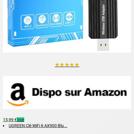
★
★
★
★
★
15,99 €
Voir
UGREEN Clé WiFi 6 AX900 Blu...