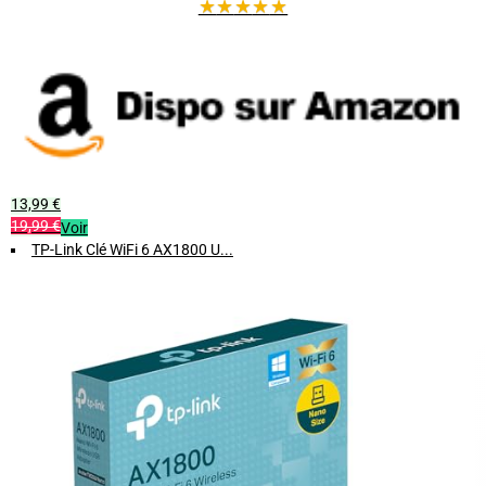
★
★
★
★
★
13,99 €
19,99 €
Voir
TP-Link Clé WiFi 6 AX1800 U...