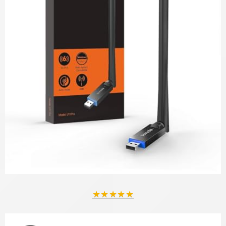
★
★
★
★
★