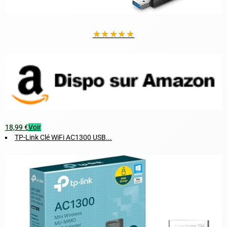
★
★
★
★
★
18,99 €
Voir
TP-Link Clé WiFi AC1300 USB...