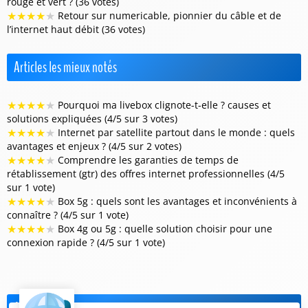
rouge et vert ? (36 votes)
★
★
★
★
★
Retour sur numericable, pionnier du câble et de
l’internet haut débit (36 votes)
Articles les mieux notés
★
★
★
★
★
Pourquoi ma livebox clignote-t-elle ? causes et
solutions expliquées (4/5 sur 3 votes)
★
★
★
★
★
Internet par satellite partout dans le monde : quels
avantages et enjeux ? (4/5 sur 2 votes)
★
★
★
★
★
Comprendre les garanties de temps de
rétablissement (gtr) des offres internet professionnelles (4/5
sur 1 vote)
★
★
★
★
★
Box 5g : quels sont les avantages et inconvénients à
connaître ? (4/5 sur 1 vote)
★
★
★
★
★
Box 4g ou 5g : quelle solution choisir pour une
connexion rapide ? (4/5 sur 1 vote)