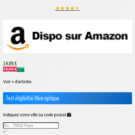
★
★
★
★
★
14,99 €
18,99 €
Voir
Voir + d'articles
Test éligibiltié fibre optique
Indiquez votre ville ou code postal 🏙️
✅