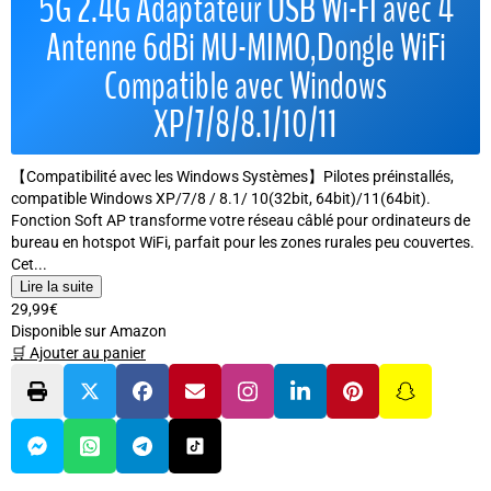
5G 2.4G Adaptateur USB Wi-FI avec 4
Antenne 6dBi MU-MIMO,Dongle WiFi
Compatible avec Windows
XP/7/8/8.1/10/11
【Compatibilité avec les Windows Systèmes】Pilotes préinstallés,
compatible Windows XP/7/8 / 8.1/ 10(32bit, 64bit)/11(64bit).
Fonction Soft AP transforme votre réseau câblé pour ordinateurs de
bureau en hotspot WiFi, parfait pour les zones rurales peu couvertes.
Cet...
Lire la suite
29,99€
Disponible sur Amazon
🛒 Ajouter au panier