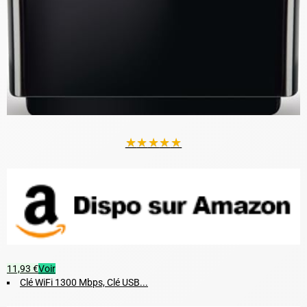
★
★
★
★
★
11,93 €
Voir
Clé WiFi 1300 Mbps, Clé USB...