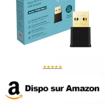
★
★
★
★
★