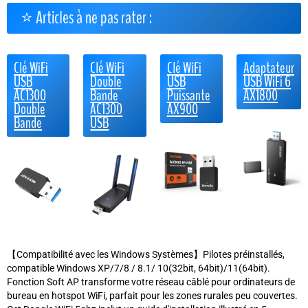
⭐ Articles à ne pas rater :
Clé WiFi
Clé WiFi
Clé WiFi
Adaptateur
USB
Double
USB
USB WiFi 6
AC1300
Bande
Puissante
AX1800
Double
AC1300
AX900
Bande
USB
【Compatibilité avec les Windows Systèmes】Pilotes préinstallés,
compatible Windows XP/7/8 / 8.1/ 10(32bit, 64bit)/11(64bit).
Fonction Soft AP transforme votre réseau câblé pour ordinateurs de
bureau en hotspot WiFi, parfait pour les zones rurales peu couvertes.