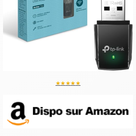
★
★
★
★
★