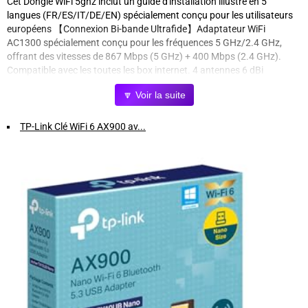
Cet Dongle WiFi 5ghz inclut un guide d'installation illustré en 5
langues (FR/ES/IT/DE/EN) spécialement conçu pour les utilisateurs
européens 【Connexion Bi-bande Ultrafide】Adaptateur WiFi
AC1300 spécialement conçu pour les fréquences 5 GHz/2.4 GHz,
offrant des vitesses de 867 Mbps (5 GHz) + 400 Mbps (2.4 GHz).
Compatible avec les toutes les box internet. 4 antennes 6 dBi
pénètrent efficacement les murs épais des vieux immeubles parisiens,
🔽 Voir la suite
éliminant les problèmes de signal pour une expérience 4K/jeux UHD
sans lag. 【Connexion USB 3.0 Haute Performance】Avec son câble
USB 3.0 extensible de 1 mètre (rétrocompatible USB 2.0), cette clé
TP-Link Clé WiFi 6 AX900 av...
WiFi pour PC offre une installation flexible adaptée à toutes les
configurations de bureau. Elle contourne facilement les écrans
d'ordinateur encombrants ou les tours PC volumineuses, permettant
un positionnement stratégique des 4 antennes 6 dBi pour capter le
meilleur signal, des studios urbains aux maisons de campagne
【Technologie MU-MIMO pour Multitâche】Grâce à la technologie
MU-MIMO, l'clé wifi usb gère simultanément smartphones, tablettes
et objets connectés typiques des foyers,de transmettre et recevoir
des données simultanément sans perte de débit. Parfait pour le
télétravail, le streaming HD, ou les sessions Twitch sans interférence,
même avec 10+ appareils connectés