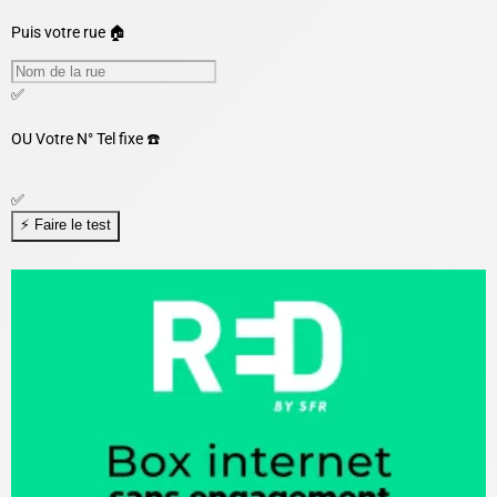
Puis votre rue 🏠
✅
OU
Votre N° Tel fixe ☎️
✅