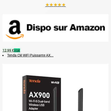
★
★
★
★
★
12,99 €
Voir
Tenda Clé WiFi Puissante AX...