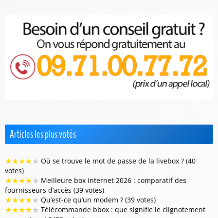
Articles les plus votés
★
★
★
★
★
Où se trouve le mot de passe de la livebox ? (40
votes)
★
★
★
★
★
Meilleure box internet 2026 : comparatif des
fournisseurs d’accès (39 votes)
★
★
★
★
★
Qu’est-ce qu’un modem ? (39 votes)
★
★
★
★
★
Télécommande bbox : que signifie le clignotement