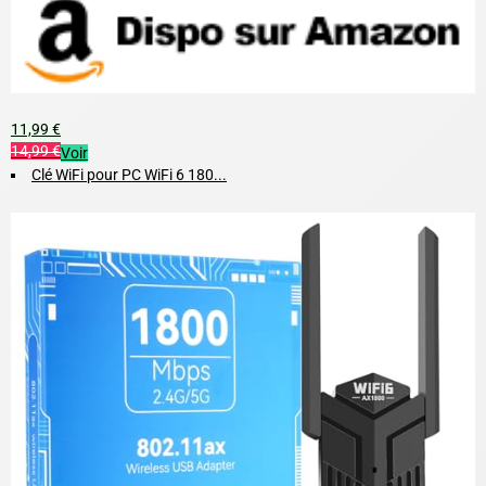
11,99 €
14,99 €
Voir
Clé WiFi pour PC WiFi 6 180...