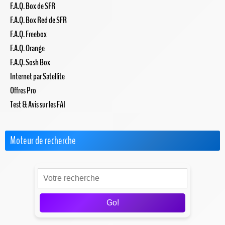
F.A.Q. Box de SFR
F.A.Q. Box Red de SFR
F.A.Q. Freebox
F.A.Q. Orange
F.A.Q. Sosh Box
Internet par Satellite
Offres Pro
Test & Avis sur les FAI
Moteur de recherche
Go!