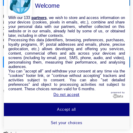
Actualités
Welcome
Freebox Pop S : voici deux bonnes raisons de souscrire la box
With our 133
partners
, we wish to store and access information on
internet fibre optique - MonPetitForfait
your devices (cookies, pixels in emails, etc.), combine and share
your personal data with our partners, whether collected on this
Sans engagement, sans TV et surtout pas chère : cette box
website or in our emails, already held by some of us, or obtained
internet est pensée pour les étudiants - edcom.fr
later, including in other contexts.
Cette box fibre à 22,99 € prouve qu’il n’est pas nécessaire de
Processing this data (identifiers, browsing, preferences, purchases,
loyalty programs, IP, postal addresses and emails, phone, precise
payer plus - Ariase
geolocation, etc.) allows developing and offering you services,
content, commercial offers and ads across your devices and
screens (including by email, post, SMS, phone, audio, and video),
Catégories de la boutique
personalising them, measuring their performance, and analysing
audiences.
You can "accept all" and withdraw your consent at any time via the
"cookies" footer link, or "continue without accepting" trackers and
Antenne & Amplificateur Réseau Internet
activities subject to consent. You can also "set detailed
preferences" and object to processing activities not subject to
consent. These choices remain valid for 6 months.
Cable Réseau
powered by
Do not accept
Adaptateur Ethernet USB
Accept all
Câble RJ45
Clé USB Wi-Fi
Set your choices