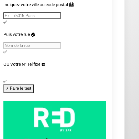
Indiquez votre ville ou code postal 🏙️
✅
Puis votre rue 🏠
✅
OU
Votre N° Tel fixe ☎️
✅