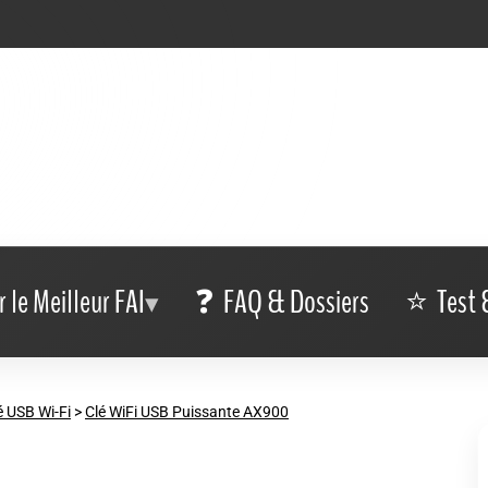
r le Meilleur FAI
FAQ & Dossiers
Test 
é USB Wi-Fi
>
Clé WiFi USB Puissante AX900