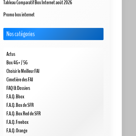
Tableau Comparatif Box Internet août 2026
Promo box internet
Nos catégories
Actus
Box 4G+ / 5G
Choisir le Meilleur FAI
Cimetière des FAI
FAQ & Dossiers
F.A.Q. Bbox
F.A.Q. Box de SFR
F.A.Q. Box Red de SFR
F.A.Q. Freebox
F.A.Q. Orange