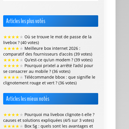
Articles les plus votés
★
★
★
★
★
Où se trouve le mot de passe de la
livebox ? (40 votes)
★
★
★
★
★
Meilleure box internet 2026 :
comparatif des fournisseurs d’accès (39 votes)
★
★
★
★
★
Qu’est-ce qu’un modem ? (39 votes)
★
★
★
★
★
Pourquoi prixtel a arrêté l’adsl pour
se consacrer au mobile ? (36 votes)
★
★
★
★
★
Télécommande bbox : que signifie le
clignotement rouge et vert ? (36 votes)
Articles les mieux notés
★
★
★
★
★
Pourquoi ma livebox clignote-t-elle ?
causes et solutions expliquées (4/5 sur 3 votes)
★
★
★
★
★
Box 5g : quels sont les avantages et