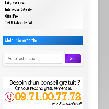
F.A.Q. Sosh Box
Internet par Satellite
Offres Pro
Test & Avis sur les FAI
Moteur de recherche
Go!