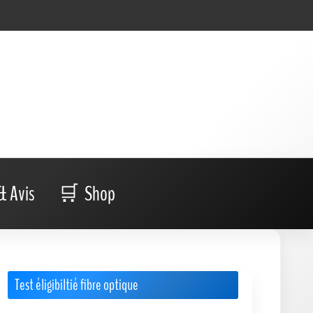
& Avis
Shop
Test éligibiltié fibre optique