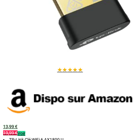
technologie tri-bande et ses antennes orientables offrent une
meilleure portée et minimise les interruptions.
★
★
★
★
★
13,99 €
19,99 €
Voir
TP-Link Clé WiFi 6 AX1800 U...