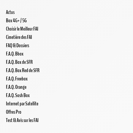
Actus
Box 4G+ / 5G
Choisir le Meilleur FAI
Cimetière des FAI
FAQ & Dossiers
F.A.Q. Bbox
F.A.Q. Box de SFR
F.A.Q. Box Red de SFR
F.A.Q. Freebox
F.A.Q. Orange
F.A.Q. Sosh Box
Internet par Satellite
Offres Pro
Test & Avis sur les FAI