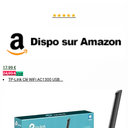
★
★
★
★
★
17,99 €
24,99 €
Voir
TP-Link Clé WiFi AC1300 USB...