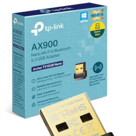
Interface USB 3.0
assurant une transmission rapide sans perte de
qualité du signal.
Technologies avancées OFDMA et MU-MIMO
permettant de
gérer plusieurs utilisateurs et appareils simultanément avec
efficacité.
Compatibilité Windows 10 et 11
avec sécurité WPA3 renforcée
pour une connexion sécurisée.
Spécifications Techniques
Dimensions : 14,8 cm (hauteur) x 9 cm (longueur) x 2,2 cm
(largeur)
Poids : 50 g
Couleur : Noir
Norme WiFi : WiFi 6E (tri-bande 2,4/5/6 GHz)
Pourquoi choisir cette clé WiFi ?
Elle garantit une connexion rapide et stable, adaptée aux besoins des
utilisateurs exigeants, notamment gamers et streamers. Sa