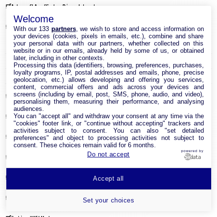
Antenne & Amplificateur Réseau Internet
Welcome
Cable Réseau
With our 133
partners
, we wish to store and access information on
your devices (cookies, pixels in emails, etc.), combine and share
your personal data with our partners, whether collected on this
Adaptateur Ethernet USB
website or in our emails, already held by some of us, or obtained
later, including in other contexts.
Câble RJ45
Processing this data (identifiers, browsing, preferences, purchases,
loyalty programs, IP, postal addresses and emails, phone, precise
Clé USB Wi-Fi
geolocation, etc.) allows developing and offering you services,
content, commercial offers and ads across your devices and
screens (including by email, post, SMS, phone, audio, and video),
Carte réseau
personalising them, measuring their performance, and analysing
audiences.
You can "accept all" and withdraw your consent at any time via the
Module CPL
"cookies" footer link, or "continue without accepting" trackers and
activities subject to consent. You can also "set detailed
Point d’accès Internet Wi-Fi
preferences" and object to processing activities not subject to
consent. These choices remain valid for 6 months.
powered by
Do not accept
Répéteur Wifi
Routeur Internet
Accept all
Switches & Hubs Réseau
Set your choices