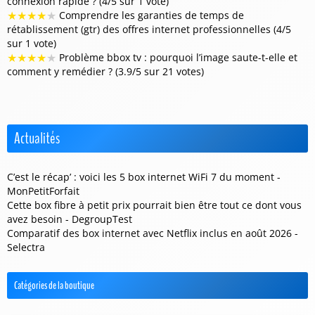
connexion rapide ? (4/5 sur 1 vote)
★
★
★
★
★
Comprendre les garanties de temps de
rétablissement (gtr) des offres internet professionnelles (4/5
sur 1 vote)
★
★
★
★
★
Problème bbox tv : pourquoi l’image saute-t-elle et
comment y remédier ? (3.9/5 sur 21 votes)
Actualités
C’est le récap’ : voici les 5 box internet WiFi 7 du moment -
MonPetitForfait
Cette box fibre à petit prix pourrait bien être tout ce dont vous
avez besoin - DegroupTest
Comparatif des box internet avec Netflix inclus en août 2026 -
Selectra
Catégories de la boutique