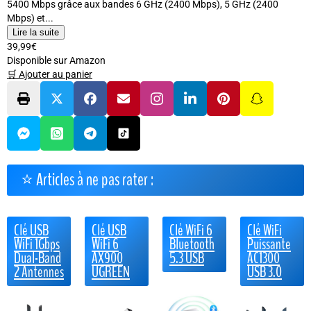
5400 Mbps grâce aux bandes 6 GHz (2400 Mbps), 5 GHz (2400
Mbps) et...
Lire la suite
39,99€
Disponible sur Amazon
🛒 Ajouter au panier
⭐ Articles à ne pas rater :
Clé USB
Clé USB
Clé WiFi 6
Clé WiFi
WiFi 1Gbps
WiFi 6
Bluetooth
Puissante
Dual-Band
AX900
5.3 USB
AC1300
2 Antennes
UGREEN
USB 3.0