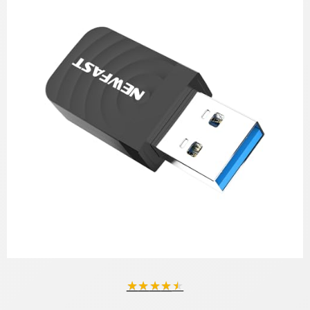
★
★
★
★
★