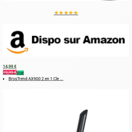
★
★
★
★
★
14,99 €
19,99 €
Voir
BrosTrend AX900 2 en 1 Cle ...