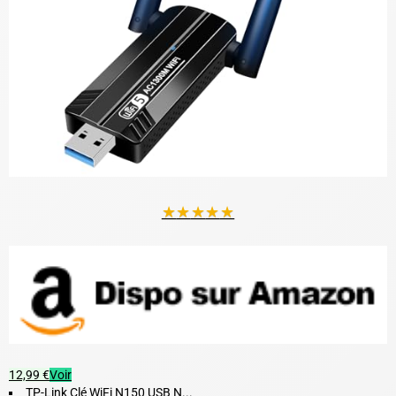
★
★
★
★
★
12,99 €
Voir
TP-Link Clé WiFi N150 USB N...