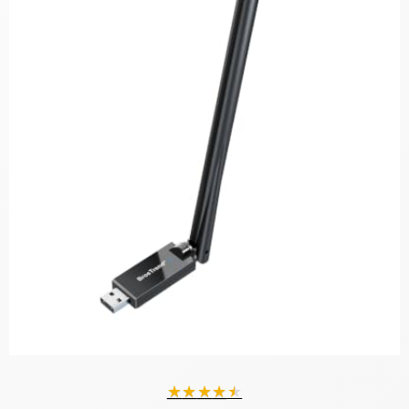
★
★
★
★
★