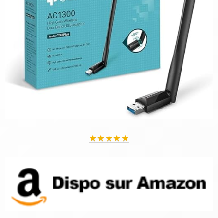
★
★
★
★
★