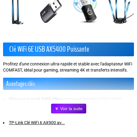
Clé WiFi 6E USB AX5400 Puissante
Profitez d'une connexion ultra-rapide et stable avec l'adaptateur WiFi
COMFAST, idéal pour gaming, streaming 4K et transferts intensifs.
Avantages clés
Vitesses jusqu'à 5400 Mbps
grâce aux bandes 6 GHz (2400
Mbps), 5 GHz (2400 Mbps) et 2,4 GHz (574 Mbps), pour une fluidité
🔽 Voir la suite
optimale.
Technologie tri-bande
qui réduit la latence et améliore la stabilité
TP-Link Clé WiFi 6 AX900 av...
en évitant la congestion du réseau.
Antennes à gain élevé pivotantes à 180°
pour une couverture
maximale et une réception optimale dans tous les environnements.