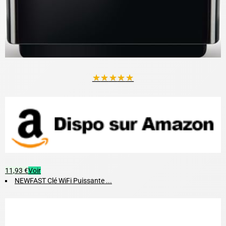
★
★
★
★
★
11,93 €
Voir
NEWFAST Clé WiFi Puissante ...