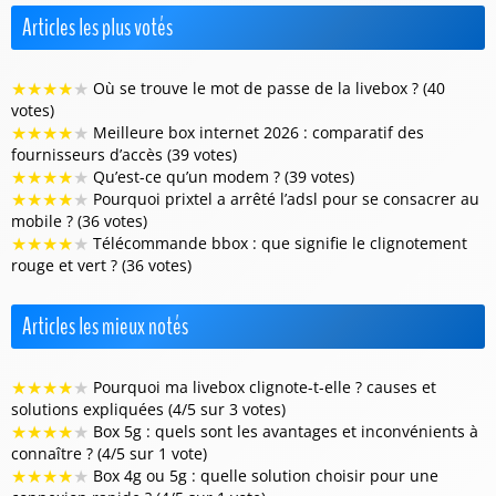
Articles les plus votés
★
★
★
★
★
Où se trouve le mot de passe de la livebox ? (40
votes)
★
★
★
★
★
Meilleure box internet 2026 : comparatif des
fournisseurs d’accès (39 votes)
★
★
★
★
★
Qu’est-ce qu’un modem ? (39 votes)
★
★
★
★
★
Pourquoi prixtel a arrêté l’adsl pour se consacrer au
mobile ? (36 votes)
★
★
★
★
★
Télécommande bbox : que signifie le clignotement
rouge et vert ? (36 votes)
Articles les mieux notés
★
★
★
★
★
Pourquoi ma livebox clignote-t-elle ? causes et
solutions expliquées (4/5 sur 3 votes)
★
★
★
★
★
Box 5g : quels sont les avantages et inconvénients à
connaître ? (4/5 sur 1 vote)
★
★
★
★
★
Box 4g ou 5g : quelle solution choisir pour une