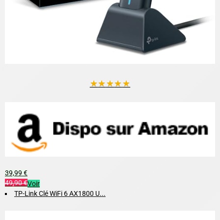
★
★
★
★
★
39,99 €
49,90 €
Voir
TP-Link Clé WiFi 6 AX1800 U...