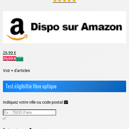
★
★
★
★
★
26,99 €
29,99 €
Voir
Voir + d'articles
Test éligibiltié fibre optique
Indiquez votre ville ou code postal 🏙️
✅