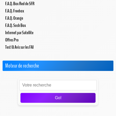
F.A.Q. Box Red de SFR
F.A.Q. Freebox
F.A.Q. Orange
F.A.Q. Sosh Box
Internet par Satellite
Offres Pro
Test & Avis sur les FAI
Moteur de recherche
Go!