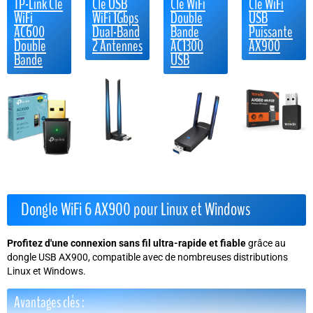
TP-Link Clé
Clé USB
Clé WiFi
Clé WiFi
WiFi
WiFi 1Gbps
Double
USB
AC600
Dual-Band
Bande
Puissante
Double
2 Antennes
AC1300
AX900
Bande
USB
Dongle WiFi 6 AX900 pour Linux et Windows
Profitez d'une connexion sans fil ultra-rapide et fiable
grâce au
dongle USB AX900, compatible avec de nombreuses distributions
Linux et Windows.
Avantages clés :