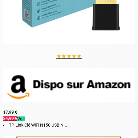
★
★
★
★
★
17,99 €
24,99 €
Voir
TP-Link Clé WiFi N150 USB N...