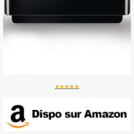
★
★
★
★
★