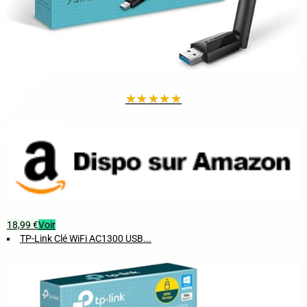
★
★
★
★
★
18,99 €
Voir
TP-Link Clé WiFi AC1300 USB...