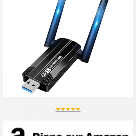
★
★
★
★
★