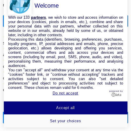
mobile ? (35 votes)
Welcome
With our 133
partners
, we wish to store and access information on
Articles les mieux notés
your devices (cookies, pixels in emails, etc.), combine and share
your personal data with our partners, whether collected on this
website or in our emails, already held by some of us, or obtained
later, including in other contexts.
★
★
★
★
★
Pourquoi ma livebox clignote-t-elle ? causes et
Processing this data (identifiers, browsing, preferences, purchases,
solutions expliquées (4/5 sur 3 votes)
loyalty programs, IP, postal addresses and emails, phone, precise
★
★
★
★
★
geolocation, etc.) allows developing and offering you services,
Internet par satellite partout dans le monde : quels
content, commercial offers and ads across your devices and
avantages et enjeux ? (4/5 sur 2 votes)
screens (including by email, post, SMS, phone, audio, and video),
★
★
★
★
★
Box 5g : quels sont les avantages et inconvénients à
personalising them, measuring their performance, and analysing
audiences.
connaître ? (4/5 sur 1 vote)
You can "accept all" and withdraw your consent at any time via the
★
★
★
★
★
Box 4g ou 5g : quelle solution choisir pour une
"cookies" footer link, or "continue without accepting" trackers and
connexion rapide ? (4/5 sur 1 vote)
activities subject to consent. You can also "set detailed
★
★
★
★
★
preferences" and object to processing activities not subject to
Problème bbox tv : pourquoi l’image saute-t-elle et
consent. These choices remain valid for 6 months.
comment y remédier ? (3.9/5 sur 21 votes)
powered by
Do not accept
Accept all
Actualités
Set your choices