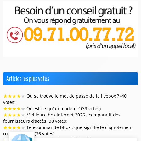
Articles les plus votés
★
★
★
★
★
Où se trouve le mot de passe de la livebox ? (40
votes)
★
★
★
★
★
Qu’est-ce qu’un modem ? (39 votes)
★
★
★
★
★
Meilleure box internet 2026 : comparatif des
fournisseurs d’accès (38 votes)
★
★
★
★
★
Télécommande bbox : que signifie le clignotement
rouge et vert ? (36 votes)
★
★
★
★
★
Pourquoi prixtel a arrêté l’adsl pour se consacrer au