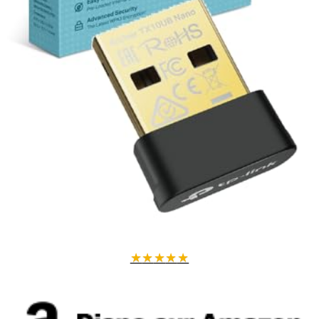
★
★
★
★
★