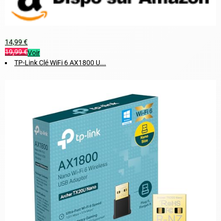
14,99 €
19,99 €
Voir
TP-Link Clé WiFi 6 AX1800 U...