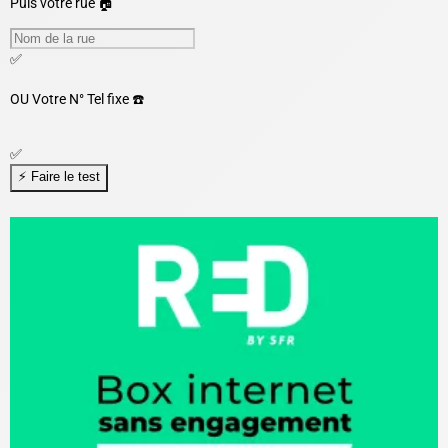
Puis votre rue 🏠
✅
OU
Votre N° Tel fixe ☎️
✅