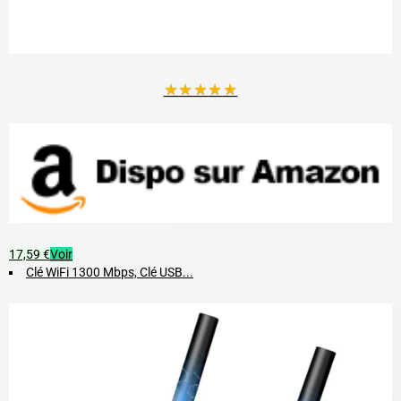
★
★
★
★
★
17,59 €
Voir
Clé WiFi 1300 Mbps, Clé USB...