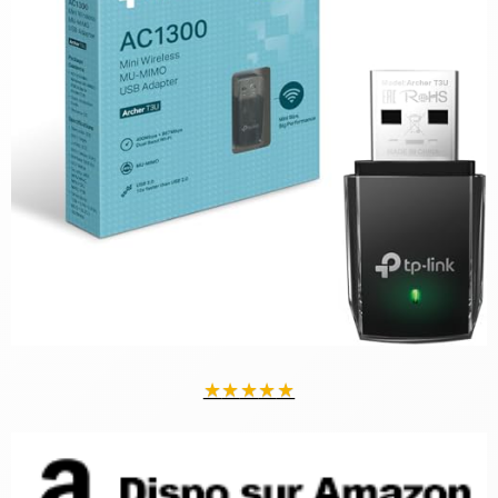
★
★
★
★
★