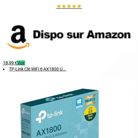
★
★
★
★
★
18,99 €
Voir
TP-Link Clé WiFi 6 AX1800 U...