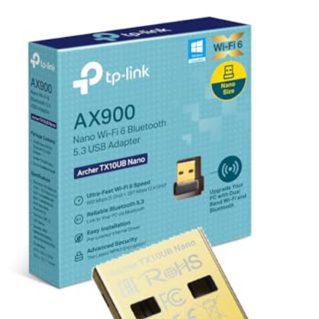
manette).
Double mode pratique :
Mode Station pour recevoir le WiFi, Mode
AP pour créer un point d'accès WiFi et partager votre connexion
facilement.
Installation simplifiée :
Pilote intégré, compatible Windows 10 &
11 (x86/x64). Plus besoin de recherche de drivers compliqués.
Design compact et léger :
Dimensions 21 cm x 17,5 cm x 11,3 cm
(converti en cm), poids environ 90 g, idéal pour une utilisation
nomade.
Caractéristiques techniques :
Fréquences : Dual-band 2,4 GHz & 5 GHz
Débit WiFi : Jusqu'à 900 Mbps (avec routeur WiFi 6)
Bluetooth : Version 5.4, rétrocompatible avec 5.3/5.2/5.0/4.0
Compatibilité : Windows 10 & 11 (CPU x86/x64)
Dimensions : Longueur 21 cm, Largeur 17,5 cm, Hauteur 11,3 cm
Poids : 90 g
Conseils d'utilisation :