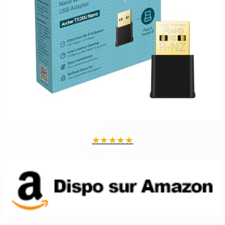
★
★
★
★
★