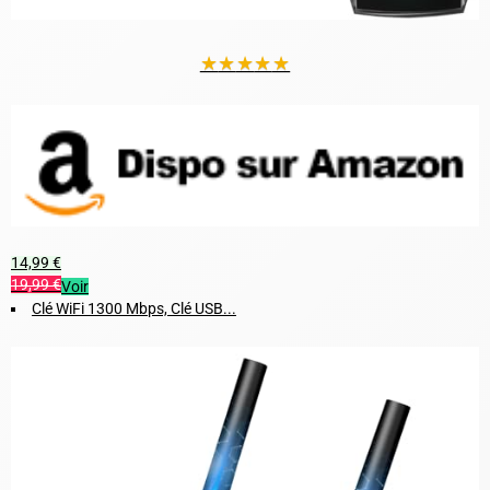
★
★
★
★
★
14,99 €
19,99 €
Voir
Clé WiFi 1300 Mbps, Clé USB...