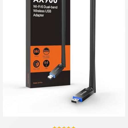
★
★
★
★
★