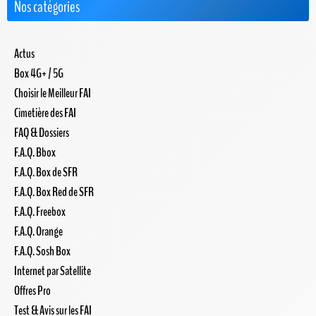
Nos catégories
Actus
Box 4G+ / 5G
Choisir le Meilleur FAI
Cimetière des FAI
FAQ & Dossiers
F.A.Q. Bbox
F.A.Q. Box de SFR
F.A.Q. Box Red de SFR
F.A.Q. Freebox
F.A.Q. Orange
F.A.Q. Sosh Box
Internet par Satellite
Offres Pro
Test & Avis sur les FAI