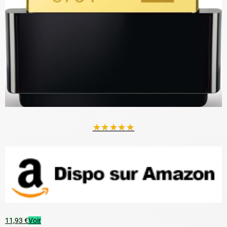
★
★
★
★
★
11,93 €
Voir