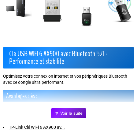
Clé USB WiFi 6 AX900 avec Bluetooth 5.4 -
Performance et stabilité
Optimisez votre connexion internet et vos périphériques Bluetooth
avec ce dongle ultra performant.
Avantages clés :
Connexion WiFi 6 ultra-rapide :
Débits jusqu'à 600 Mbps en 5
🔽 Voir la suite
GHz et 287 Mbps en 2,4 GHz pour une navigation fluide et sans
interruption.
TP-Link Clé WiFi 6 AX900 av...
Bluetooth 5.4 intégré :
Transmission stable et faible latence,
compatible avec les périphériques récents (souris, clavier, enceinte,