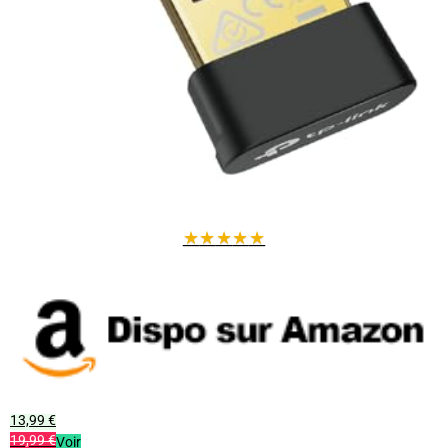
Désactivez le Bluetooth intégré de votre PC avant installation pour
éviter les conflits.
Pour atteindre les débits maximaux, utilisez un routeur compatible
WiFi 6.
Compatible avec un seul appareil audio Bluetooth à la fois
(casque, haut-parleur).
Offrez-vous une connexion sans fil rapide, stable et polyvalente
avec cette clé USB WiFi 6 AX900 Bluetooth 5.4 !
★
★
★
★
★
13,99 €
19,99 €
Voir