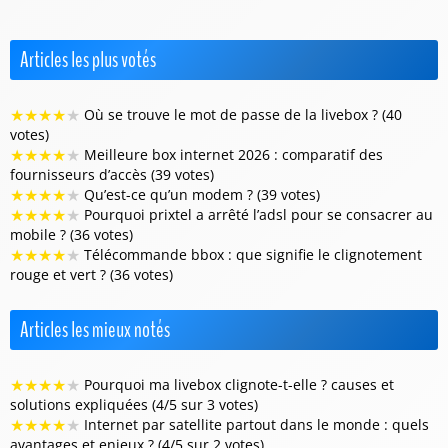
Articles les plus votés
★
★
★
★
★
Où se trouve le mot de passe de la livebox ? (40
votes)
★
★
★
★
★
Meilleure box internet 2026 : comparatif des
fournisseurs d’accès (39 votes)
★
★
★
★
★
Qu’est-ce qu’un modem ? (39 votes)
★
★
★
★
★
Pourquoi prixtel a arrêté l’adsl pour se consacrer au
mobile ? (36 votes)
★
★
★
★
★
Télécommande bbox : que signifie le clignotement
rouge et vert ? (36 votes)
Articles les mieux notés
★
★
★
★
★
Pourquoi ma livebox clignote-t-elle ? causes et
solutions expliquées (4/5 sur 3 votes)
★
★
★
★
★
Internet par satellite partout dans le monde : quels
avantages et enjeux ? (4/5 sur 2 votes)