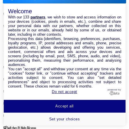
Welcome
Antenne & Amplificateur Réseau Internet
With our 133
partners
, we wish to store and access information on
your devices (cookies, pixels in emails, etc.), combine and share
your personal data with our partners, whether collected on this
Cable Réseau
website or in our emails, already held by some of us, or obtained
later, including in other contexts.
Adaptateur Ethernet USB
Processing this data (identifiers, browsing, preferences, purchases,
loyalty programs, IP, postal addresses and emails, phone, precise
Câble RJ45
geolocation, etc.) allows developing and offering you services,
content, commercial offers and ads across your devices and
Clé USB Wi-Fi
screens (including by email, post, SMS, phone, audio, and video),
personalising them, measuring their performance, and analysing
audiences.
Carte réseau
You can "accept all" and withdraw your consent at any time via the
"cookies" footer link, or "continue without accepting" trackers and
activities subject to consent. You can also "set detailed
Module CPL
preferences" and object to processing activities not subject to
consent. These choices remain valid for 6 months.
powered by
Point d’accès Internet Wi-Fi
Do not accept
Répéteur Wifi
Accept all
Routeur Internet
Set your choices
Switches & Hubs Réseau