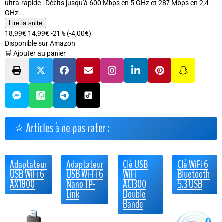
ultra-rapide : Débits jusqu'à 600 Mbps en 5 GHz et 287 Mbps en 2,4
GHz...
Lire la suite
18,99€
14,99€
-21%
(-4,00€)
Disponible sur Amazon
🛒 Ajouter au panier
⭐ Articles à ne pas rater :
Adaptateur
Adaptateur
Clé USB
Clé WiFi 6
USB WiFi 6
USB Wi-Fi 6
WiFi
Bluetooth
AX1800
Nano TP-
AC1300
5.3 USB
Link
Double
Bande