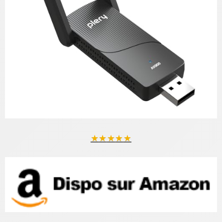
★
★
★
★
★