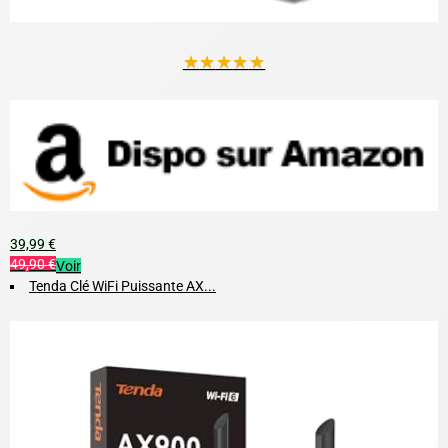
★
★
★
★
★
39,99 €
49,90 €
Voir
Tenda Clé WiFi Puissante AX...