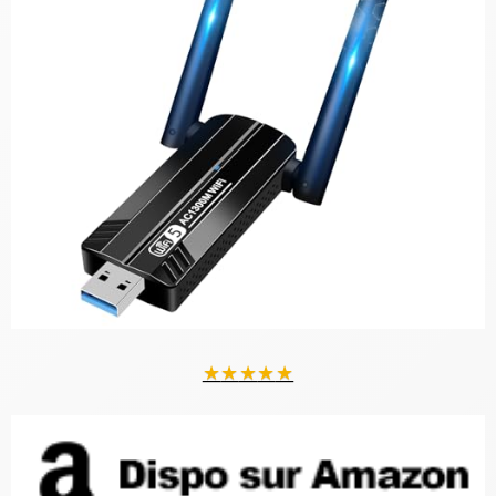
★
★
★
★
★