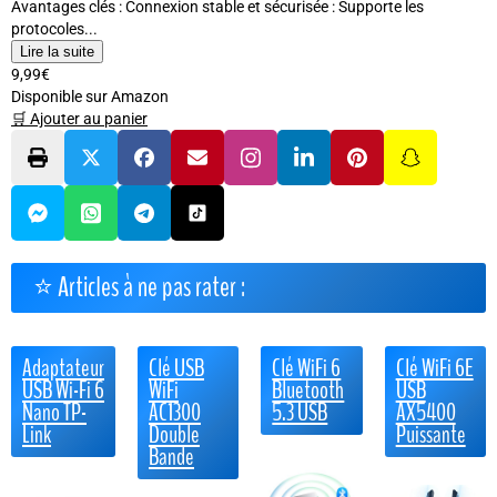
Avantages clés : Connexion stable et sécurisée : Supporte les
protocoles...
Lire la suite
9,99€
Disponible sur Amazon
🛒 Ajouter au panier
⭐ Articles à ne pas rater :
Adaptateur
Clé USB
Clé WiFi 6
Clé WiFi 6E
USB Wi-Fi 6
WiFi
Bluetooth
USB
Nano TP-
AC1300
5.3 USB
AX5400
Link
Double
Puissante
Bande