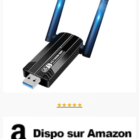
★
★
★
★
★