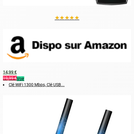
★
★
★
★
★
14,99 €
19,99 €
Voir
Clé WiFi 1300 Mbps, Clé USB...