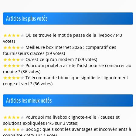
Articles les plus votés
★
★
★
★
★
Où se trouve le mot de passe de la livebox ? (40
votes)
★
★
★
★
★
Meilleure box internet 2026 : comparatif des
fournisseurs d’accès (39 votes)
★
★
★
★
★
Qu’est-ce qu’un modem ? (39 votes)
★
★
★
★
★
Pourquoi prixtel a arrêté l’adsl pour se consacrer au
mobile ? (36 votes)
★
★
★
★
★
Télécommande bbox : que signifie le clignotement
rouge et vert ? (36 votes)
Articles les mieux notés
★
★
★
★
★
Pourquoi ma livebox clignote-t-elle ? causes et
solutions expliquées (4/5 sur 3 votes)
★
★
★
★
★
Box 5g : quels sont les avantages et inconvénients à
connaître ? (4/5 sur 1 vote)