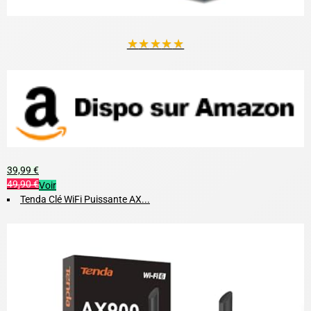
★
★
★
★
★
39,99 €
49,90 €
Voir
Tenda Clé WiFi Puissante AX...