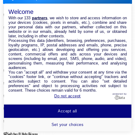
Welcome
Antenne & Amplificateur Réseau Internet
With our 133
partners
, we wish to store and access information on
your devices (cookies, pixels in emails, etc.), combine and share
your personal data with our partners, whether collected on this
Cable Réseau
website or in our emails, already held by some of us, or obtained
later, including in other contexts.
Adaptateur Ethernet USB
Processing this data (identifiers, browsing, preferences, purchases,
loyalty programs, IP, postal addresses and emails, phone, precise
Câble RJ45
geolocation, etc.) allows developing and offering you services,
content, commercial offers and ads across your devices and
Clé USB Wi-Fi
screens (including by email, post, SMS, phone, audio, and video),
personalising them, measuring their performance, and analysing
audiences.
Carte réseau
You can "accept all" and withdraw your consent at any time via the
"cookies" footer link, or "continue without accepting" trackers and
activities subject to consent. You can also "set detailed
Module CPL
preferences" and object to processing activities not subject to
consent. These choices remain valid for 6 months.
powered by
Point d’accès Internet Wi-Fi
Do not accept
Répéteur Wifi
Accept all
Routeur Internet
Set your choices
Switches & Hubs Réseau