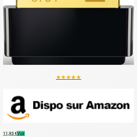
★
★
★
★
★
11,93 €
Voir