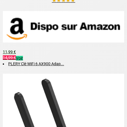
★
★
★
★
★
11,99 €
14,99 €
Voir
PLERY Clé WiFi 6 AX900 Adap...