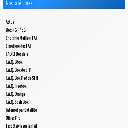
Nos catégories
Actus
Box 4G+ / 5G
Choisir le Meilleur FAI
Cimetière des FAI
FAQ & Dossiers
F.A.Q. Bbox
F.A.Q. Box de SFR
F.A.Q. Box Red de SFR
F.A.Q. Freebox
F.A.Q. Orange
F.A.Q. Sosh Box
Internet par Satellite
Offres Pro
Test & Avis sur les FAI