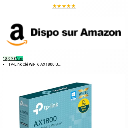
★
★
★
★
★
18,99 €
Voir
TP-Link Clé WiFi 6 AX1800 U...