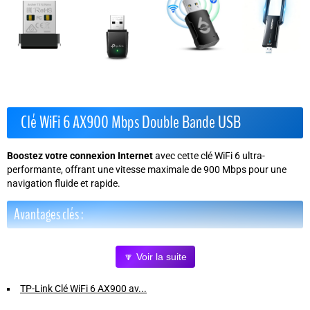
Clé WiFi 6 AX900 Mbps Double Bande USB
Boostez votre connexion Internet
avec cette clé WiFi 6 ultra-
performante, offrant une vitesse maximale de
900 Mbps
pour une
navigation fluide et rapide.
Avantages clés :
Connexion stable et sécurisée :
Supporte les protocoles avancés
🔽 Voir la suite
WEP, WPA, WPA2 et WPA3-SAE, garantissant un réseau protégé.
Double bande 2,4 GHz / 5 GHz :
Réduit les interférences et la
TP-Link Clé WiFi 6 AX900 av...
latence pour un flux wifi plus fluide, idéal pour le streaming et les jeux
en ligne.