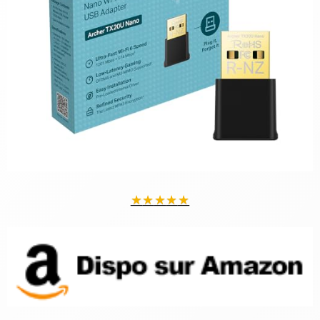
★
★
★
★
★