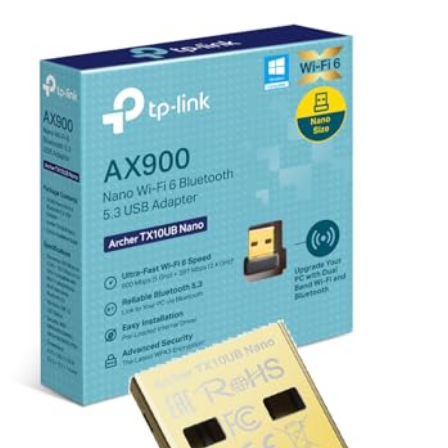
Compatibilité étendue :
Fonctionne avec Windows 11, 10, 8.1, 8
et 7, compatible avec les standards IEEE 802.11 a/b/g/n/ac/ax.
Installation simplifiée :
Pilotes intégrés plug-and-play, sans
besoin de téléchargement, pour une utilisation immédiate.
Design compact et léger :
Couleur noire élégante, poids léger de
seulement 30 grammes, facile à transporter.
Caractéristiques techniques :
Vitesse maximale : 900 Mbps (600 Mbps sur 5 GHz, 286 Mbps sur
2,4 GHz)
Interface : USB 2.0
Poids : 30 g
Couleur : Noir
Remarque :
Non compatible avec Linux et Mac OS.
Profitez d'une connexion WiFi rapide, fiable et sécurisée sur votre PC
grâce à cette clé WiFi 6 performante et facile à utiliser.