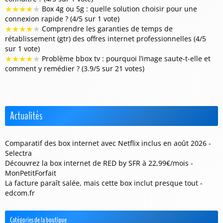
★
★
★
★
★
Box 4g ou 5g : quelle solution choisir pour une
connexion rapide ? (4/5 sur 1 vote)
★
★
★
★
★
Comprendre les garanties de temps de
rétablissement (gtr) des offres internet professionnelles (4/5
sur 1 vote)
★
★
★
★
★
Problème bbox tv : pourquoi l’image saute-t-elle et
comment y remédier ? (3.9/5 sur 21 votes)
Actualités
Comparatif des box internet avec Netflix inclus en août 2026 -
Selectra
Découvrez la box internet de RED by SFR à 22,99€/mois -
MonPetitForfait
La facture paraît salée, mais cette box inclut presque tout -
edcom.fr
Catégories de la boutique