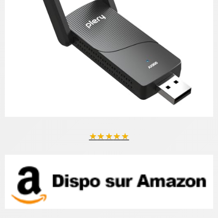
★
★
★
★
★