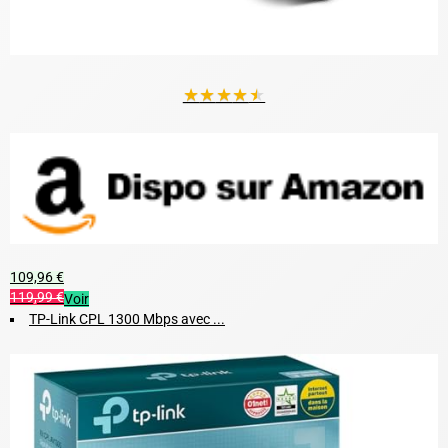
★
★
★
★
★
109,96 €
119,99 €
Voir
TP-Link CPL 1300 Mbps avec ...