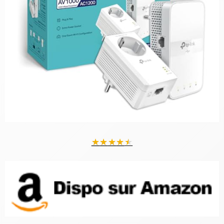
★
★
★
★
★