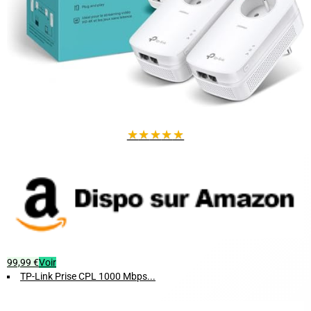
★
★
★
★
★
99,99 €
Voir
TP-Link Prise CPL 1000 Mbps...