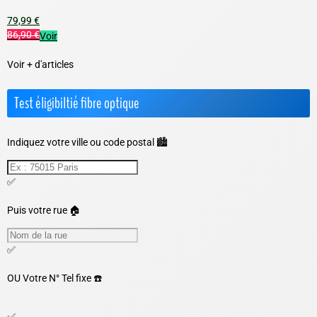
79,99 €
86,90 €
Voir
Voir + d'articles
Test éligibiltié fibre optique
Indiquez votre ville ou code postal 🏙️
✅
Puis votre rue 🏠
✅
OU
Votre N° Tel fixe ☎️
✅