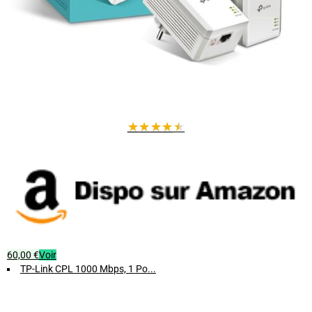
★
★
★
★
★
60,00 €
Voir
TP-Link CPL 1000 Mbps, 1 Po...