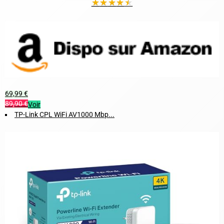
★
★
★
★
★
69,99 €
89,90 €
Voir
TP-Link CPL WiFi AV1000 Mbp...