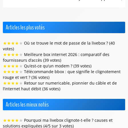
Articles les plus votés
★
★
★
★
★
Où se trouve le mot de passe de la livebox ? (40
votes)
★
★
★
★
★
Meilleure box internet 2026 : comparatif des
fournisseurs d’accès (39 votes)
★
★
★
★
★
Qu’est-ce qu’un modem ? (39 votes)
★
★
★
★
★
Télécommande bbox : que signifie le clignotement
rouge et vert ? (36 votes)
★
★
★
★
★
Retour sur numericable, pionnier du câble et de
l’internet haut débit (36 votes)
Articles les mieux notés
★
★
★
★
★
Pourquoi ma livebox clignote-t-elle ? causes et
solutions expliquées (4/5 sur 3 votes)