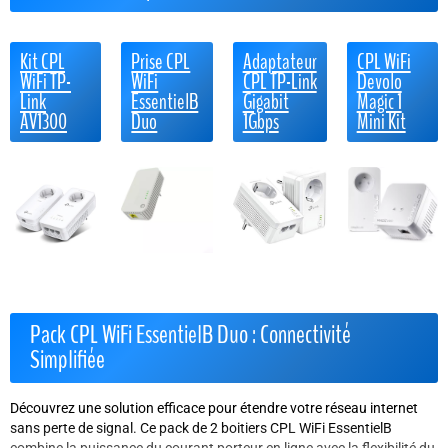
Kit CPL
Prise CPL
Adaptateur
CPL WiFi
WiFi TP-
WiFi
CPL TP-Link
Devolo
Link
EssentielB
Gigabit
Magic 1
AV1300
Duo
1Gbps
Mini Kit
Pack CPL WiFi EssentielB Duo : Connectivité
Simplifiée
Découvrez une solution efficace pour étendre votre réseau internet
sans perte de signal. Ce pack de 2 boitiers CPL WiFi EssentielB