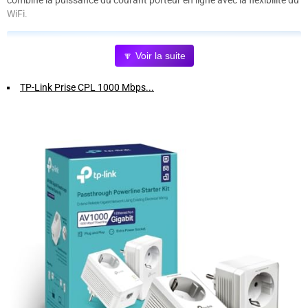
combine la puissance du courant porteur en ligne avec la flexibilité du
WiFi.
Les avantages clés :
🔽 Voir la suite
Connexion rapide et stable :
Profitez d'une transmission fluide de
TP-Link Prise CPL 1000 Mbps...
vos données grâce à la technologie CPL.
Double usage :
Connectivité filaire via prise Ethernet et WiFi
simultanée pour tous vos appareils.
Installation facile :
Branchez simplement les boitiers sur vos
prises électriques, sans travaux ni câblage supplémentaire.
Optimisation du réseau domestique :
Réduisez les zones mortes
WiFi et améliorez la couverture dans toute la maison.
Pourquoi choisir ce pack ?
Que ce soit pour le télétravail, le streaming ou les jeux en ligne, ce duo
CPL WiFi assure une connexion fiable et performante partout dans
votre logement.
Ne laissez plus les murs ou la distance ralentir votre internet.