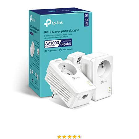
★
★
★
★
★