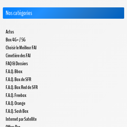
Nos catégories
Actus
Box 4G+ / 5G
Choisir le Meilleur FAI
Cimetière des FAI
FAQ & Dossiers
F.A.Q. Bbox
F.A.Q. Box de SFR
F.A.Q. Box Red de SFR
F.A.Q. Freebox
F.A.Q. Orange
F.A.Q. Sosh Box
Internet par Satellite