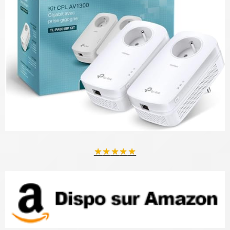
★
★
★
★
★