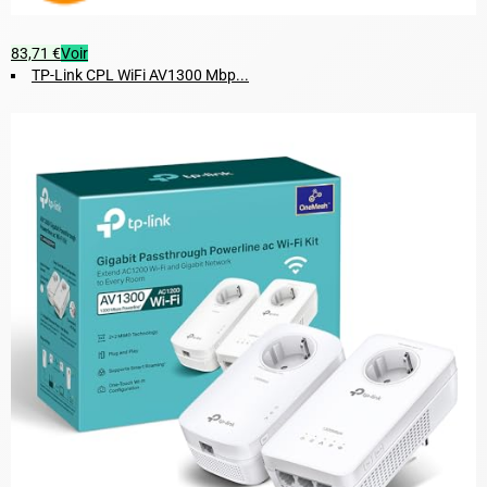
83,71 €
Voir
TP-Link CPL WiFi AV1300 Mbp...