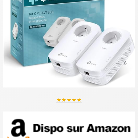
★
★
★
★
★