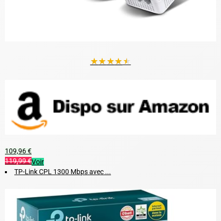
★
★
★
★
★
109,96 €
119,99 €
Voir
TP-Link CPL 1300 Mbps avec ...