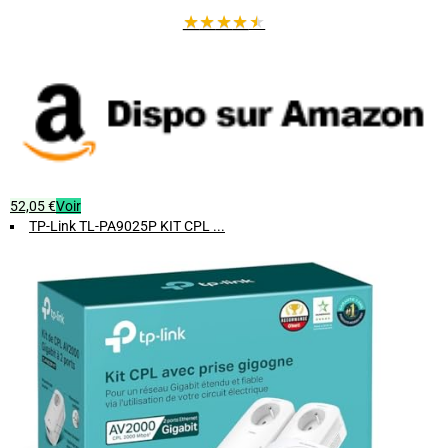
★
★
★
★
★
52,05 €
Voir
TP-Link TL-PA9025P KIT CPL ...