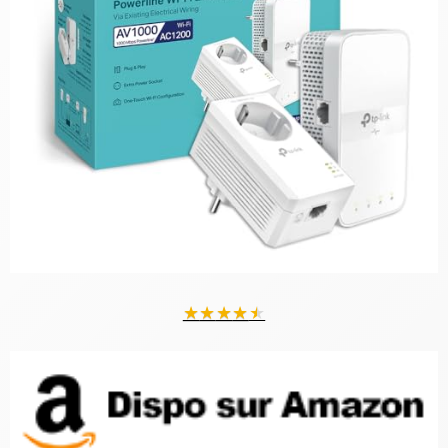
★
★
★
★
★