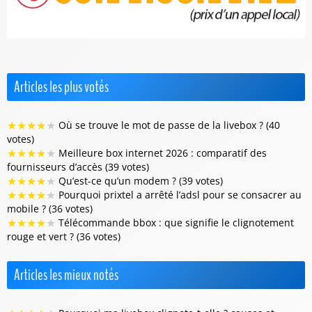
Articles les plus votés
★
★
★
★
★
Où se trouve le mot de passe de la livebox ? (40
votes)
★
★
★
★
★
Meilleure box internet 2026 : comparatif des
fournisseurs d’accès (39 votes)
★
★
★
★
★
Qu’est-ce qu’un modem ? (39 votes)
★
★
★
★
★
Pourquoi prixtel a arrêté l’adsl pour se consacrer au
mobile ? (36 votes)
★
★
★
★
★
Télécommande bbox : que signifie le clignotement
rouge et vert ? (36 votes)
Articles les mieux notés