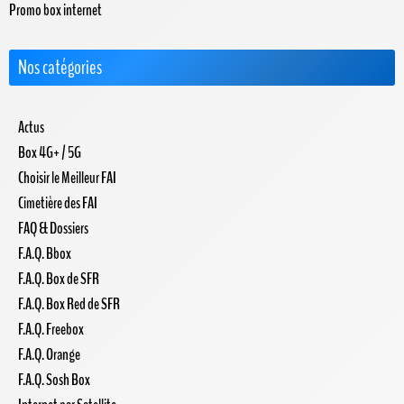
Promo box internet
Nos catégories
Actus
Box 4G+ / 5G
Choisir le Meilleur FAI
Cimetière des FAI
FAQ & Dossiers
F.A.Q. Bbox
F.A.Q. Box de SFR
F.A.Q. Box Red de SFR
F.A.Q. Freebox
F.A.Q. Orange
F.A.Q. Sosh Box