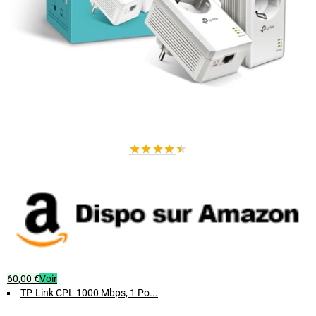
★
★
★
★
★
60,00 €
Voir
TP-Link CPL 1000 Mbps, 1 Po...