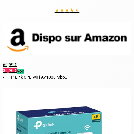
★
★
★
★
★
69,99 €
89,90 €
Voir
TP-Link CPL WiFi AV1000 Mbp...