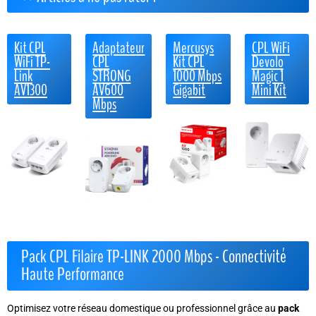
Kit CPL
Adaptateur
Mercusys
CPL WiFi
WiFi TP-
CPL
Kit CPL
Devolo
Link
STRONG
1000 Mbps
Magic 1
AV1300
AV600
Gigabit
Mini Kit
Mbps
Pack CPL Filaire TP-LINK 2000 Mbps - Connectivité
Haute Performance
Optimisez votre réseau domestique ou professionnel grâce au
pack