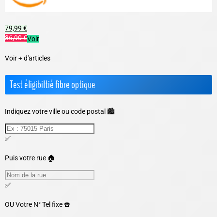
79,99 €
86,90 €
Voir
Voir + d'articles
Test éligibiltié fibre optique
Indiquez votre ville ou code postal 🏙️
✅
Puis votre rue 🏠
✅
OU
Votre N° Tel fixe ☎️