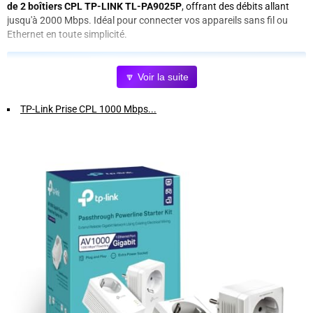
de 2 boîtiers CPL TP-LINK TL-PA9025P
, offrant des débits allant
jusqu'à
2000 Mbps
. Idéal pour connecter vos appareils sans fil ou
Ethernet en toute simplicité.
Avantages clés :
🔽 Voir la suite
Connexion ultra-rapide
jusqu'à 2000 Mbps pour un streaming et
TP-Link Prise CPL 1000 Mbps...
un gaming fluides
Double port Ethernet RJ45
pour connecter plusieurs appareils
simultanément
Installation simple
: branchez et profitez d'une connexion fiable
sans travaux supplémentaires
Design compact
qui s'intègre facilement à votre intérieur
Stabilité garantie
pour éviter les coupures et pertes de signal
Pourquoi choisir ce pack CPL TP-LINK ?
Avec ce pack de 2 boîtiers, transformez facilement vos prises
électriques en points d'accès internet performants. Parfait pour
étendre votre réseau dans toute la maison ou au bureau, sans les
contraintes d'installation d'un câble Ethernet traditionnel.