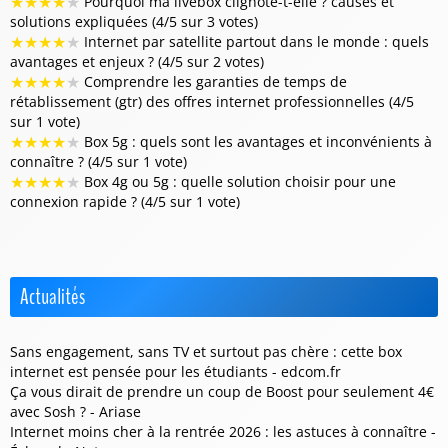
★
★
★
★
★
Pourquoi ma livebox clignote-t-elle ? causes et
solutions expliquées (4/5 sur 3 votes)
★
★
★
★
★
Internet par satellite partout dans le monde : quels
avantages et enjeux ? (4/5 sur 2 votes)
★
★
★
★
★
Comprendre les garanties de temps de
rétablissement (gtr) des offres internet professionnelles (4/5
sur 1 vote)
★
★
★
★
★
Box 5g : quels sont les avantages et inconvénients à
connaître ? (4/5 sur 1 vote)
★
★
★
★
★
Box 4g ou 5g : quelle solution choisir pour une
connexion rapide ? (4/5 sur 1 vote)
Actualités
Sans engagement, sans TV et surtout pas chère : cette box
internet est pensée pour les étudiants - edcom.fr
Ça vous dirait de prendre un coup de Boost pour seulement 4€
avec Sosh ? - Ariase
Internet moins cher à la rentrée 2026 : les astuces à connaître -