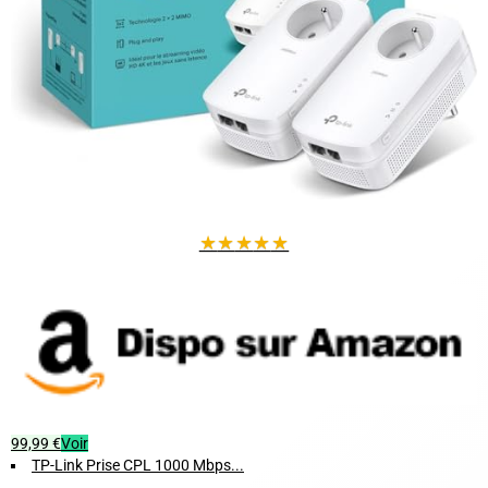
★
★
★
★
★
99,99 €
Voir
TP-Link Prise CPL 1000 Mbps...