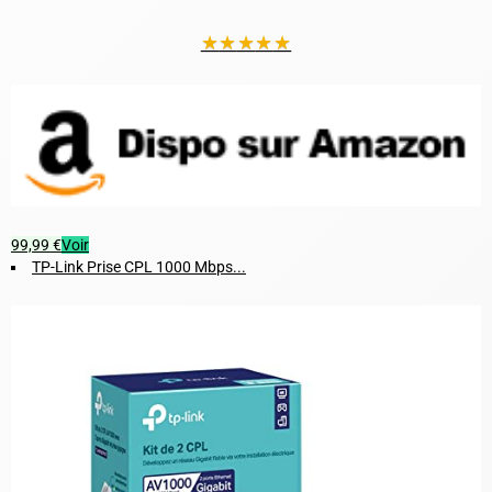
★
★
★
★
★
99,99 €
Voir
TP-Link Prise CPL 1000 Mbps...