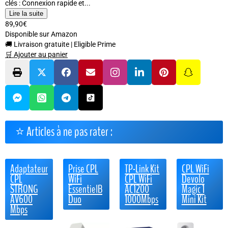
clés : Connexion rapide et...
Lire la suite
89,90€
Disponible sur Amazon
🚚 Livraison gratuite
|
Eligible Prime
🛒 Ajouter au panier
⭐ Articles à ne pas rater :
Adaptateur
Prise CPL
TP-Link Kit
CPL WiFi
CPL
WiFi
CPL WiFi
Devolo
STRONG
EssentielB
AC1200
Magic 1
AV600
Duo
1000Mbps
Mini Kit
Mbps