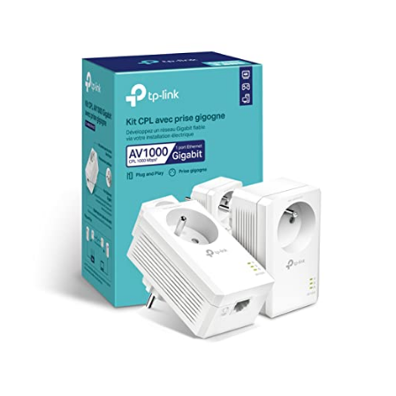
prises électriques.
Compatibilité universelle
avec Windows (2000 à 8), Mac et Linux.
Design compact
en blanc, discret et peu encombrant (9,4 x 5,4 x 4
cm).
Caractéristiques techniques :
Vitesse CPL : 600 Mbps
Wi-Fi N : jusqu'à 300 Mbps
Ports Ethernet : 2
Dimensions : 9,4 cm (L) x 5,4 cm (l) x 4 cm (H)
Poids : 440 g
Transformez vos prises électriques en points d'accès Internet
performants et profitez d'un réseau domestique puissant et fiable.