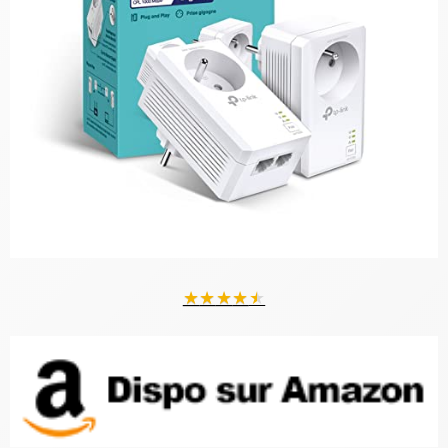
★
★
★
★
★