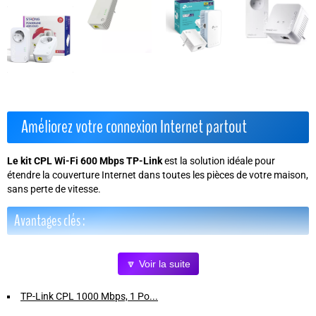
Améliorez votre connexion Internet partout
Le kit CPL Wi-Fi 600 Mbps TP-Link
est la solution idéale pour
étendre la couverture Internet dans toutes les pièces de votre maison,
sans perte de vitesse.
Avantages clés :
Connexion rapide et stable
grâce à une vitesse CPL jusqu'à 600
🔽 Voir la suite
Mbps.
Double connectivité
avec 2 ports Ethernet filaires et Wi-Fi N à 300
TP-Link CPL 1000 Mbps, 1 Po...
Mbps intégrés.
Installation facile
: branchez simplement les adaptateurs dans les