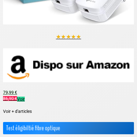
★
★
★
★
★
79,99 €
86,90 €
Voir
Voir + d'articles
Test éligibiltié fibre optique