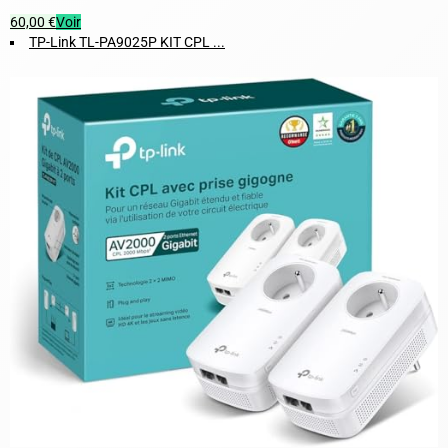
60,00 €
Voir
TP-Link TL-PA9025P KIT CPL ...