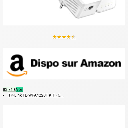
★
★
★
★
★
83,71 €
Voir
TP-Link TL-WPA4220T KIT - C...