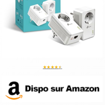
★
★
★
★
★