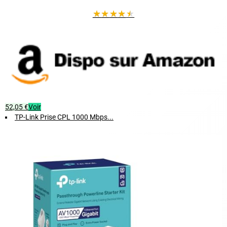
★
★
★
★
★
52,05 €
Voir
TP-Link Prise CPL 1000 Mbps...