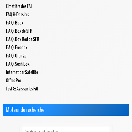
Cimetière des FAI
FAQ & Dossiers
F.A.Q. Bbox
F.A.Q. Box de SFR
F.A.Q. Box Red de SFR
F.A.Q. Freebox
F.A.Q. Orange
F.A.Q. Sosh Box
Internet par Satellite
Offres Pro
Test & Avis sur les FAI
Moteur de recherche