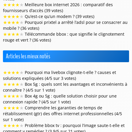
★
★
★
★
★
Meilleure box internet 2026 : comparatif des
fournisseurs d’accès (39 votes)
★
★
★
★
★
Qu’est-ce qu’un modem ? (39 votes)
★
★
★
★
★
Pourquoi prixtel a arrêté l’adsl pour se consacrer au
mobile ? (36 votes)
★
★
★
★
★
Télécommande bbox : que signifie le clignotement
rouge et vert ? (36 votes)
Articles les mieux notés
★
★
★
★
★
Pourquoi ma livebox clignote-t-elle ? causes et
solutions expliquées (4/5 sur 3 votes)
★
★
★
★
★
Box 5g : quels sont les avantages et inconvénients à
connaître ? (4/5 sur 1 vote)
★
★
★
★
★
Box 4g ou 5g : quelle solution choisir pour une
connexion rapide ? (4/5 sur 1 vote)
★
★
★
★
★
Comprendre les garanties de temps de
rétablissement (gtr) des offres internet professionnelles (4/5
sur 1 vote)
★
★
★
★
★
Problème bbox tv : pourquoi l’image saute-t-elle et
comment y remédier ? (3.9/5 sur 21 votes)