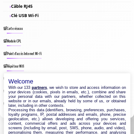
Câble RJ45
Clé USB Wi-Fi
Carte réseau
Module CPL
Point d’accès Internet Wi-Fi
Répéteur Wifi
Routeur Internet
Welcome
With our 133
partners
, we wish to store and access information on
Switches & Hubs Réseau
your devices (cookies, pixels in emails, etc.), combine and share
your personal data with our partners, whether collected on this
website or in our emails, already held by some of us, or obtained
Système WIFI Mesh
later, including in other contexts.
Processing this data (identifiers, browsing, preferences, purchases,
loyalty programs, IP, postal addresses and emails, phone, precise
geolocation, etc.) allows developing and offering you services,
content, commercial offers and ads across your devices and
screens (including by email, post, SMS, phone, audio, and video),
personalising them, measuring their performance, and analysing