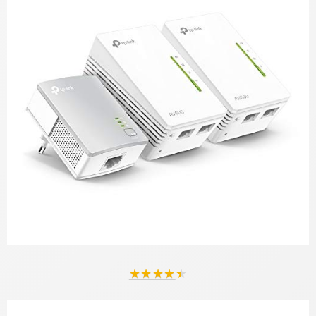
★
★
★
★
★