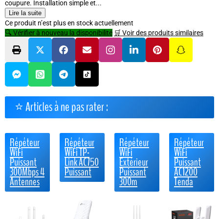
coupure. Installation simple et...
Lire la suite
Ce produit n’est plus en stock actuellement
🔍 Vérifier à nouveau la disponibilité
🛒 Voir des produits similaires
⭐ Articles à ne pas rater :
Répéteur
Répéteur
Répéteur
Répéteur
WiFi
WiFi TP-
WiFi
WiFi
Puissant
Link AC750
Extérieur
Puissant
300Mbps 4
Puissant
Puissant
AC1200
Antennes
300m
Tenda