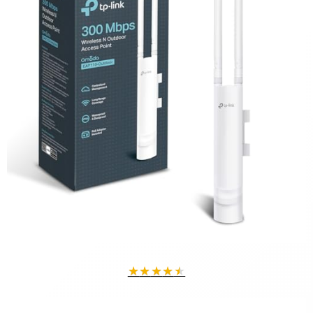
★
★
★
★
★