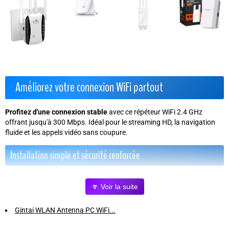
Améliorez votre connexion WiFi partout
Profitez d'une connexion stable
avec ce répéteur WiFi 2.4 GHz
offrant jusqu'à
300 Mbps
. Idéal pour le streaming HD, la navigation
fluide et les appels vidéo sans coupure.
Installation simple et sécurité renforcée
Configuration rapide, sans compétence technique
🔽 Voir la suite
Compatible avec toutes les box internet, y compris fibre
Protocoles de sécurité WPA/WPA2 pour protéger vos données
Gintai WLAN Antenna PC WiFi...
Un réseau étendu et puissant