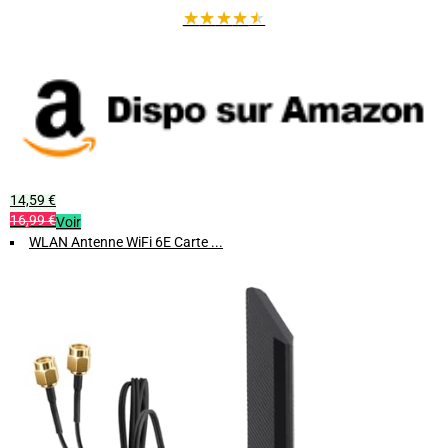
★
★
★
★
★
14,59 €
16,99 €
Voir
WLAN Antenne WiFi 6E Carte ...