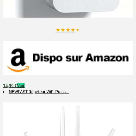
★
★
★
★
★
14,99 €
Voir
NEWFAST Répéteur WiFi Puiss...