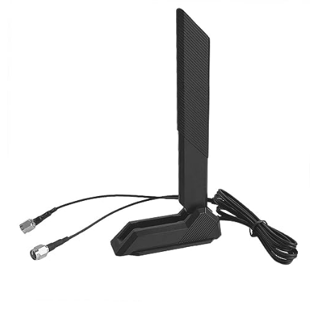
4 antennes orientables pour une couverture optimale même dans
les zones éloignées (garage, sous-sol, étage)
Fonction triple mode : répéteur, point d'accès ou routeur
Permet de créer ou renforcer votre réseau WiFi facilement
Caractéristiques techniques
Dimensions compactes : 19,2 cm (hauteur) x 9,3 cm (largeur) x 8,3
cm (profondeur)
Poids léger : 170 g pour une installation discrète
Couleur : blanc avec 4 antennes
Ce répéteur WiFi puissant
est la solution idéale pour éliminer les
zones mortes et garantir un accès internet rapide et stable dans
toute la maison.