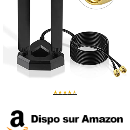
★
★
★
★
★