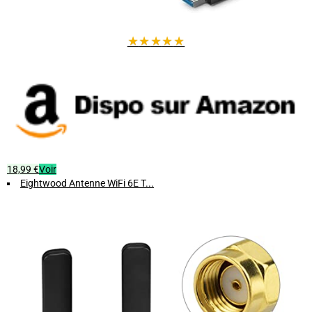
★
★
★
★
★
18,99 €
Voir
Eightwood Antenne WiFi 6E T...