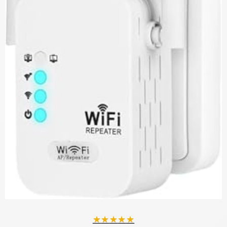
★
★
★
★
★