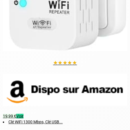
★
★
★
★
★
19,99 €
Voir
Clé WiFi 1300 Mbps, Clé USB...