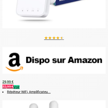
★
★
★
★
★
29,99 €
32,99 €
Voir
Répéteur WiFi, Amplificateu...