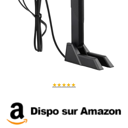
★
★
★
★
★