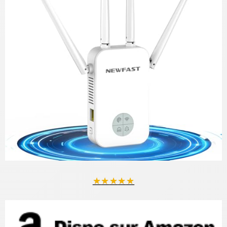
★
★
★
★
★