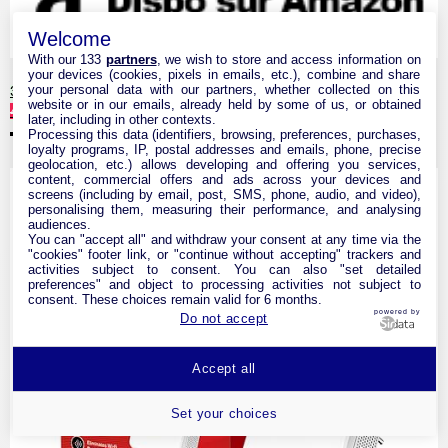
Welcome
With our 133
partners
, we wish to store and access information on
your devices (cookies, pixels in emails, etc.), combine and share
your personal data with our partners, whether collected on this
39,99 €
website or in our emails, already held by some of us, or obtained
42,99 €
Voir
later, including in other contexts.
Mercusys Répéteur WiFi Puis...
Processing this data (identifiers, browsing, preferences, purchases,
loyalty programs, IP, postal addresses and emails, phone, precise
geolocation, etc.) allows developing and offering you services,
content, commercial offers and ads across your devices and
screens (including by email, post, SMS, phone, audio, and video),
personalising them, measuring their performance, and analysing
audiences.
You can "accept all" and withdraw your consent at any time via the
"cookies" footer link, or "continue without accepting" trackers and
activities subject to consent. You can also "set detailed
preferences" and object to processing activities not subject to
consent. These choices remain valid for 6 months.
powered by
Do not accept
Accept all
Set your choices