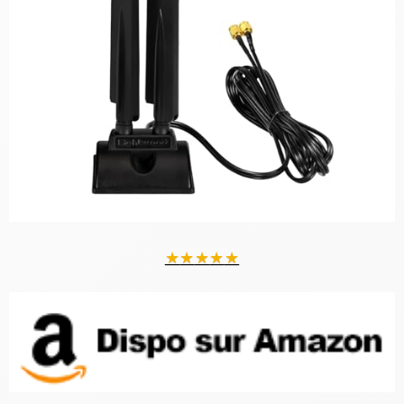
★
★
★
★
★