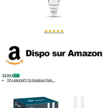
★
★
★
★
★
53,99 €
Voir
TP-Link EAP110-Outdoor Poin...