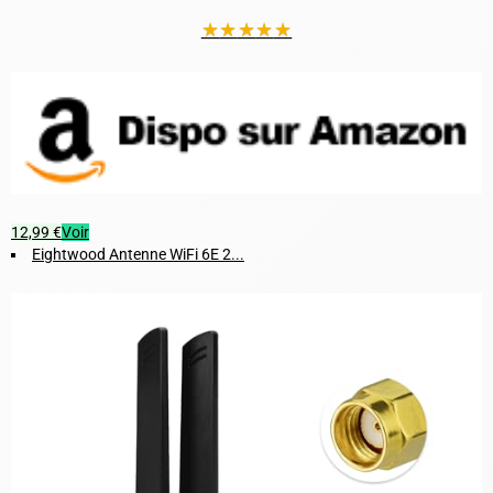
★
★
★
★
★
12,99 €
Voir
Eightwood Antenne WiFi 6E 2...