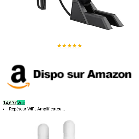
★
★
★
★
★
14,69 €
Voir
Répéteur WiFi, Amplificateu...