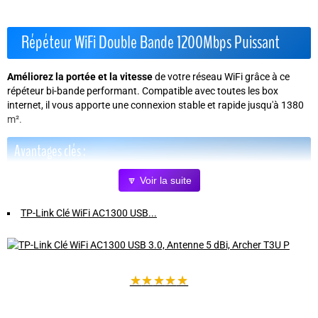
Répéteur WiFi Double Bande 1200Mbps Puissant
Améliorez la portée et la vitesse
de votre réseau WiFi grâce à ce
répéteur bi-bande performant. Compatible avec toutes les box
internet, il vous apporte une connexion stable et rapide jusqu'à 1380
m².
Avantages clés :
🔽 Voir la suite
Couverture étendue :
Grâce à ses
4 antennes haute gain
orientables à 360°
, bénéficiez d'un signal puissant dans toutes les
TP-Link Clé WiFi AC1300 USB...
pièces, même dans les espaces complexes comme les maisons à
étages ou les caves aménagées.
Vitesse ultra-haute :
Profitez d'un débit combiné jusqu'à
1200
Mbps
(867 Mbps en 5 GHz + 300 Mbps en 2,4 GHz) pour un
streaming 4K, des jeux en ligne et des visioconférences fluides.
★
★
★
★
★
Connexion filaire Gigabit :
Le port Ethernet gigabit intégré permet
de brancher des appareils câblés pour une stabilité optimale.
Compatibilité universelle :
Fonctionne avec tous vos appareils