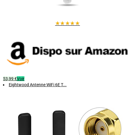
★
★
★
★
★
53,99 €
Voir
Eightwood Antenne WiFi 6E T...