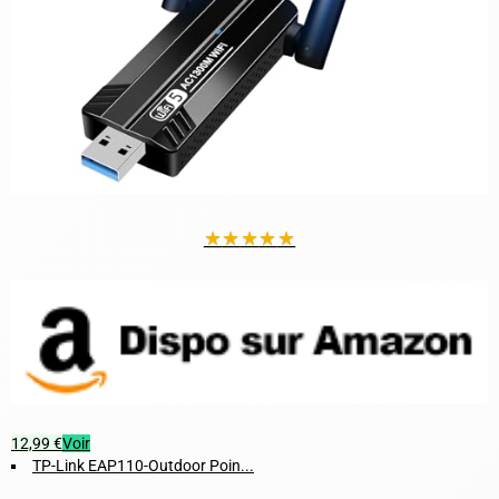
★
★
★
★
★
12,99 €
Voir
TP-Link EAP110-Outdoor Poin...