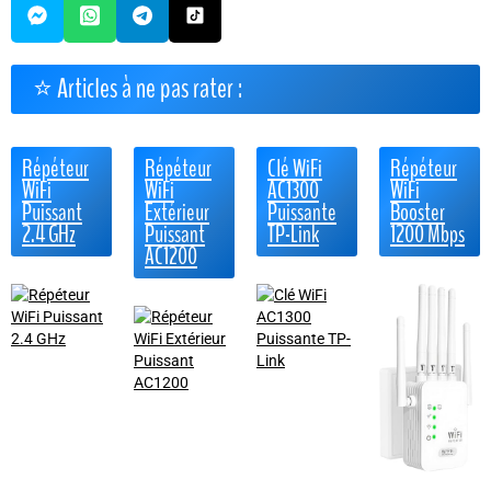
⭐ Articles à ne pas rater :
Répéteur
Répéteur
Clé WiFi
Répéteur
WiFi
WiFi
AC1300
WiFi
Puissant
Extérieur
Puissante
Booster
2.4 GHz
Puissant
TP-Link
1200 Mbps
AC1200