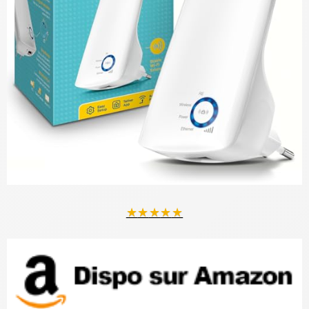
★
★
★
★
★