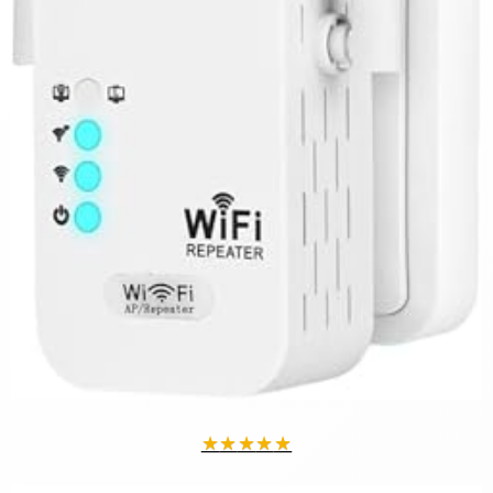
★
★
★
★
★