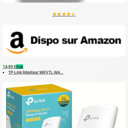
★
★
★
★
★
14,99 €
Voir
TP-Link Répéteur WiFi(TL-WA...