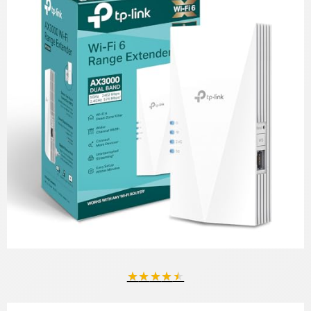
★
★
★
★
★