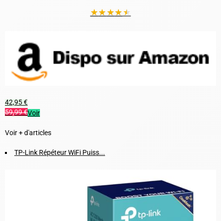
★
★
★
★
★
42,95 €
59,99 €
Voir
Voir + d'articles
TP-Link Répéteur WiFi Puiss...