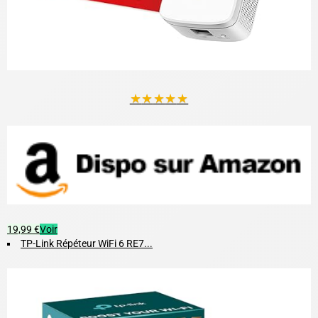
★
★
★
★
★
19,99 €
Voir
TP-Link Répéteur WiFi 6 RE7...