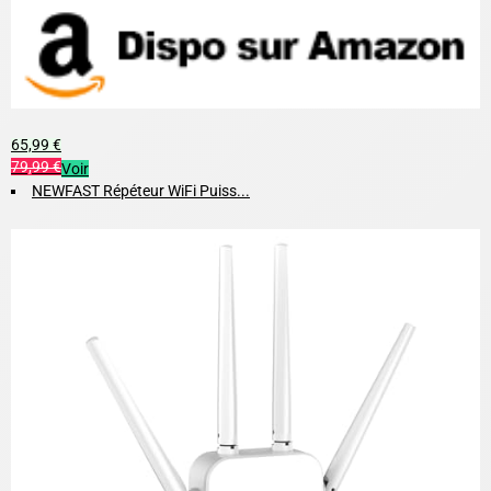
65,99 €
79,99 €
Voir
NEWFAST Répéteur WiFi Puiss...