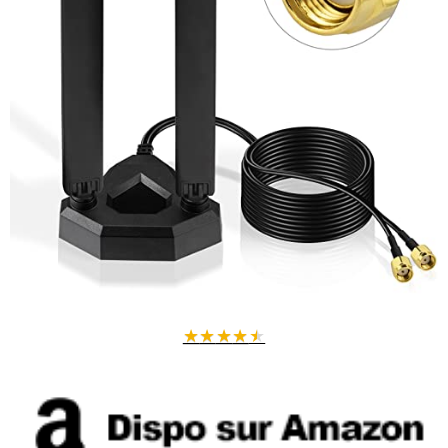
★
★
★
★
★