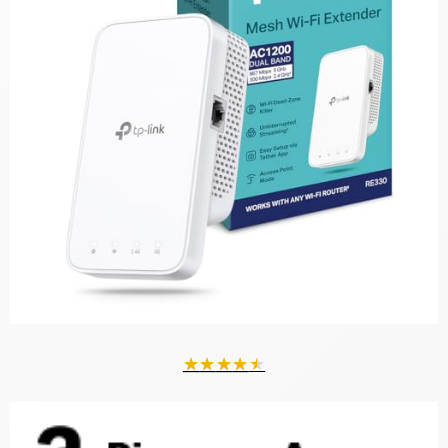
★
★
★
★
★