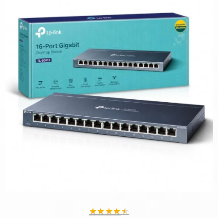
★
★
★
★
★