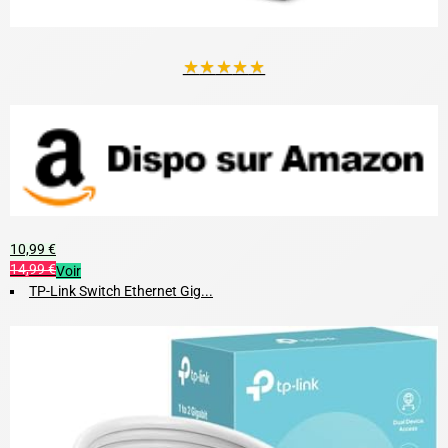
★
★
★
★
★
10,99 €
14,99 €
Voir
TP-Link Switch Ethernet Gig...