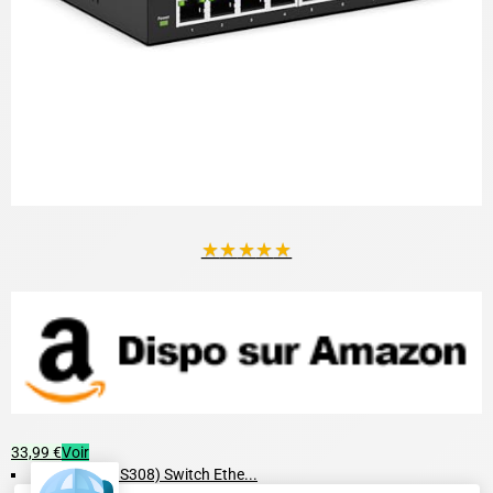
★
★
★
★
★
33,99 €
Voir
NETGEAR (GS308) Switch Ethe...