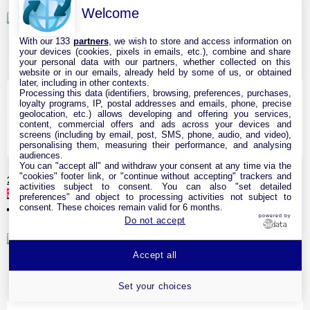
Welcome
With our 133
partners
, we wish to store and access information on
your devices (cookies, pixels in emails, etc.), combine and share
★
★
★
★
★
your personal data with our partners, whether collected on this
website or in our emails, already held by some of us, or obtained
later, including in other contexts.
Processing this data (identifiers, browsing, preferences, purchases,
loyalty programs, IP, postal addresses and emails, phone, precise
geolocation, etc.) allows developing and offering you services,
content, commercial offers and ads across your devices and
screens (including by email, post, SMS, phone, audio, and video),
personalising them, measuring their performance, and analysing
audiences.
You can "accept all" and withdraw your consent at any time via the
"cookies" footer link, or "continue without accepting" trackers and
20,99 €
activities subject to consent. You can also "set detailed
25,99 €
Voir
preferences" and object to processing activities not subject to
consent. These choices remain valid for 6 months.
NETGEAR (GS305E) Switch Eth...
powered by
Do not accept
Accept all
★
★
★
★
★
Set your choices