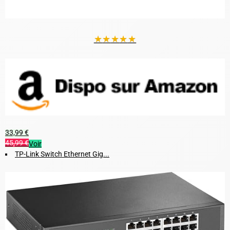
★
★
★
★
★
33,99 €
45,99 €
Voir
TP-Link Switch Ethernet Gig...