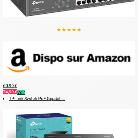
★
★
★
★
★
60,99 €
74,99 €
Voir
TP-Link Switch PoE Gigabit ...