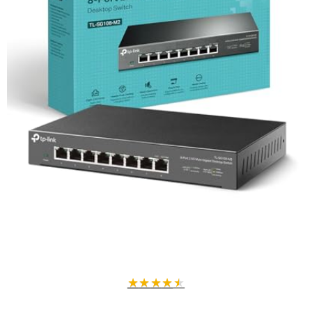
★
★
★
★
★