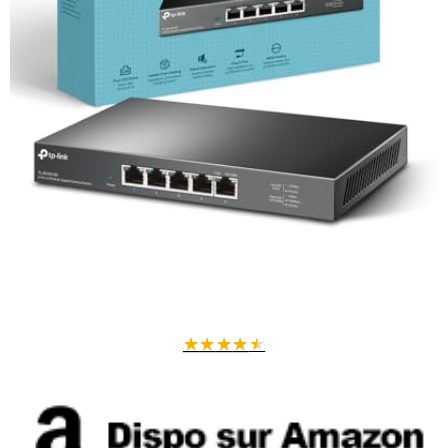
★
★
★
★
★