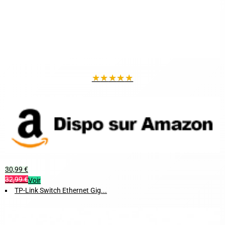
★
★
★
★
★
30,99 €
32,99 €
Voir
TP-Link Switch Ethernet Gig...