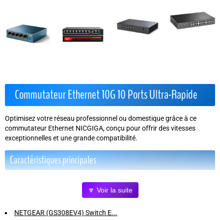
Commutateur Ethernet 10G 10 Ports Ultra-Rapide
Optimisez votre réseau professionnel ou domestique grâce à ce
commutateur Ethernet NICGIGA, conçu pour offrir des vitesses
exceptionnelles et une grande compatibilité.
Caractéristiques principales
10 ports haute vitesse :
8 ports Base-T 2,5 Gb, 2 ports RJ45 10
🔽 Voir la suite
Gb, pour des transferts fluides et rapides.
Compatibilité étendue :
Supporte 10G/5G/2,5G/1G/100Mbps,
NETGEAR (GS308EV4) Switch E...
adapté à tous vos appareils (NAS 10G, routeurs WiFi7, PC gaming,