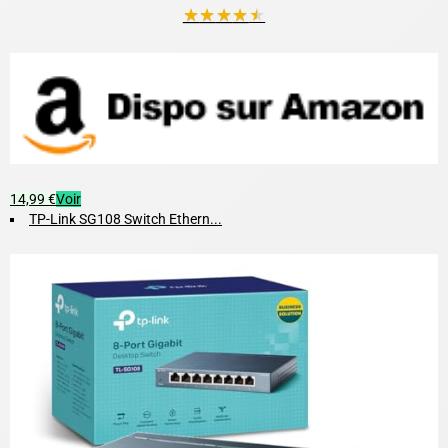
★
★
★
★
★
14,99 €
Voir
TP-Link SG108 Switch Ethern...