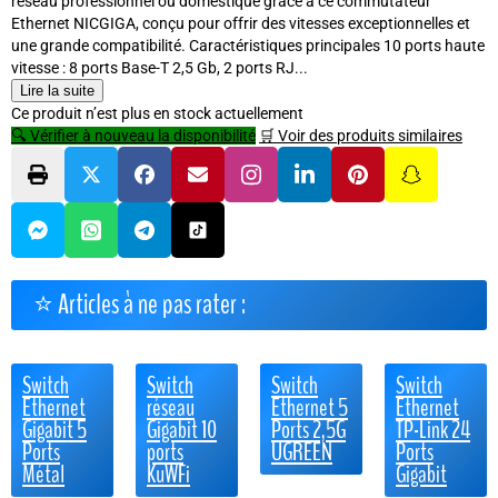
réseau professionnel ou domestique grâce à ce commutateur
Ethernet NICGIGA, conçu pour offrir des vitesses exceptionnelles et
une grande compatibilité. Caractéristiques principales 10 ports haute
vitesse : 8 ports Base-T 2,5 Gb, 2 ports RJ...
Lire la suite
Ce produit n’est plus en stock actuellement
🔍 Vérifier à nouveau la disponibilité
🛒 Voir des produits similaires
⭐ Articles à ne pas rater :
Switch
Switch
Switch
Switch
Ethernet
réseau
Ethernet 5
Ethernet
Gigabit 5
Gigabit 10
Ports 2,5G
TP-Link 24
Ports
ports
UGREEN
Ports
Métal
KuWFi
Gigabit