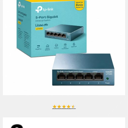
★
★
★
★
★