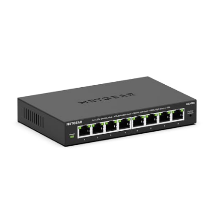
serveurs, vidéo 8K).
Plug and Play :
Installation simple sans configuration logicielle,
avec auto MDI/MDIX pour une connexion facile.
Design flexible :
Compatible avec le montage mural ou
installation sur bureau selon vos besoins.
Performance fiable :
Capacité de commutation jusqu'à 60 Gbit/s,
pour un réseau stable et sans interruption.
Assistance et garantie :
Produit testé rigoureusement, garanti 1
an avec support technique à vie.
Pourquoi choisir ce commutateur NICGIGA ?
Augmentez la vitesse de votre réseau jusqu'à 2,5 fois celle d'un
commutateur Gigabit standard.
Profitez d'une meilleure gestion des
données, idéale pour les applications exigeantes telles que le
streaming vidéo 8K, le jeu en ligne et les transferts volumineux.
Fiabilité et simplicité
sont au cœur de ce produit : aucun souci
d'installation, aucune latence, juste une connectivité optimale au
quotidien.