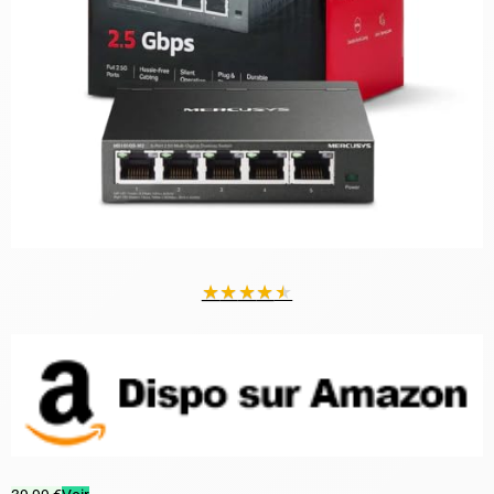
★
★
★
★
★