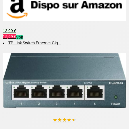
13,99 €
15,99 €
Voir
TP-Link Switch Ethernet Gig...
★
★
★
★
★