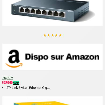
★
★
★
★
★
20,99 €
29,99 €
Voir
TP-Link Switch Ethernet Gig...