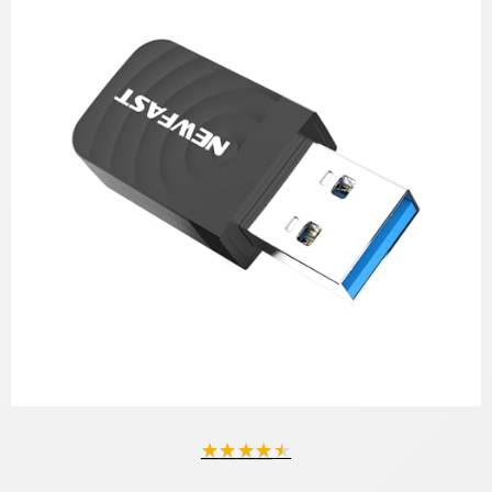
★
★
★
★
★