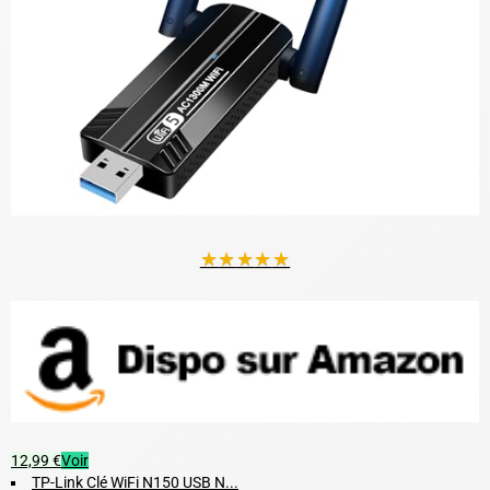
★
★
★
★
★
12,99 €
Voir
TP-Link Clé WiFi N150 USB N...