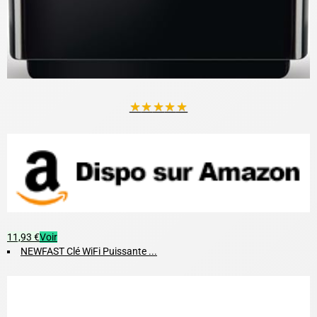
★
★
★
★
★
11,93 €
Voir
NEWFAST Clé WiFi Puissante ...