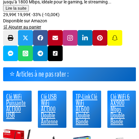
jusqu’à 1800 Mbps, idéale pour le gaming, le streaming...
Lire la suite
29,99€
19,99€
-33%
(-10,00€)
Disponible sur Amazon
🛒 Ajouter au panier
⭐ Articles à ne pas rater :
Clé WiFi
Clé USB
TP-Link Clé
Clé WiFi 6
Puissante
WiFi
WiFi
AX900
AC1300
AC1300
AC600
Mbps
USB
Double
Double
Double
Antenne
Bande
Bande