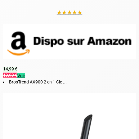
★
★
★
★
★
14,99 €
19,99 €
Voir
BrosTrend AX900 2 en 1 Cle ...