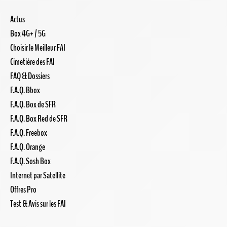
Actus
Box 4G+ / 5G
Choisir le Meilleur FAI
Cimetière des FAI
FAQ & Dossiers
F.A.Q. Bbox
F.A.Q. Box de SFR
F.A.Q. Box Red de SFR
F.A.Q. Freebox
F.A.Q. Orange
F.A.Q. Sosh Box
Internet par Satellite
Offres Pro
Test & Avis sur les FAI