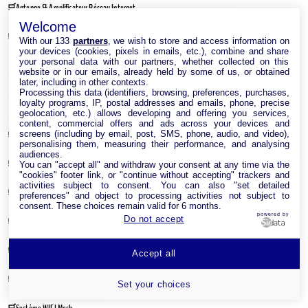
Antenne & Amplificateur Réseau Internet
Welcome
Cable Réseau
With our 133
partners
, we wish to store and access information on
your devices (cookies, pixels in emails, etc.), combine and share
Adaptateur Ethernet USB
your personal data with our partners, whether collected on this
website or in our emails, already held by some of us, or obtained
later, including in other contexts.
Câble RJ45
Processing this data (identifiers, browsing, preferences, purchases,
loyalty programs, IP, postal addresses and emails, phone, precise
Clé USB Wi-Fi
geolocation, etc.) allows developing and offering you services,
content, commercial offers and ads across your devices and
screens (including by email, post, SMS, phone, audio, and video),
Carte réseau
personalising them, measuring their performance, and analysing
audiences.
Module CPL
You can "accept all" and withdraw your consent at any time via the
"cookies" footer link, or "continue without accepting" trackers and
activities subject to consent. You can also "set detailed
Point d’accès Internet Wi-Fi
preferences" and object to processing activities not subject to
consent. These choices remain valid for 6 months.
powered by
Do not accept
Répéteur Wifi
Routeur Internet
Accept all
Switches & Hubs Réseau
Set your choices