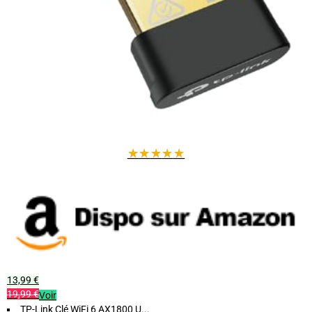
★
★
★
★
★
13,99 €
19,99 €
Voir
TP-Link Clé WiFi 6 AX1800 U...