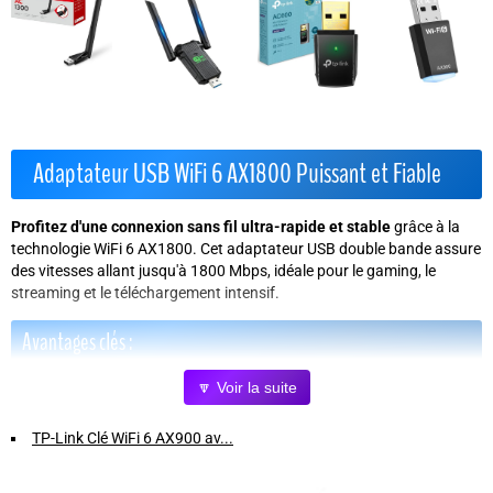
Adaptateur USB WiFi 6 AX1800 Puissant et Fiable
Profitez d'une connexion sans fil ultra-rapide et stable
grâce à la
technologie WiFi 6 AX1800. Cet adaptateur USB double bande assure
des vitesses allant jusqu'à 1800 Mbps, idéale pour le gaming, le
streaming et le téléchargement intensif.
Avantages clés :
🔽 Voir la suite
Vitesse exceptionnelle
: Jusqu'à 574 Mbps sur 2,4 GHz et 1201
Mbps sur 5 GHz pour une expérience sans décalage.
TP-Link Clé WiFi 6 AX900 av...
Installation simplifiée
: Pilote intégré compatible Windows 10 et
11, reconnexion automatique dès la première connexion.
Double mode Soft AP & Station
: Créez un point d'accès WiFi ou