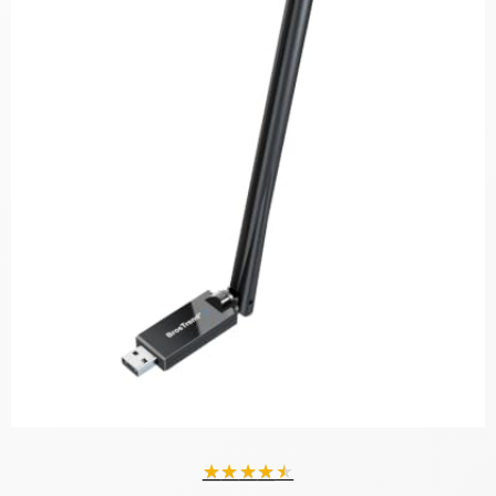
★
★
★
★
★