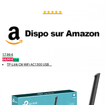
★
★
★
★
★
17,99 €
24,99 €
Voir
TP-Link Clé WiFi AC1300 USB...