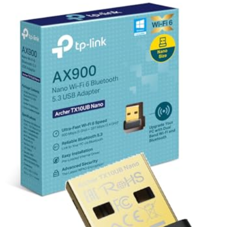
connectez-vous simplement à un réseau existant.
Sécurité renforcée
: Cryptage WPA3 pour protéger vos données
personnelles en ligne.
Compatibilité optimale
: Fonctionne parfaitement avec les PC et
laptops Windows, en raccordant notamment via USB 3.0 pour des
performances maximales.
Design compact et pratique
Dimensions : 15 cm x 10 cm x 2 cm (converti depuis pouces)
Couleur noire élégante, s'intègre discrètement à votre appareil.
Conseils d'utilisation
Utilisez le port USB 3.0 pour garantir la meilleure vitesse et
stabilité.
Pour des performances optimales, associez-le à un routeur WiFi 6.
Note :
Compatible uniquement avec Windows 10 et 11. Non
compatible avec MacOS, Linux, Windows 7, 8, 8.1, XP.