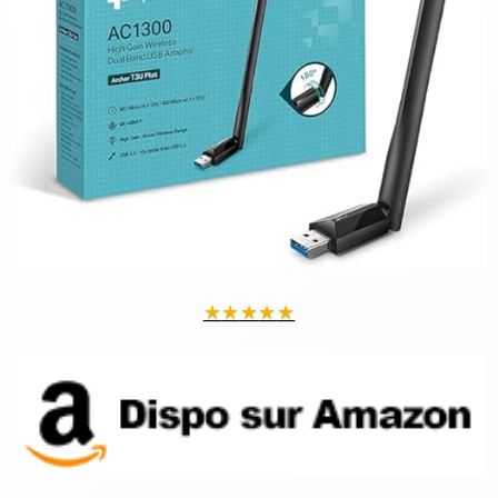
★
★
★
★
★