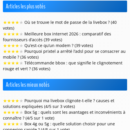
Articles les plus votés
★
★
★
★
★
Où se trouve le mot de passe de la livebox ? (40
votes)
★
★
★
★
★
Meilleure box internet 2026 : comparatif des
fournisseurs d’accès (39 votes)
★
★
★
★
★
Qu’est-ce qu’un modem ? (39 votes)
★
★
★
★
★
Pourquoi prixtel a arrêté l’adsl pour se consacrer au
mobile ? (36 votes)
★
★
★
★
★
Télécommande bbox : que signifie le clignotement
rouge et vert ? (36 votes)
Articles les mieux notés
★
★
★
★
★
Pourquoi ma livebox clignote-t-elle ? causes et
solutions expliquées (4/5 sur 3 votes)
★
★
★
★
★
Box 5g : quels sont les avantages et inconvénients à
connaître ? (4/5 sur 1 vote)
★
★
★
★
★
Box 4g ou 5g : quelle solution choisir pour une
connexion rapide ? (4/5 sur 1 vote)