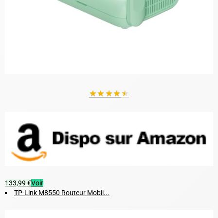
★
★
★
★
★
133,99 €
Voir
TP-Link M8550 Routeur Mobil...