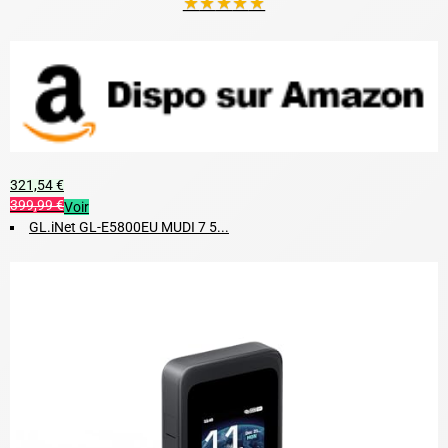
★
★
★
★
★
321,54 €
399,99 €
Voir
GL.iNet GL-E5800EU MUDI 7 5...