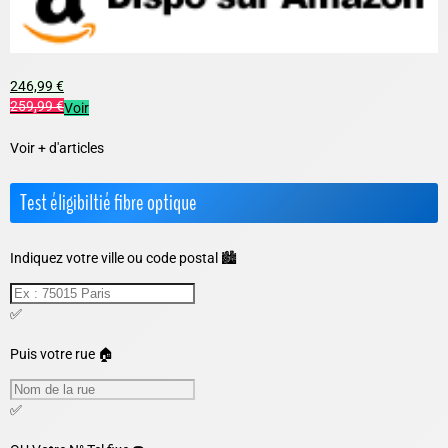
246,99 €
259,99 €
Voir
Voir + d'articles
Test éligibiltié fibre optique
Indiquez votre ville ou code postal 🏙️
✅
Puis votre rue 🏠
✅