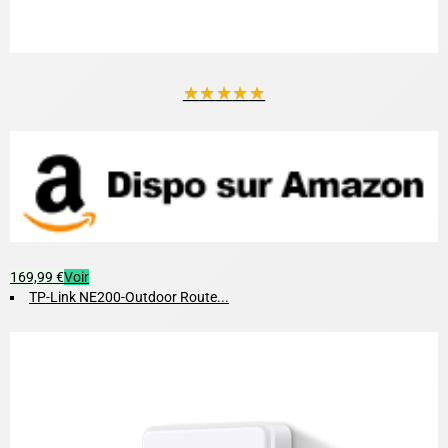
★
★
★
★
★
169,99 €
Voir
TP-Link NE200-Outdoor Route...