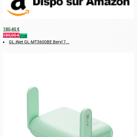
180,40 €
189,90 €
Voir
GL.iNet GL-MT3600BE Beryl 7...