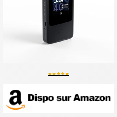
★
★
★
★
★