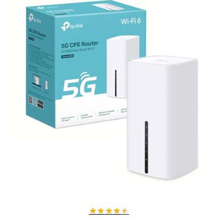
changez de VPN, scannez des QR codes et surveillez la vitesse en
temps réel grâce à l'écran tactile intégré.
Compatibilité internationale :
Livré avec prises US, UK, UE et AU
pour vous accompagner dans tous vos déplacements.
Compact et léger :
Dimensions de 13 x 8,9 x 3,3 cm et poids de
300 g, idéal pour voyager sans encombre.
Pourquoi choisir ce routeur de voyage ?
Le Slate 7 est conçu pour les voyageurs modernes qui ont besoin
d'une connexion fiable et sécurisée en toute circonstance : hôtels,
croisières, avions, ou bureaux mobiles. Sa double bande Wi-Fi 7 et ses
ports Ethernet 2,5 G offrent une flexibilité optimale pour connecter
vos appareils professionnels et personnels.
Fonctionnalités supplémentaires :
Port USB 3.0 pour partager fichiers et imprimantes facilement.
Modes Ethernet, Tethering, Répéteur et Cellulaire pour s'adapter à
toutes les situations.
★
★
★
★
★