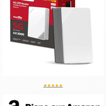
★
★
★
★
★