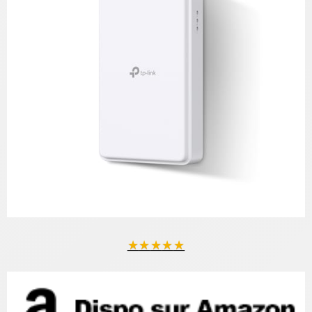
★
★
★
★
★