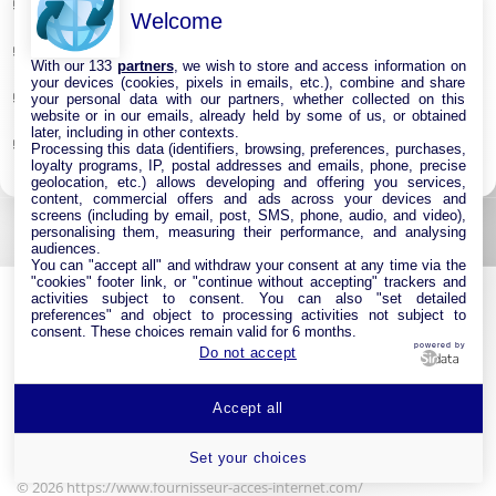
Répéteur Wifi
Welcome
Routeur Internet
With our 133
partners
, we wish to store and access information on
your devices (cookies, pixels in emails, etc.), combine and share
Switches & Hubs Réseau
your personal data with our partners, whether collected on this
website or in our emails, already held by some of us, or obtained
later, including in other contexts.
Système WIFI Mesh
Processing this data (identifiers, browsing, preferences, purchases,
loyalty programs, IP, postal addresses and emails, phone, precise
geolocation, etc.) allows developing and offering you services,
content, commercial offers and ads across your devices and
screens (including by email, post, SMS, phone, audio, and video),
personalising them, measuring their performance, and analysing
audiences.
You can "accept all" and withdraw your consent at any time via the
"cookies" footer link, or "continue without accepting" trackers and
activities subject to consent. You can also "set detailed
preferences" and object to processing activities not subject to
consent. These choices remain valid for 6 months.
powered by
Do not accept
Accept all
Navigation
|
Partenaires
|
Contact
|
Politique de Confidentialité
|
Mentions Légales
|
Paramétrer les cookies
Set your choices
© 2026 https://www.fournisseur-acces-internet.com/