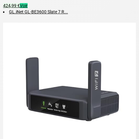
424,99 €
Voir
GL.iNet GL-BE3600 Slate 7 R...