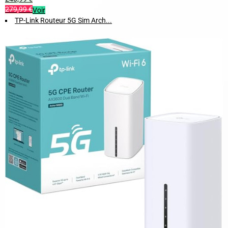
279,99 €
Voir
TP-Link Routeur 5G Sim Arch...