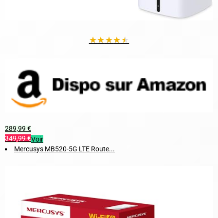
★
★
★
★
★
289,99 €
349,99 €
Voir
Mercusys MB520-5G LTE Route...