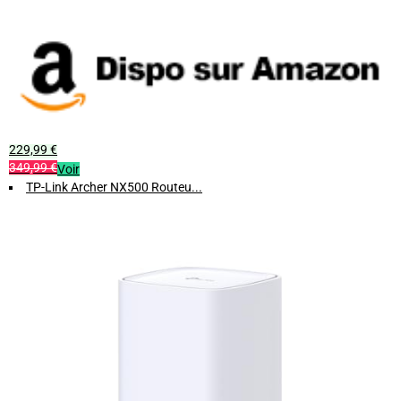
Indicateurs codés par couleur pour un suivi instantané de l'état du
réseau.
Emportez votre réseau partout avec vous
et naviguez en toute
confiance grâce au GL.iNet Slate 7, le routeur Wi-Fi 7 portable qui
combine performance, sécurité et simplicité d'utilisation.
229,99 €
349,99 €
Voir
TP-Link Archer NX500 Routeu...