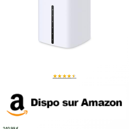
★
★
★
★
★
240,99 €