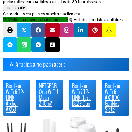
préinstallés, compatibles avec plus de 30 fournisseurs...
Lire la suite
Ce produit n’est plus en stock actuellement
🔍 Vérifier à nouveau la disponibilité
🛒 Voir des produits similaires
⭐ Articles à ne pas rater :
Routeur
NETGEAR
Routeur
Routeur
WiFi 6 TP-
Orbi WiFi 7
WiFi 7 TP-
WiFi 6
LINK
Mesh
LINK Deco
AX1800
Archer
240m²
BE22 Duo
GL.iNet
AX53
Slate