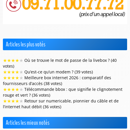
Articles les plus votés
★
★
★
★
★
Où se trouve le mot de passe de la livebox ? (40
votes)
★
★
★
★
★
Qu’est-ce qu’un modem ? (39 votes)
★
★
★
★
★
Meilleure box internet 2026 : comparatif des
fournisseurs d’accès (38 votes)
★
★
★
★
★
Télécommande bbox : que signifie le clignotement
rouge et vert ? (36 votes)
★
★
★
★
★
Retour sur numericable, pionnier du câble et de
l’internet haut débit (36 votes)
Articles les mieux notés