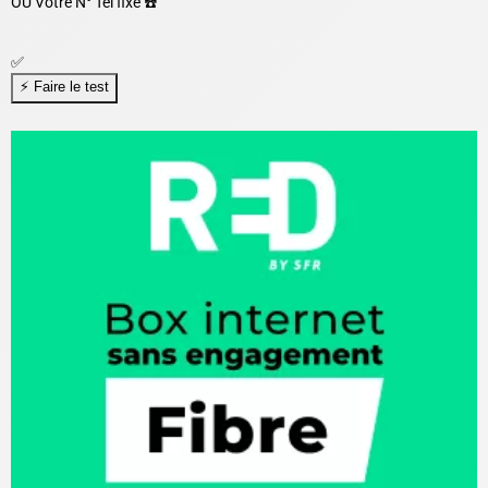
OU
Votre N° Tel fixe ☎️
✅