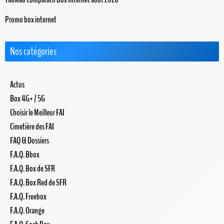
Promo box internet
Nos catégories
Actus
Box 4G+ / 5G
Choisir le Meilleur FAI
Cimetière des FAI
FAQ & Dossiers
F.A.Q. Bbox
F.A.Q. Box de SFR
F.A.Q. Box Red de SFR
F.A.Q. Freebox
F.A.Q. Orange