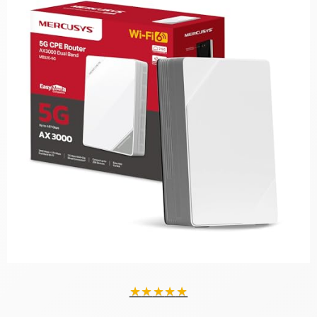
★
★
★
★
★