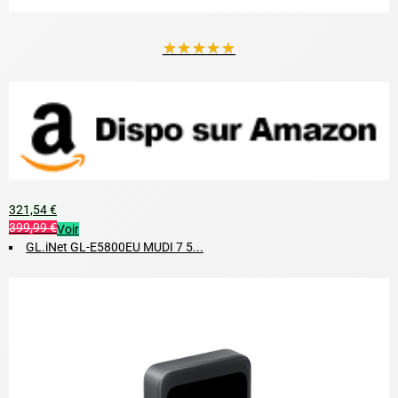
★
★
★
★
★
321,54 €
399,99 €
Voir
GL.iNet GL-E5800EU MUDI 7 5...