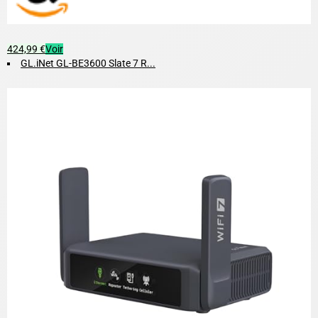
424,99 €
Voir
GL.iNet GL-BE3600 Slate 7 R...