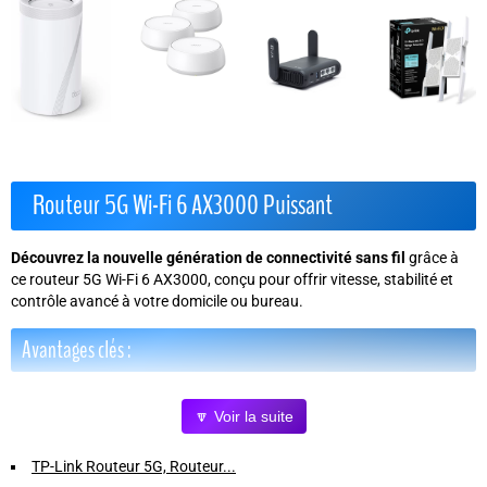
Routeur 5G Wi-Fi 6 AX3000 Puissant
Découvrez la nouvelle génération de connectivité sans fil
grâce à
ce routeur 5G Wi-Fi 6 AX3000, conçu pour offrir vitesse, stabilité et
contrôle avancé à votre domicile ou bureau.
Avantages clés :
Connexion 5G ultra rapide
jusqu'à 3,6 Gbit/s pour un streaming,
🔽 Voir la suite
gaming et télétravail sans interruption.
Wi-Fi 6 AX3000
: triple vitesse et double couverture par rapport au
TP-Link Routeur 5G, Routeur...
Wi-Fi 5, jusqu'à 128 appareils connectés simultanément.