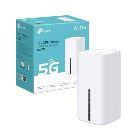
Batterie SuperCharge 7 000 mAh
offrant jusqu'à 10 heures
d'autonomie avec recharge rapide en seulement 2 heures.
Fonction Power Bank
pour recharger vos appareils via charge
inversée.
Contrôle parental facile
: bloquez les sites inappropriés, gérez les
accès et définissez des règles d'utilisation en quelques clics.
Port LAN/WAN
pour une connexion filaire fiable et diagnostic Wi-Fi
visuel pour une gestion simplifiée.
Antenne à gain élevé 9 dBi
pour une meilleure réception et un
signal étendu.
Compatible tous opérateurs
: insérez simplement votre carte SIM
5G, aucune configuration nécessaire.
Garantie 30 mois
pour une tranquillité d'esprit prolongée.
Pourquoi choisir ce routeur 5G ?
Que vous soyez un professionnel, un gamer ou une famille
nombreuse, ce routeur 5G Wi-Fi 6 AX3000 assure une expérience
Internet optimale :
Performances exceptionnelles
pour gérer simultanément
plusieurs appareils sans ralentissement.