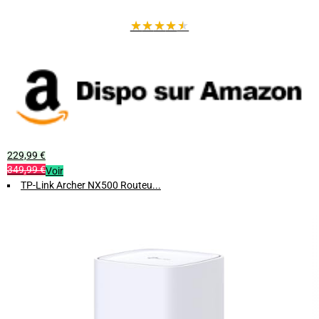
Facilité d'utilisation
grâce à une application intuitive de gestion
réseau.
★
★
★
★
★
Durabilité et autonomie
grâce à sa batterie performante.
Boostez votre connexion Internet dès aujourd'hui et profitez d'un
réseau fiable, rapide et sécurisé !
229,99 €
349,99 €
Voir
TP-Link Archer NX500 Routeu...