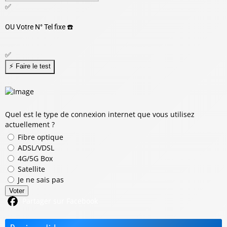
✅
OU
Votre N° Tel fixe ☎️
✅
Quel est le type de connexion internet que vous utilisez
actuellement ?
Fibre optique
ADSL/VDSL
4G/5G Box
Satellite
Je ne sais pas
Voter
Partager sur Facebook