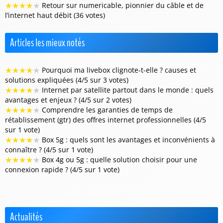
★
★
★
★
★
Retour sur numericable, pionnier du câble et de
l’internet haut débit (36 votes)
Articles les mieux notés
★
★
★
★
★
Pourquoi ma livebox clignote-t-elle ? causes et
solutions expliquées (4/5 sur 3 votes)
★
★
★
★
★
Internet par satellite partout dans le monde : quels
avantages et enjeux ? (4/5 sur 2 votes)
★
★
★
★
★
Comprendre les garanties de temps de
rétablissement (gtr) des offres internet professionnelles (4/5
sur 1 vote)
★
★
★
★
★
Box 5g : quels sont les avantages et inconvénients à
connaître ? (4/5 sur 1 vote)
★
★
★
★
★
Box 4g ou 5g : quelle solution choisir pour une
connexion rapide ? (4/5 sur 1 vote)
Actualités