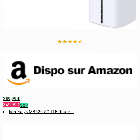
★
★
★
★
★
289,99 €
349,99 €
Voir
Mercusys MB520-5G LTE Route...