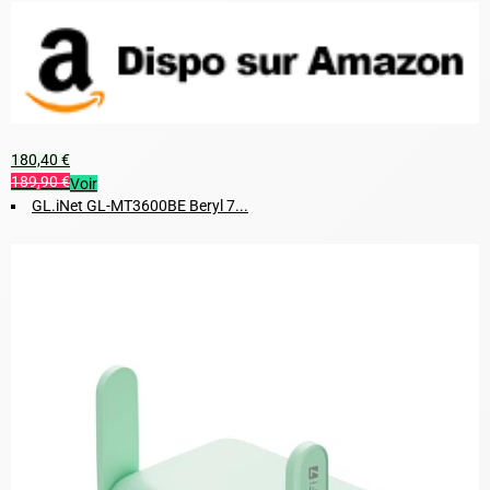
180,40 €
189,90 €
Voir
GL.iNet GL-MT3600BE Beryl 7...