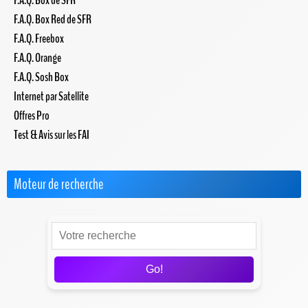
F.A.Q. Box de SFR
F.A.Q. Box Red de SFR
F.A.Q. Freebox
F.A.Q. Orange
F.A.Q. Sosh Box
Internet par Satellite
Offres Pro
Test & Avis sur les FAI
Moteur de recherche
Go!