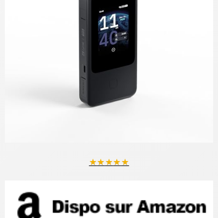
★
★
★
★
★