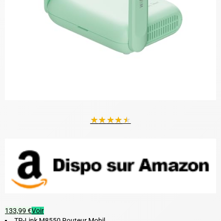
★
★
★
★
★
133,99 €
Voir
TP-Link M8550 Routeur Mobil...