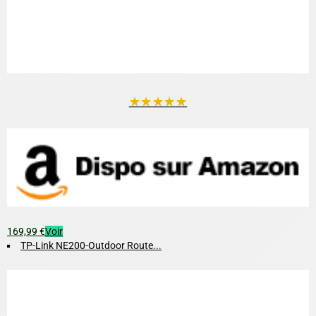
★
★
★
★
★
169,99 €
Voir
TP-Link NE200-Outdoor Route...