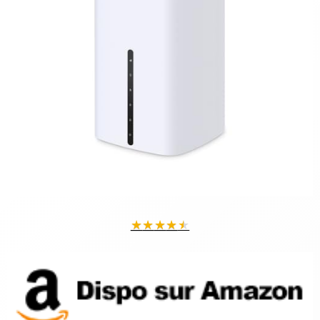
★
★
★
★
★