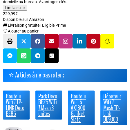
domicile ou bureau. Avantages clés...
Lire la suite
229,99€
Disponible sur Amazon
🚚 Livraison gratuite
|
Eligible Prime
🛒 Ajouter au panier
⭐ Articles à ne pas rater :
Routeur
Pack Deco
Routeur
Répéteur
Wifi 7 TP-
BE25 WiFi
WiFi 6
WiFi 7
LINK Deco
7 Mesh 3
AX1800
Mesh TP-
BE85
unités
GL.iNet
Link
Slate
BE9300