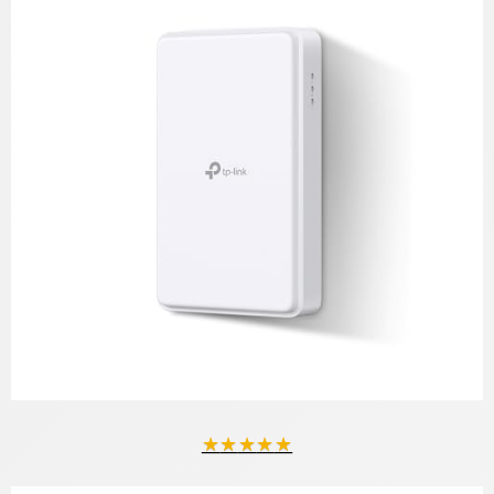
★
★
★
★
★