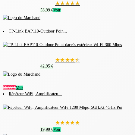
★
★
★
★
★
53,99 €
Voir
TP-Link EAP110-Outdoor Poin...
★
★
★
★
★
42,95 €
59,99 €
Voir
Répéteur WiFi, Amplificateu...
★
★
★
★
★
19,99 €
Voir