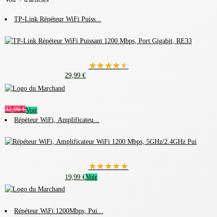
TP-Link Répéteur WiFi Puiss...
★
★
★
★
★
29,99 €
32,99 €
Voir
Répéteur WiFi, Amplificateu...
★
★
★
★
★
19,99 €
Voir
Répéteur WiFi 1200Mbps, Pui...