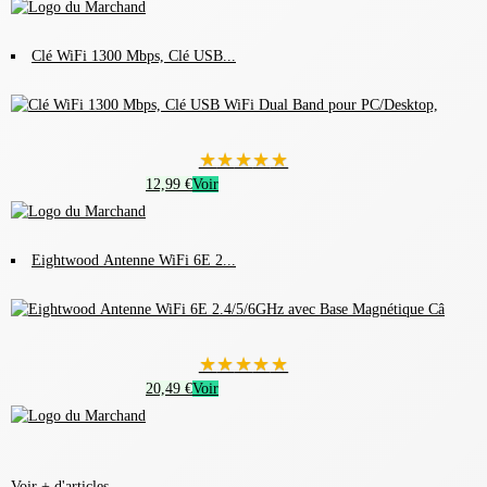
Clé WiFi 1300 Mbps, Clé USB...
★
★
★
★
★
12,99 €
Voir
Eightwood Antenne WiFi 6E 2...
★
★
★
★
★
20,49 €
Voir
Voir + d'articles