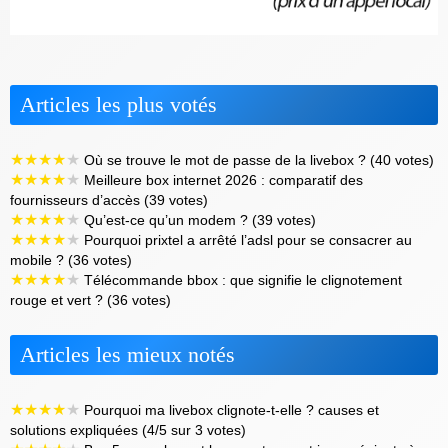
Articles les plus votés
★
★
★
★
★
Où se trouve le mot de passe de la livebox ? (40 votes)
★
★
★
★
★
Meilleure box internet 2026 : comparatif des
fournisseurs d’accès (39 votes)
★
★
★
★
★
Qu’est-ce qu’un modem ? (39 votes)
★
★
★
★
★
Pourquoi prixtel a arrêté l’adsl pour se consacrer au
mobile ? (36 votes)
★
★
★
★
★
Télécommande bbox : que signifie le clignotement
rouge et vert ? (36 votes)
Articles les mieux notés
★
★
★
★
★
Pourquoi ma livebox clignote-t-elle ? causes et
solutions expliquées (4/5 sur 3 votes)