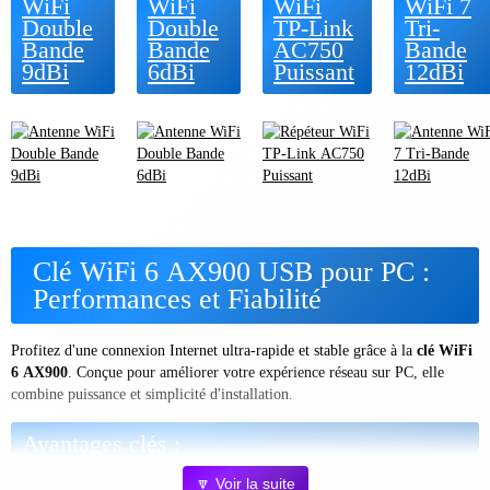
WiFi
WiFi
WiFi
WiFi 7
Double
Double
TP-Link
Tri-
Bande
Bande
AC750
Bande
9dBi
6dBi
Puissant
12dBi
Clé WiFi 6 AX900 USB pour PC :
Performances et Fiabilité
Profitez d'une connexion Internet ultra-rapide et stable grâce à la
clé WiFi
6 AX900
. Conçue pour améliorer votre expérience réseau sur PC, elle
combine puissance et simplicité d'installation.
Avantages clés :
🔽 Voir la suite