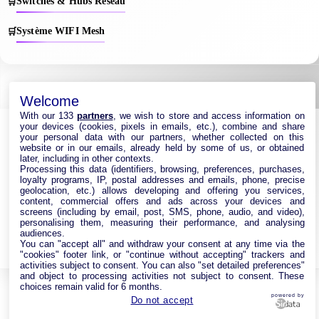
Switches & Hubs Réseau
Système WIFI Mesh
Welcome
With our 133
partners
, we wish to store and access information on
your devices (cookies, pixels in emails, etc.), combine and share
your personal data with our partners, whether collected on this
website or in our emails, already held by some of us, or obtained
later, including in other contexts.
Processing this data (identifiers, browsing, preferences, purchases,
loyalty programs, IP, postal addresses and emails, phone, precise
geolocation, etc.) allows developing and offering you services,
content, commercial offers and ads across your devices and
Navigation
|
Partenaires
|
Contact
|
Politique de Confidentialité
|
screens (including by email, post, SMS, phone, audio, and video),
personalising them, measuring their performance, and analysing
Mentions Légales
|
Paramétrer les cookies
audiences.
You can "accept all" and withdraw your consent at any time via the
© 2026 https://www.fournisseur-acces-internet.com/
"cookies" footer link, or "continue without accepting" trackers and
activities subject to consent. You can also "set detailed preferences"
and object to processing activities not subject to consent. These
choices remain valid for 6 months.
powered by
Do not accept