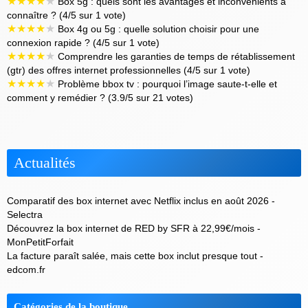
★
★
★
★
★
Box 5g : quels sont les avantages et inconvénients à
connaître ? (4/5 sur 1 vote)
★
★
★
★
★
Box 4g ou 5g : quelle solution choisir pour une
connexion rapide ? (4/5 sur 1 vote)
★
★
★
★
★
Comprendre les garanties de temps de rétablissement
(gtr) des offres internet professionnelles (4/5 sur 1 vote)
★
★
★
★
★
Problème bbox tv : pourquoi l’image saute-t-elle et
comment y remédier ? (3.9/5 sur 21 votes)
Actualités
Comparatif des box internet avec Netflix inclus en août 2026 -
Selectra
Découvrez la box internet de RED by SFR à 22,99€/mois -
MonPetitForfait
La facture paraît salée, mais cette box inclut presque tout -
edcom.fr
Catégories de la boutique