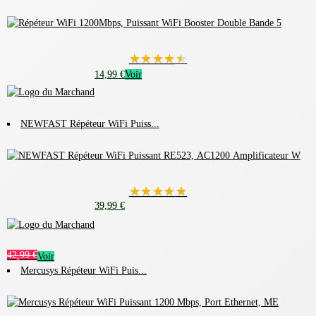
★
★
★
★
★
14,99 €
Voir
NEWFAST Répéteur WiFi Puiss...
★
★
★
★
★
39,99 €
42,99 €
Voir
Mercusys Répéteur WiFi Puis...