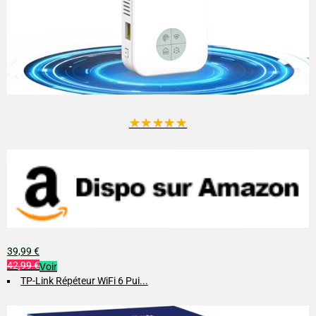
★
★
★
★
★
39,99 €
42,99 €
Voir
TP-Link Répéteur WiFi 6 Pui...