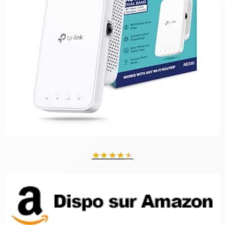
★
★
★
★
★