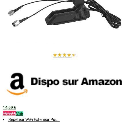
★
★
★
★
★
14,59 €
16,99 €
Voir
Repeteur WiFi Exterieur Pui...