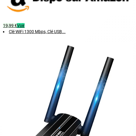
19,99 €
Voir
Clé WiFi 1300 Mbps, Clé USB...