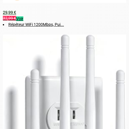
29,99 €
32,99 €
Voir
Répéteur WiFi 1200Mbps, Pui...