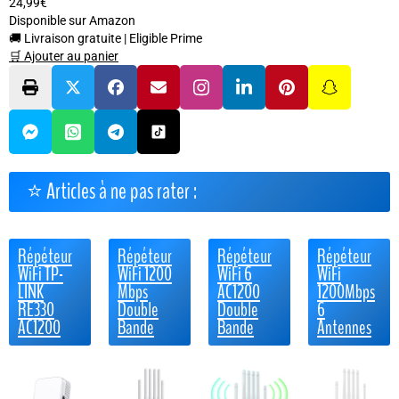
24,99€
Disponible sur Amazon
🚚 Livraison gratuite
|
Eligible Prime
🛒 Ajouter au panier
⭐ Articles à ne pas rater :
Répéteur
Répéteur
Répéteur
Répéteur
WiFi TP-
WiFi 1200
WiFi 6
WiFi
LINK
Mbps
AC1200
1200Mbps
RE330
Double
Double
6
AC1200
Bande
Bande
Antennes