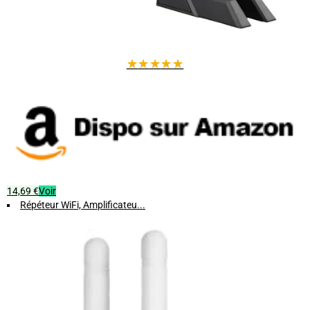
★
★
★
★
★
14,69 €
Voir
Répéteur WiFi, Amplificateu...