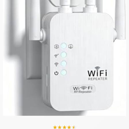
★
★
★
★
★