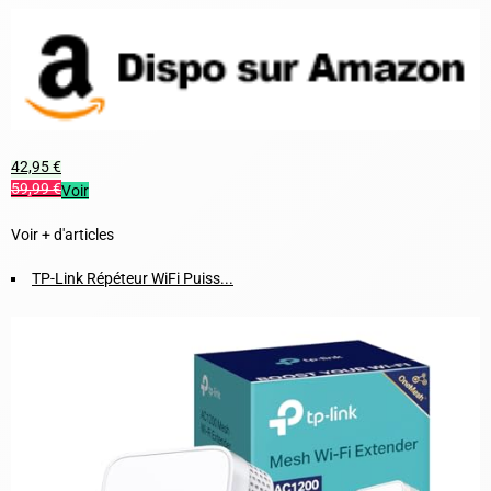
42,95 €
59,99 €
Voir
Voir + d'articles
TP-Link Répéteur WiFi Puiss...