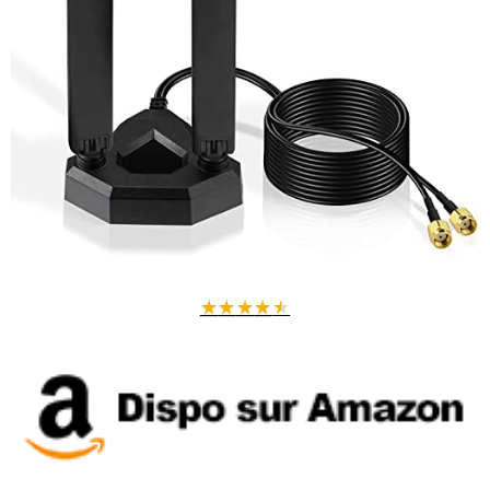
★
★
★
★
★