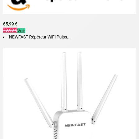
65,99 €
79,99 €
Voir
NEWFAST Répéteur WiFi Puiss...