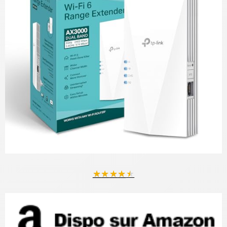
★
★
★
★
★