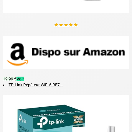
★
★
★
★
★
19,99 €
Voir
TP-Link Répéteur WiFi 6 RE7...