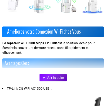
Améliorez votre Connexion Wi-Fi chez Vous
Le répéteur Wi-Fi 300 Mbps TP-Link
est la solution idéale pour
étendre la couverture de votre réseau sans fil rapidement et
efficacement.
Avantages Clés :
Vitesse optimale :
jusqu'à 300 Mbps pour un streaming fluide et
🔽 Voir la suite
des téléchargements rapides.
Installation simplifiée :
Plug & Play avec une prise de courant
TP-Link Clé WiFi AC1300 USB...
intégrée, sans encombrer vos prises murales.
Compatibilité universelle :
fonctionne avec tous les routeurs Wi-
Fi, quel que soit le fournisseur d'accès.
Port Ethernet intégré :
connectez facilement vos appareils filaires