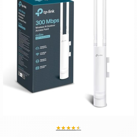
★
★
★
★
★