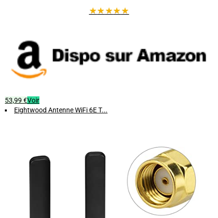
★
★
★
★
★
53,99 €
Voir
Eightwood Antenne WiFi 6E T...