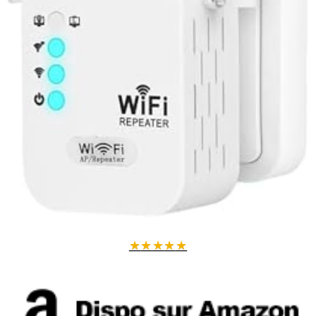
★
★
★
★
★