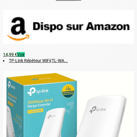
14,99 €
Voir
TP-Link Répéteur WiFi(TL-WA...