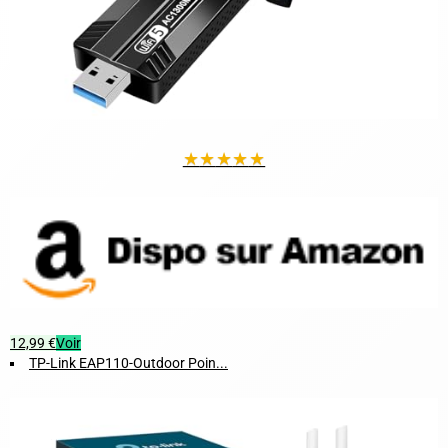
★
★
★
★
★
12,99 €
Voir
TP-Link EAP110-Outdoor Poin...