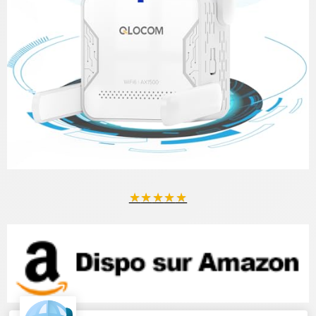
★
★
★
★
★