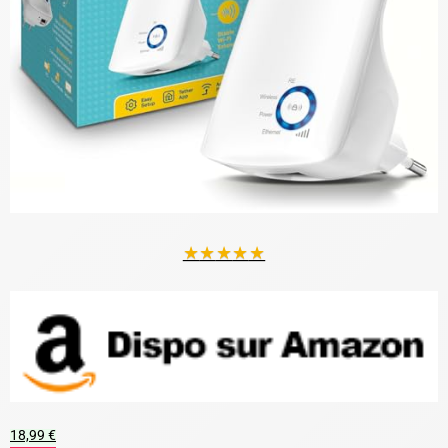
★
★
★
★
★
18,99 €