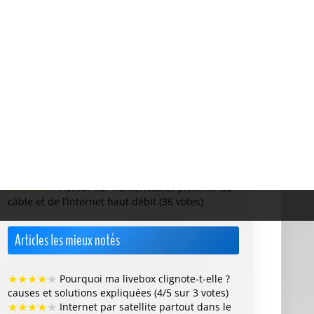
Articles les plus votés
★
★
★
★
★
Où se trouve le mot de passe de la
livebox ? (40 votes)
★
★
★
★
★
Meilleure box internet 2026 :
comparatif des fournisseurs d’accès (39 votes)
★
★
★
★
★
Qu’est-ce qu’un modem ? (39 votes)
★
★
★
★
★
Télécommande bbox : que signifie le
clignotement rouge et vert ? (36 votes)
★
★
★
★
★
Retour sur numericable, pionnier du
câble et de l’internet haut débit (36 votes)
Articles les mieux notés
★
★
★
★
★
Pourquoi ma livebox clignote-t-elle ?
causes et solutions expliquées (4/5 sur 3 votes)
★
★
★
★
★
Internet par satellite partout dans le