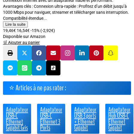
connexion internet avec un adaptateur fiable et performant.
Avantages clés : Connexion ultra-rapide : Profitez d’un débit jusqu’à
1000 Mbps pour naviguer, streamer et télécharger sans interruption.
Compatibilité étendue...
Lire la suite
19,46€
16,54€
-15%
(-2,92€)
Disponible sur Amazon
🛒 Ajouter au panier
⭐ Articles à ne pas rater :
Adaptateur
Adaptateur
Adaptateur
Adaptateur
USB-C
USB-C
USB 3 ports
Hub USB-C
Ethernet
Ethernet 3
+ Ethernet
Ethernet
Gigabit Gris
Ports
Gigabit
Gigabit