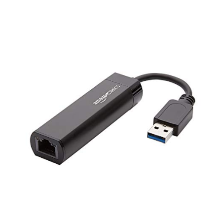
Plug & Play :
Installation simple et rapide sur la plupart des
systèmes (drivers nécessaires uniquement pour Windows 7/XP/Vista
et Linux).
Compact et robuste :
Boîtier en aluminium pour une meilleure
dissipation thermique, léger (60 g) et facile à transporter.
Indicateur LED :
LED verte allumée lorsque branché, LED jaune
clignotante pour signaler le fonctionnement actif.
Spécifications techniques :
Dimensions : 7 cm (L) x 2,4 cm (l) x 1,6 cm (H)
Poids : 60 grammes
Couleur : Noir élégant
Interface : USB 3.0 vers RJ45 Ethernet Gigabit
Pourquoi choisir cet adaptateur ?
Si votre appareil ne dispose pas de port Ethernet ou si celui-ci est
défaillant, cet adaptateur vous offre une solution fiable pour une
connexion filaire stable et performante. Idéal pour le télétravail, le
gaming ou le streaming haute qualité.