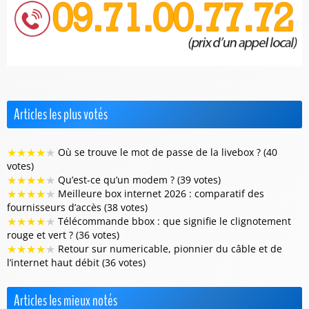
Articles les plus votés
★
★
★
★
★
Où se trouve le mot de passe de la livebox ? (40
votes)
★
★
★
★
★
Qu’est-ce qu’un modem ? (39 votes)
★
★
★
★
★
Meilleure box internet 2026 : comparatif des
fournisseurs d’accès (38 votes)
★
★
★
★
★
Télécommande bbox : que signifie le clignotement
rouge et vert ? (36 votes)
★
★
★
★
★
Retour sur numericable, pionnier du câble et de
l’internet haut débit (36 votes)
Articles les mieux notés