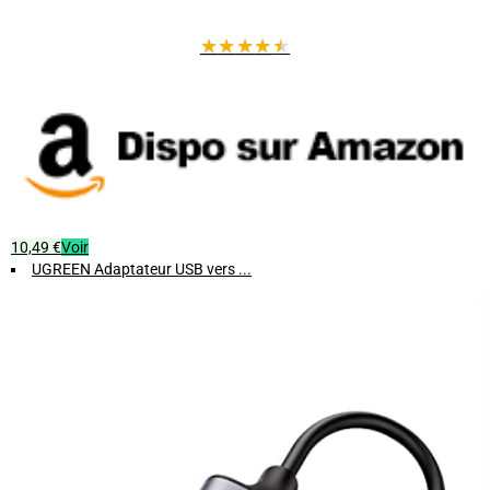
Emportez-le partout :
Son format compact et son poids plume le
★
★
★
★
★
rendent indispensable pour vos déplacements professionnels et
voyages.
10,49 €
Voir
UGREEN Adaptateur USB vers ...