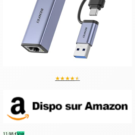
★
★
★
★
★
11,98 €
Voir