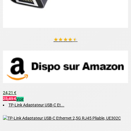
★
★
★
★
★
24,21 €
25,49 €
Voir
TP-Link Adaptateur USB-C Et...