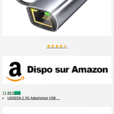
★
★
★
★
★
11,99 €
Voir
UGREEN 2.5G Adaptateur USB ...