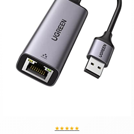
★
★
★
★
★