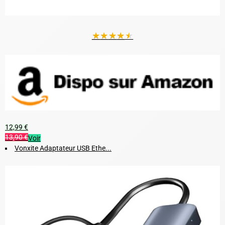
★
★
★
★
★
12,99 €
13,90 €
Voir
Vonxite Adaptateur USB Ethe...