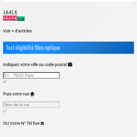
14,41 €
15,17 €
Voir
Voir + d'articles
Test éligibiltié fibre optique
Indiquez votre ville ou code postal 🏙️
✅
Puis votre rue 🏠
✅
OU
Votre N° Tel fixe ☎️