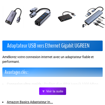
Adaptateur USB vers Ethernet Gigabit UGREEN
Améliorez votre connexion internet avec un adaptateur fiable et
performant.
Avantages clés :
Connexion ultra-rapide :
Profitez d'un débit jusqu'à 1000 Mbps
pour naviguer, streamer et télécharger sans interruption.
🔽 Voir la suite
Compatibilité étendue :
Fonctionne parfaitement avec Windows
11/10/8.1/8, MacOS 10.9+, Android, Switch et TV Box (Mi Box
Amazon Basics Adaptateur In...
S/3/4).