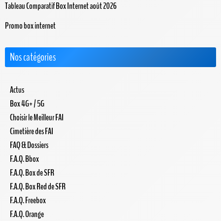
Tableau Comparatif Box Internet août 2026
Promo box internet
Nos catégories
Actus
Box 4G+ / 5G
Choisir le Meilleur FAI
Cimetière des FAI
FAQ & Dossiers
F.A.Q. Bbox
F.A.Q. Box de SFR
F.A.Q. Box Red de SFR
F.A.Q. Freebox
F.A.Q. Orange