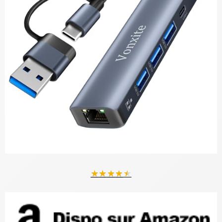
★
★
★
★
★