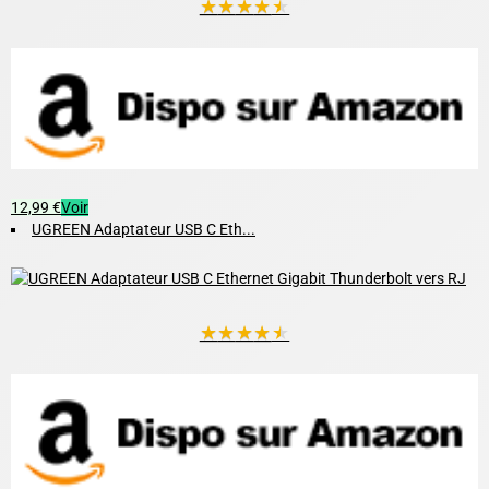
★
★
★
★
★
12,99 €
Voir
UGREEN Adaptateur USB C Eth...
★
★
★
★
★