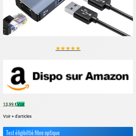
★
★
★
★
★
13,99 €
Voir
Voir + d'articles
Test éligibiltié fibre optique