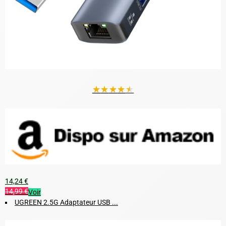
★
★
★
★
★
14,24 €
14,99 €
Voir
UGREEN 2.5G Adaptateur USB ...