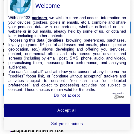
Welcome
With our 133
partners
, we wish to store and access information on
your devices (cookies, pixels in emails, etc.), combine and share
Actualités
your personal data with our partners, whether collected on this
website or in our emails, already held by some of us, or obtained
later, including in other contexts.
Processing this data (identifiers, browsing, preferences, purchases,
Cette Bbox permet de s’offrir une PS5 Slim à presque moitié
loyalty programs, IP, postal addresses and emails, phone, precise
geolocation, etc.) allows developing and offering you services,
prix - edcom.fr
content, commercial offers and ads across your devices and
Vous n’avez pas besoin de 8 Gb/s et du Wi-Fi 7 ? Cette box fibre
screens (including by email, post, SMS, phone, audio, and video),
à 22,99€ pourrait vous suffire - Ariase
personalising them, measuring their performance, and analysing
audiences.
Freebox Pop S : 5 Gb/s et Wi-Fi 7 pour moins de 25 €, où est le
You can "accept all" and withdraw your consent at any time via the
piège ? - DegroupTest
"cookies" footer link, or "continue without accepting" trackers and
activities subject to consent. You can also "set detailed
preferences" and object to processing activities not subject to
Catégories de la boutique
consent. These choices remain valid for 6 months.
powered by
Do not accept
Antenne & Amplificateur Réseau Internet
Accept all
Cable Réseau
Set your choices
Adaptateur Ethernet USB