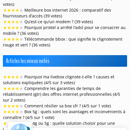
votes)
★
★
★
★
★
Meilleure box internet 2026 : comparatif des
fournisseurs d’accès (39 votes)
★
★
★
★
★
Qu’est-ce qu’un modem ? (39 votes)
★
★
★
★
★
Pourquoi prixtel a arrêté l’adsl pour se consacrer au
mobile ? (36 votes)
★
★
★
★
★
Télécommande bbox : que signifie le clignotement
rouge et vert ? (36 votes)
Articles les mieux notés
★
★
★
★
★
Pourquoi ma livebox clignote-t-elle ? causes et
solutions expliquées (4/5 sur 3 votes)
★
★
★
★
★
Comprendre les garanties de temps de
rétablissement (gtr) des offres internet professionnelles (4/5
sur 2 votes)
★
★
★
★
★
Comment résilier sa box sfr ? (4/5 sur 1 vote)
★
★
★
★
★
Box 5g : quels sont les avantages et inconvénients à
connaître ? (4/5 sur 1 vote)
★
★
★
★
★
Box 4g ou 5g : quelle solution choisir pour une
connexion rapide ? (4/5 sur 1 vote)