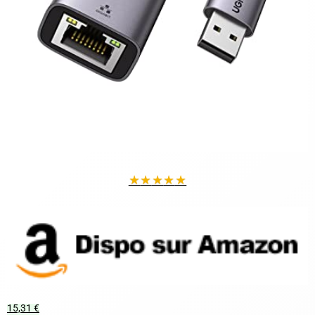
★
★
★
★
★
15,31 €