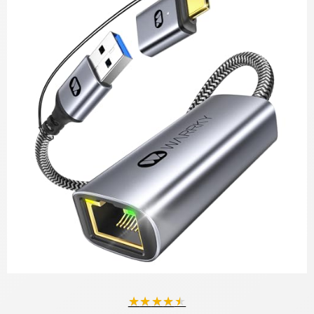
★
★
★
★
★