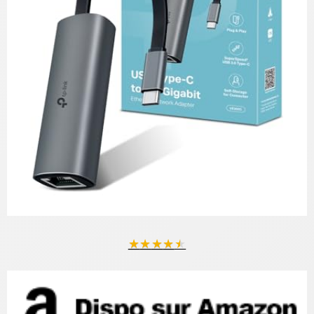
★
★
★
★
★