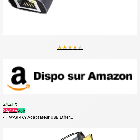
★
★
★
★
★
24,21 €
25,49 €
Voir
WARRKY Adaptateur USB Ether...