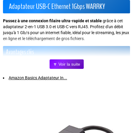
Adaptateur USB-C Ethernet 1Gbps WARRKY
Passez à une connexion filaire ultra-rapide et stable
grâce à cet
adaptateur 2-en-1 USB 3.0 et USB-C vers RJ45. Profitez d'un débit
jusqu'à 1 Gb/s pour un internet fiable, idéal pour le streaming, les jeux
en ligne et le téléchargement de gros fichiers.
Avantages clés
🔽 Voir la suite
Compatibilité étendue
: fonctionne avec MacBook Pro, iPad Pro,
iPhone 15, Surface, XPS, Windows, Linux, Nintendo Switch, Steam
Amazon Basics Adaptateur In...
Deck et Mi Box.
Plug-and-play
: aucun pilote requis sous Windows 10/11, MacOS,
Chrome OS et Linux pour une installation simplifiée.
Double port USB
(USB-A et USB-C) pour s'adapter à tous vos
périphériques USB modernes.
Connexion fiable jusqu'à 1 Gbps
avec support des débits
10/100/1000 Mbps (à utiliser avec un câble Ethernet CAT6 ou
supérieur).
Compact et élégant
: design argenté sophistiqué, facile à
transporter et à intégrer à votre station de travail.