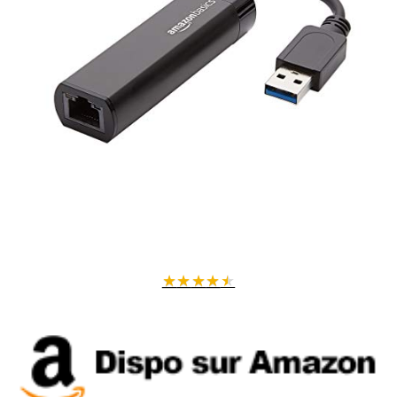
Pourquoi choisir cet adaptateur ?
Fini les ralentissements dus au WiFi instable.
Cet adaptateur Ethernet
USB vous garantit une connexion filaire ultra performante pour une
expérience internet sans interruption. Que ce soit pour le télétravail,
les jeux en ligne ou le streaming HD, vous bénéficiez d'une stabilité et
d'une rapidité optimales.
Assistance & qualité WARRKY
WARRKY s'engage à vous fournir un produit de qualité supérieure à
prix raisonnable, accompagné d'un support client réactif sous 18
heures. Un achat sûr pour améliorer votre réseau facilement et
★
★
★
★
★
rapidement.