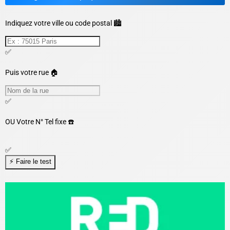
Indiquez votre ville ou code postal 🏙️
✅
Puis votre rue 🏠
✅
OU
Votre N° Tel fixe ☎️
✅