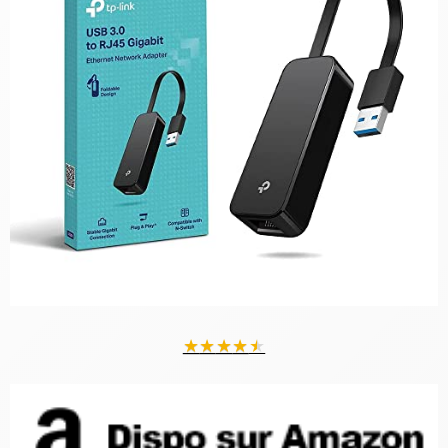
★
★
★
★
★