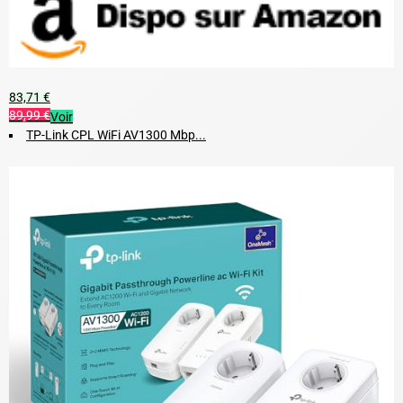
83,71 €
89,99 €
Voir
TP-Link CPL WiFi AV1300 Mbp...