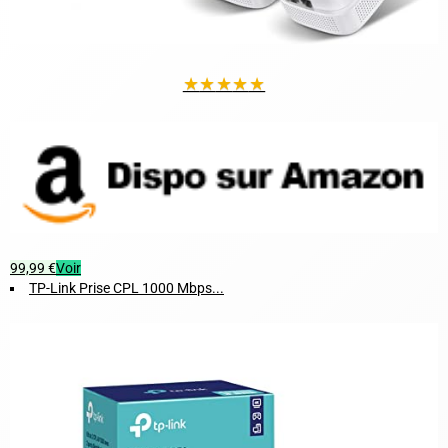
★
★
★
★
★
99,99 €
Voir
TP-Link Prise CPL 1000 Mbps...