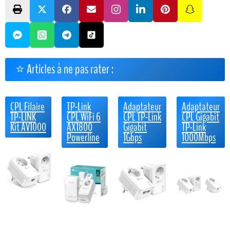
⭐ Articles à ne pas rater :
CPL Filaire
TP-Link
Adaptateur
Adaptateur
TP-LINK
CPL WiFi 6
CPL TP-Link
CPL Gigabit
Kit AV1000
AX1800
Gigabit
TP-Link
Powerline
1Gbps
1000Mbps