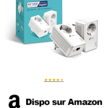
Sécurité avancée pour vos données
Cryptage AES 128 bits :
protège votre réseau contre les
intrusions.
Bouton Connect & Secure :
activez facilement une connexion
sécurisée entre vos adaptateurs.
Économie d'énergie automatique
Réduction de la consommation jusqu'à 85 %
grâce au mode
économie d'énergie intelligent.
Couleur :
blanc |
Poids :
700 grammes environ |
Contenu :
3
adaptateurs CPL
★
★
★
★
★