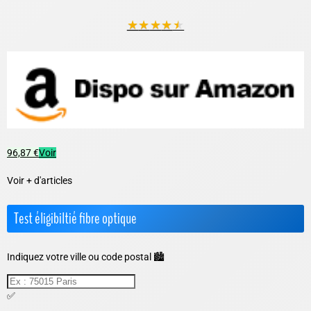
★
★
★
★
★
96,87 €
Voir
Voir + d'articles
Test éligibiltié fibre optique
Indiquez votre ville ou code postal 🏙️
✅