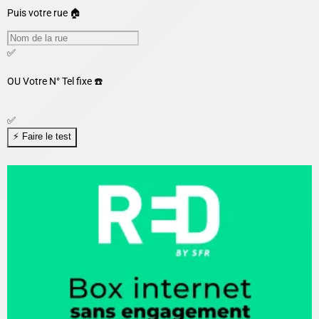
Puis votre rue 🏠
✅
OU
Votre N° Tel fixe ☎️
✅