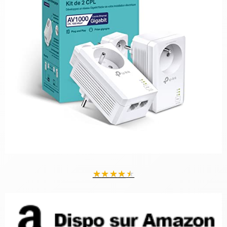
★
★
★
★
★