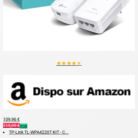
★
★
★
★
★
109,96 €
119,99 €
Voir
TP-Link TL-WPA4220T KIT - C...