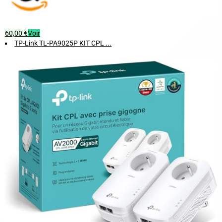
60,00 €
Voir
TP-Link TL-PA9025P KIT CPL ...