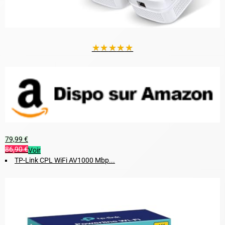
★
★
★
★
★
79,99 €
86,90 €
Voir
TP-Link CPL WiFi AV1000 Mbp...