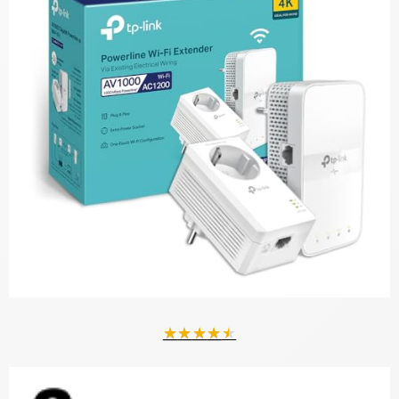
★
★
★
★
★