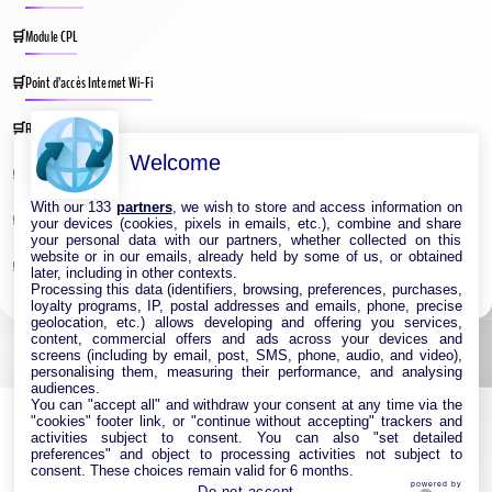
Module CPL
Point d’accès Internet Wi-Fi
Répéteur Wifi
Welcome
Routeur Internet
With our 133
partners
, we wish to store and access information on
Switches & Hubs Réseau
your devices (cookies, pixels in emails, etc.), combine and share
your personal data with our partners, whether collected on this
website or in our emails, already held by some of us, or obtained
Système WIFI Mesh
later, including in other contexts.
Processing this data (identifiers, browsing, preferences, purchases,
loyalty programs, IP, postal addresses and emails, phone, precise
geolocation, etc.) allows developing and offering you services,
content, commercial offers and ads across your devices and
screens (including by email, post, SMS, phone, audio, and video),
personalising them, measuring their performance, and analysing
audiences.
You can "accept all" and withdraw your consent at any time via the
"cookies" footer link, or "continue without accepting" trackers and
activities subject to consent. You can also "set detailed
preferences" and object to processing activities not subject to
consent. These choices remain valid for 6 months.
powered by
Do not accept