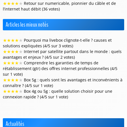
★
★
★
★
★
Retour sur numericable, pionnier du câble et de
l’internet haut débit (36 votes)
Articles les mieux notés
★
★
★
★
★
Pourquoi ma livebox clignote-t-elle ? causes et
solutions expliquées (4/5 sur 3 votes)
★
★
★
★
★
Internet par satellite partout dans le monde : quels
avantages et enjeux ? (4/5 sur 2 votes)
★
★
★
★
★
Comprendre les garanties de temps de
rétablissement (gtr) des offres internet professionnelles (4/5
sur 1 vote)
★
★
★
★
★
Box 5g : quels sont les avantages et inconvénients à
connaître ? (4/5 sur 1 vote)
★
★
★
★
★
Box 4g ou 5g : quelle solution choisir pour une
connexion rapide ? (4/5 sur 1 vote)
Actualités