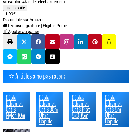
streaming 4K et le téléchargement...
Lire la suite
11,99€
Disponible sur Amazon
🚚 Livraison gratuite
|
Eligible Prime
🛒 Ajouter au panier
⭐ Articles à ne pas rater :
Câble
Câble
Câbles
Câble
Ethernet
Ethernet
Ethernet
Ethernet
Cat 8
Cat 8 30m
Cat8 Plat
Cat8 5m
Nylon 10m
Ultra-
5x0,75m
Ultra-
Rapide
Rapide