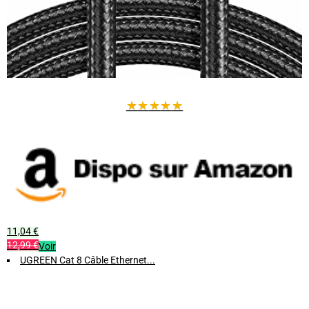
★
★
★
★
★
11,04 €
12,99 €
Voir
UGREEN Cat 8 Câble Ethernet...