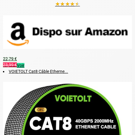
★
★
★
★
★
22,79 €
23,99 €
Voir
VOIETOLT Cat8 Câble Etherne...