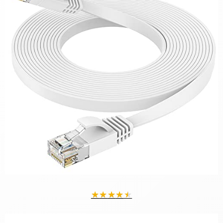
★
★
★
★
★