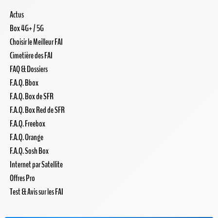
Actus
Box 4G+ / 5G
Choisir le Meilleur FAI
Cimetière des FAI
FAQ & Dossiers
F.A.Q. Bbox
F.A.Q. Box de SFR
F.A.Q. Box Red de SFR
F.A.Q. Freebox
F.A.Q. Orange
F.A.Q. Sosh Box
Internet par Satellite
Offres Pro
Test & Avis sur les FAI