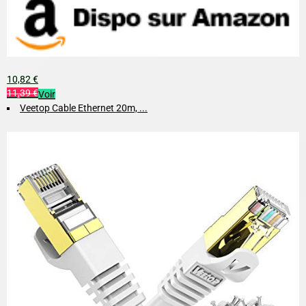
10,82 €
11,39 €
Voir
Veetop Cable Ethernet 20m, ...