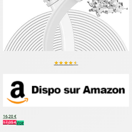
★
★
★
★
★
16,20 €
17,05 €
Voir