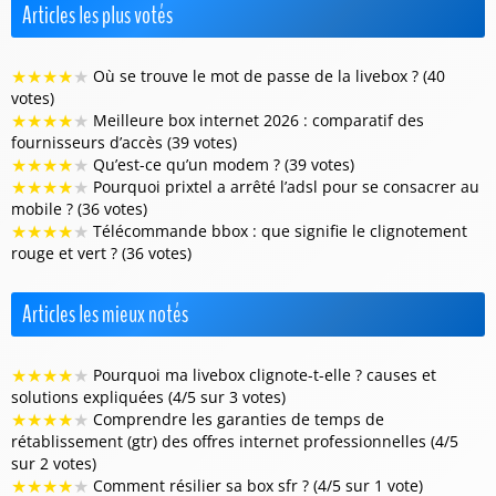
Articles les plus votés
★
★
★
★
★
Où se trouve le mot de passe de la livebox ? (40
votes)
★
★
★
★
★
Meilleure box internet 2026 : comparatif des
fournisseurs d’accès (39 votes)
★
★
★
★
★
Qu’est-ce qu’un modem ? (39 votes)
★
★
★
★
★
Pourquoi prixtel a arrêté l’adsl pour se consacrer au
mobile ? (36 votes)
★
★
★
★
★
Télécommande bbox : que signifie le clignotement
rouge et vert ? (36 votes)
Articles les mieux notés
★
★
★
★
★
Pourquoi ma livebox clignote-t-elle ? causes et
solutions expliquées (4/5 sur 3 votes)
★
★
★
★
★
Comprendre les garanties de temps de
rétablissement (gtr) des offres internet professionnelles (4/5
sur 2 votes)
★
★
★
★
★
Comment résilier sa box sfr ? (4/5 sur 1 vote)