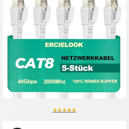
★
★
★
★
★