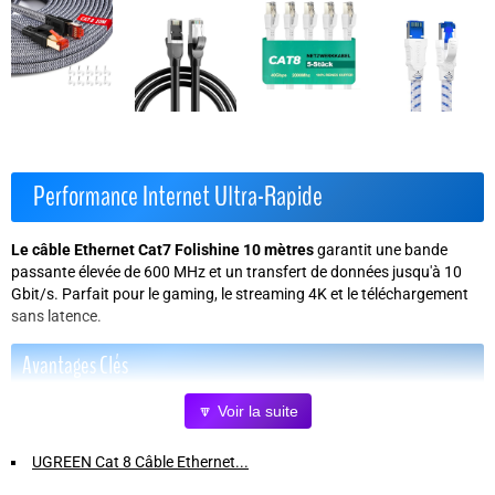
Performance Internet Ultra-Rapide
Le câble Ethernet Cat7 Folishine 10 mètres
garantit une bande
passante élevée de 600 MHz et un transfert de données jusqu'à
10
Gbit/s
. Parfait pour le gaming, le streaming 4K et le téléchargement
sans latence.
Avantages Clés
🔽 Voir la suite
Transmission haute vitesse
: dépasse largement les
performances des câbles Cat5 et Cat6 classiques.
UGREEN Cat 8 Câble Ethernet...
Connecteur RJ45 plaqué or
: cuivre pur épaissi pour une meilleure
protection contre l'oxydation et une durabilité accrue.