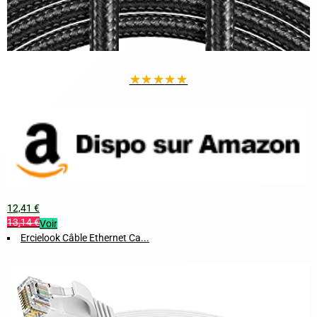
★
★
★
★
★
12,41 €
13,14 €
Voir
Ercielook Câble Ethernet Ca...