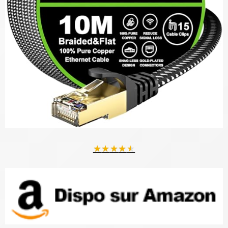
★
★
★
★
★