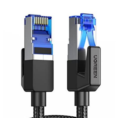
Blindage efficace
: feuille d'aluminium et noyau serré réduisent les
interférences pour une connexion stable.
Large compatibilité
: idéal pour commutateurs Ethernet gigabit,
consoles PS4, lecteurs multimédia et autres équipements RJ45.
Durabilité et Fiabilité
Testé rigoureusement avec des analyseurs professionnels, ce câble
LAN est conçu pour durer, offrant une résistance optimale même
avec des branchements répétés.
Pourquoi Choisir Folishine ?
Installation facile et rapide
Performance stable dans tous les environnements
Compatible avec tous les standards Cat5, Cat5e, Cat6 et supérieur