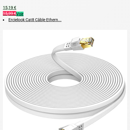
15,19 €
15,99 €
Voir
Ercielook Cat8 Câble Ethern...