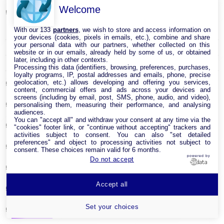
Welcome
Cable Réseau
With our 133
partners
, we wish to store and access information on
Adaptateur Ethernet USB
your devices (cookies, pixels in emails, etc.), combine and share
your personal data with our partners, whether collected on this
Câble RJ45
website or in our emails, already held by some of us, or obtained
later, including in other contexts.
Clé USB Wi-Fi
Processing this data (identifiers, browsing, preferences, purchases,
loyalty programs, IP, postal addresses and emails, phone, precise
geolocation, etc.) allows developing and offering you services,
Carte réseau
content, commercial offers and ads across your devices and
screens (including by email, post, SMS, phone, audio, and video),
Module CPL
personalising them, measuring their performance, and analysing
audiences.
You can "accept all" and withdraw your consent at any time via the
Point d’accès Internet Wi-Fi
"cookies" footer link, or "continue without accepting" trackers and
activities subject to consent. You can also "set detailed
preferences" and object to processing activities not subject to
Répéteur Wifi
consent. These choices remain valid for 6 months.
powered by
Do not accept
Routeur Internet
Accept all
Switches & Hubs Réseau
Set your choices
Système WIFI Mesh