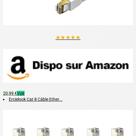
★
★
★
★
★
20,99 €
Voir
Ercielook Cat 8 Câble Ether...