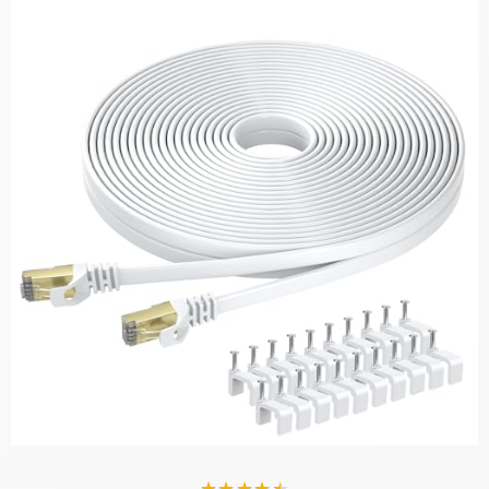
★
★
★
★
★