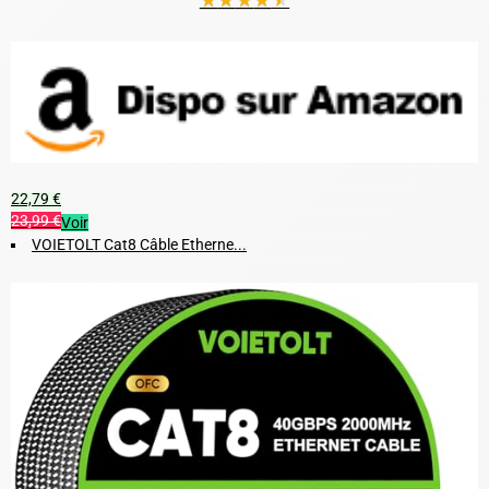
22,79 €
23,99 €
Voir
VOIETOLT Cat8 Câble Etherne...