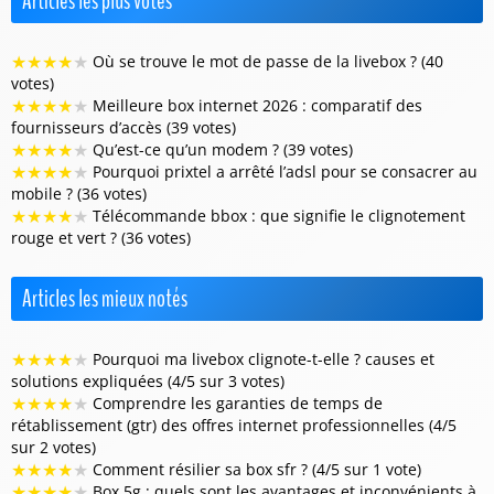
Articles les plus votés
★
★
★
★
★
Où se trouve le mot de passe de la livebox ? (40
votes)
★
★
★
★
★
Meilleure box internet 2026 : comparatif des
fournisseurs d’accès (39 votes)
★
★
★
★
★
Qu’est-ce qu’un modem ? (39 votes)
★
★
★
★
★
Pourquoi prixtel a arrêté l’adsl pour se consacrer au
mobile ? (36 votes)
★
★
★
★
★
Télécommande bbox : que signifie le clignotement
rouge et vert ? (36 votes)
Articles les mieux notés
★
★
★
★
★
Pourquoi ma livebox clignote-t-elle ? causes et
solutions expliquées (4/5 sur 3 votes)
★
★
★
★
★
Comprendre les garanties de temps de
rétablissement (gtr) des offres internet professionnelles (4/5
sur 2 votes)
★
★
★
★
★
Comment résilier sa box sfr ? (4/5 sur 1 vote)
★
★
★
★
★
Box 5g : quels sont les avantages et inconvénients à