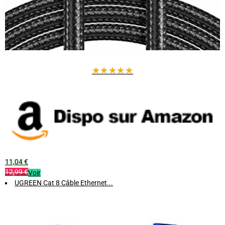
★
★
★
★
★
11,04 €
12,99 €
Voir
UGREEN Cat 8 Câble Ethernet...