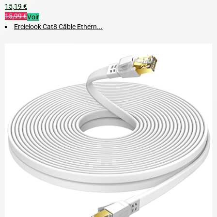
15,19 €
15,99 €
Voir
Ercielook Cat8 Câble Ethern...