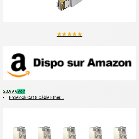
★
★
★
★
★
20,99 €
Voir
Ercielook Cat 8 Câble Ether...