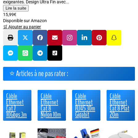
exigeantes. Design Ultra Fin avec...
Lire la suite
15,99€
Disponible sur Amazon
🛒 Ajouter au panier
⭐ Articles à ne pas rater :
Câble
Câble
Câble
Câble
Ethernet
Ethernet
Ethernet
Ethernet
Cat 7
Cat 8
RJ45 30m
Cat 8 Plat
10Gbps 3m
Nylon 10m
Gigabit
20m