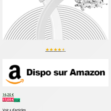
★
★
★
★
★
16,20 €
17,05 €
Voir
Voir + d'articles