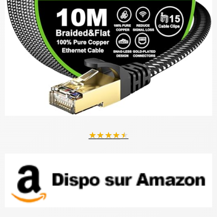
★
★
★
★
★