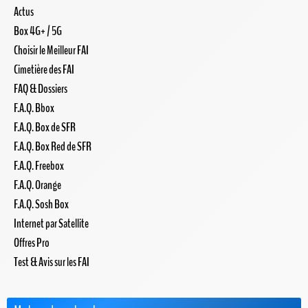
Actus
Box 4G+ / 5G
Choisir le Meilleur FAI
Cimetière des FAI
FAQ & Dossiers
F.A.Q. Bbox
F.A.Q. Box de SFR
F.A.Q. Box Red de SFR
F.A.Q. Freebox
F.A.Q. Orange
F.A.Q. Sosh Box
Internet par Satellite
Offres Pro
Test & Avis sur les FAI