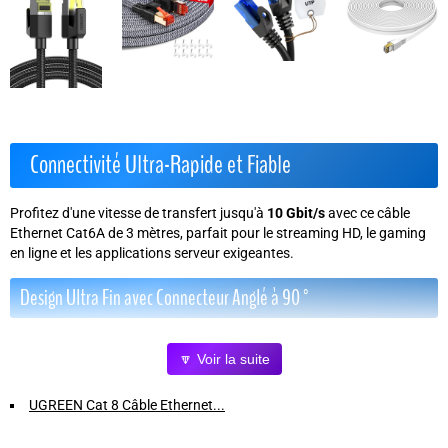
Connectivité Ultra-Rapide et Fiable
Profitez d'une vitesse de transfert jusqu'à
10 Gbit/s
avec ce câble
Ethernet Cat6A de 3 mètres, parfait pour le streaming HD, le gaming
en ligne et les applications serveur exigeantes.
Design Ultra Fin avec Connecteur Anglé à 90°
Grâce à son connecteur à angle gauche, ce câble s'adapte
🔽 Voir la suite
parfaitement aux espaces restreints, évitant les plis et prolongeant sa
durée de vie. Idéal pour les bureaux compacts et les installations
derrière meubles.
UGREEN Cat 8 Câble Ethernet...