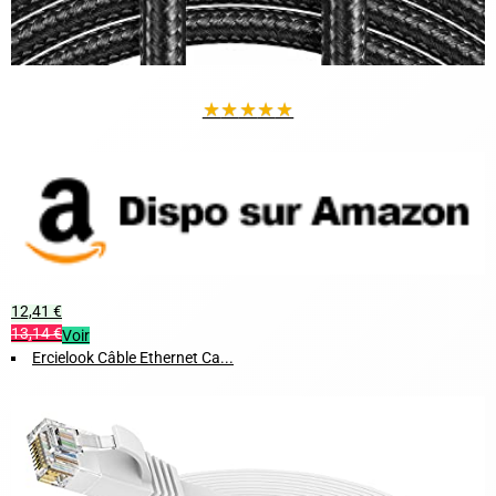
★
★
★
★
★
12,41 €
13,14 €
Voir
Ercielook Câble Ethernet Ca...