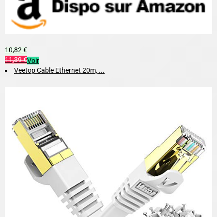
10,82 €
11,39 €
Voir
Veetop Cable Ethernet 20m, ...