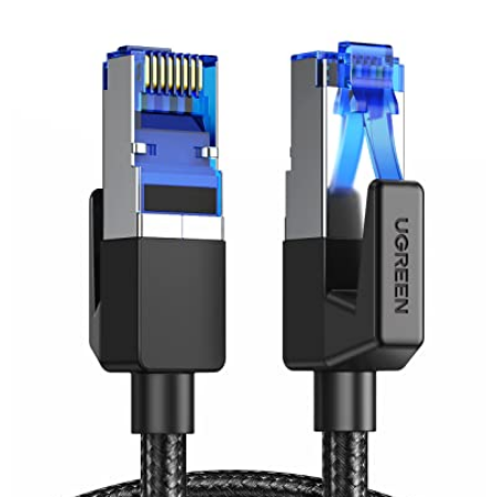
Compatibilité et Performance
Compatible
Mac, PC, routeurs et systèmes Windows
Conducteur en cuivre pur 32 AWG pour une transmission stable
Bande passante de 550 MHz
Rétrocompatible avec les réseaux Fast Ethernet et Gigabit
Ethernet
Contenu du Pack
2 câbles Ethernet Cat6A ultra fins de 3 mètres
Couleur : noir élégant
Poids total : environ 90 g (0,198 kg par câble)
Optimisez votre réseau dès aujourd'hui
avec ce câble flexible,
performant et durable, conçu pour répondre à vos besoins
numériques les plus exigeants.