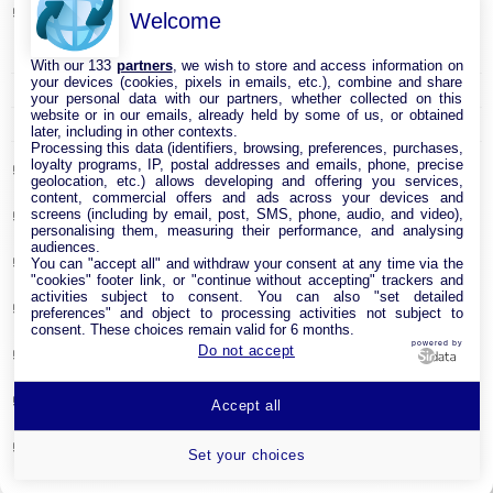
Cable Réseau
Welcome
Adaptateur Ethernet USB
With our 133
partners
, we wish to store and access information on
your devices (cookies, pixels in emails, etc.), combine and share
Câble RJ45
your personal data with our partners, whether collected on this
website or in our emails, already held by some of us, or obtained
Clé USB Wi-Fi
later, including in other contexts.
Processing this data (identifiers, browsing, preferences, purchases,
loyalty programs, IP, postal addresses and emails, phone, precise
Carte réseau
geolocation, etc.) allows developing and offering you services,
content, commercial offers and ads across your devices and
screens (including by email, post, SMS, phone, audio, and video),
Module CPL
personalising them, measuring their performance, and analysing
audiences.
Point d’accès Internet Wi-Fi
You can "accept all" and withdraw your consent at any time via the
"cookies" footer link, or "continue without accepting" trackers and
activities subject to consent. You can also "set detailed
Répéteur Wifi
preferences" and object to processing activities not subject to
consent. These choices remain valid for 6 months.
powered by
Do not accept
Routeur Internet
Switches & Hubs Réseau
Accept all
Système WIFI Mesh
Set your choices