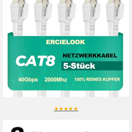
★
★
★
★
★