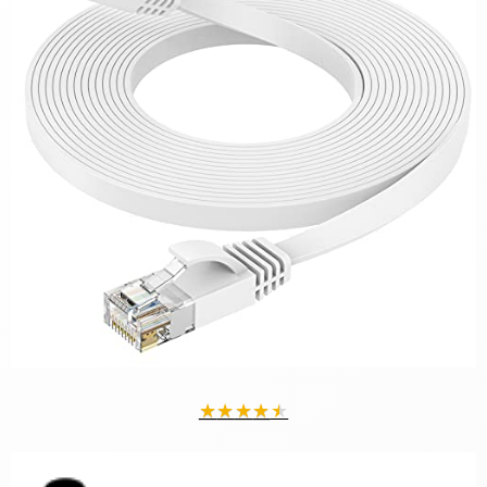
★
★
★
★
★