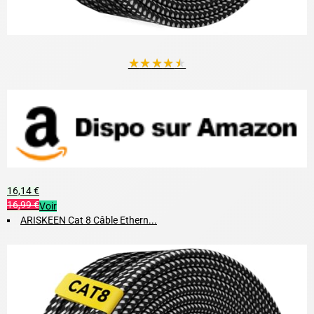
★
★
★
★
★
16,14 €
16,99 €
Voir
ARISKEEN Cat 8 Câble Ethern...