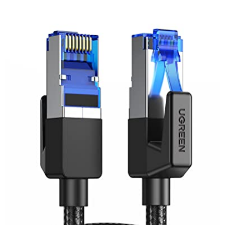
Compatibilité étendue :
Fonctionne avec tous appareils équipés
d'une prise RJ45, y compris switches, routeurs et panneaux de
brassage.
Longueur pratique :
15 mètres pour connecter facilement vos
équipements même éloignés.
Garantie fabricant 36 mois :
Sécurité et sérénité d'achat assurées.
Design robuste :
Couleur argent-noir élégante et durable.
Spécifications techniques :
Longueur : 15 mètres
Vitesse maximale : 10 Gbps
Blindage : F/UTP (feuille blindée)
Couleur : Argent et noir
Poids : 200 grammes environ
Faites le choix de la performance et de la fiabilité
pour votre réseau
domestique ou professionnel avec ce câble Ethernet KabelDirekt.
Idéal pour une connexion stable, rapide et sécurisée.