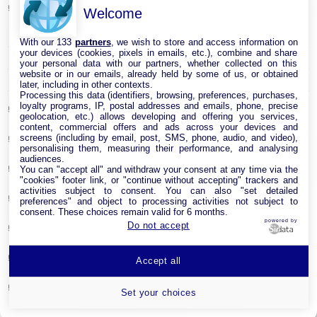
Cable Réseau
Welcome
Adaptateur Ethernet USB
With our 133
partners
, we wish to store and access information on
your devices (cookies, pixels in emails, etc.), combine and share
Câble RJ45
your personal data with our partners, whether collected on this
website or in our emails, already held by some of us, or obtained
Clé USB Wi-Fi
later, including in other contexts.
Processing this data (identifiers, browsing, preferences, purchases,
loyalty programs, IP, postal addresses and emails, phone, precise
Carte réseau
geolocation, etc.) allows developing and offering you services,
content, commercial offers and ads across your devices and
screens (including by email, post, SMS, phone, audio, and video),
Module CPL
personalising them, measuring their performance, and analysing
audiences.
Point d’accès Internet Wi-Fi
You can "accept all" and withdraw your consent at any time via the
"cookies" footer link, or "continue without accepting" trackers and
activities subject to consent. You can also "set detailed
Répéteur Wifi
preferences" and object to processing activities not subject to
consent. These choices remain valid for 6 months.
powered by
Do not accept
Routeur Internet
Switches & Hubs Réseau
Accept all
Système WIFI Mesh
Set your choices