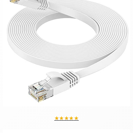
★
★
★
★
★