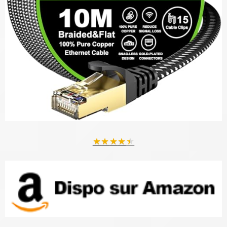
★
★
★
★
★