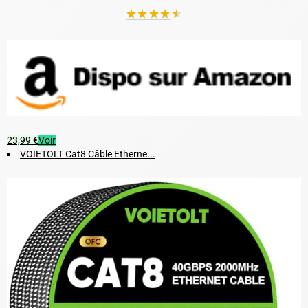
★
★
★
★
★
23,99 €
Voir
VOIETOLT Cat8 Câble Etherne...