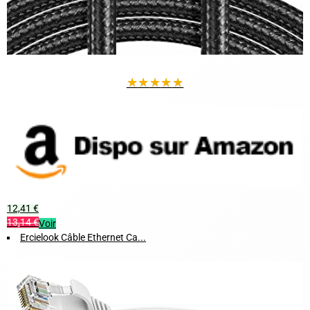
★
★
★
★
★
12,41 €
13,14 €
Voir
Ercielook Câble Ethernet Ca...