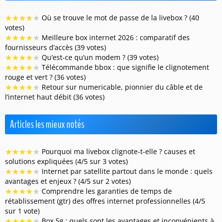
★
★
★
★
★
Où se trouve le mot de passe de la livebox ? (40
votes)
★
★
★
★
★
Meilleure box internet 2026 : comparatif des
fournisseurs d’accès (39 votes)
★
★
★
★
★
Qu’est-ce qu’un modem ? (39 votes)
★
★
★
★
★
Télécommande bbox : que signifie le clignotement
rouge et vert ? (36 votes)
★
★
★
★
★
Retour sur numericable, pionnier du câble et de
l’internet haut débit (36 votes)
Articles les mieux notés
★
★
★
★
★
Pourquoi ma livebox clignote-t-elle ? causes et
solutions expliquées (4/5 sur 3 votes)
★
★
★
★
★
Internet par satellite partout dans le monde : quels
avantages et enjeux ? (4/5 sur 2 votes)
★
★
★
★
★
Comprendre les garanties de temps de
rétablissement (gtr) des offres internet professionnelles (4/5
sur 1 vote)
★
★
★
★
★
Box 5g : quels sont les avantages et inconvénients à