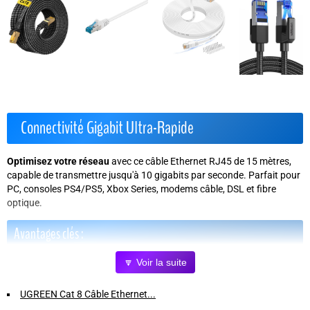
Connectivité Gigabit Ultra-Rapide
Optimisez votre réseau
avec ce câble Ethernet RJ45 de 15 mètres,
capable de transmettre jusqu'à
10 gigabits par seconde
. Parfait pour
PC, consoles PS4/PS5, Xbox Series, modems câble, DSL et fibre
optique.
Avantages clés :
🔽 Voir la suite
Transmission fiable :
Technologie Twisted-Pair et blindage en
feuille (F/UTP) pour protéger contre les interférences
UGREEN Cat 8 Câble Ethernet...
électromagnétiques.