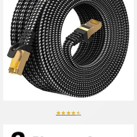
★
★
★
★
★