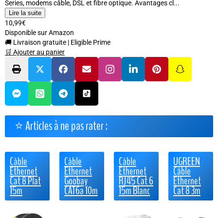
Series, modems câble, DSL et fibre optique. Avantages cl...
Lire la suite
10,99€
Disponible sur Amazon
🚚 Livraison gratuite
|
Eligible Prime
🛒 Ajouter au panier
⭐ Articles à ne pas rater :
Câble
Câble
Câble
UGREEN
Ethernet
Ethernet
Ethernet
Câble
Cat 8 Plat
Goobay
RJ45 Cat 6
Ethernet
15m
CAT6a 10m
15m Blanc
Cat 8 3m