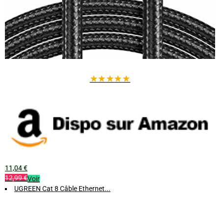
★
★
★
★
★
11,04 €
12,99 €
Voir
UGREEN Cat 8 Câble Ethernet...