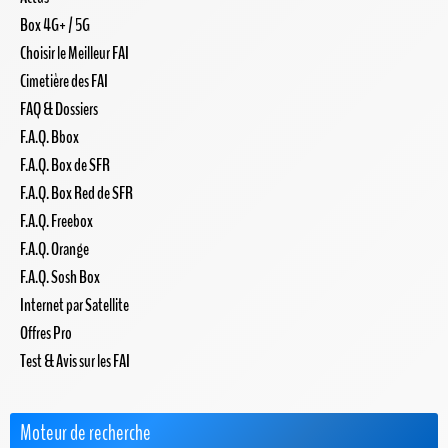
Box 4G+ / 5G
Choisir le Meilleur FAI
Cimetière des FAI
FAQ & Dossiers
F.A.Q. Bbox
F.A.Q. Box de SFR
F.A.Q. Box Red de SFR
F.A.Q. Freebox
F.A.Q. Orange
F.A.Q. Sosh Box
Internet par Satellite
Offres Pro
Test & Avis sur les FAI
Moteur de recherche