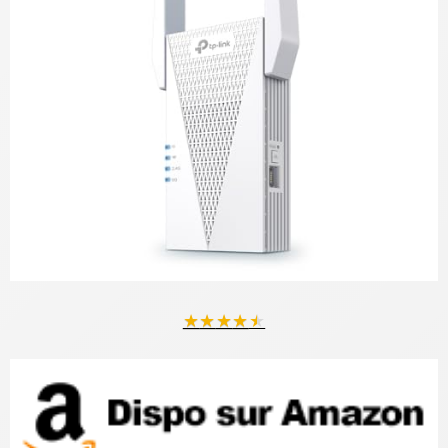
★
★
★
★
★