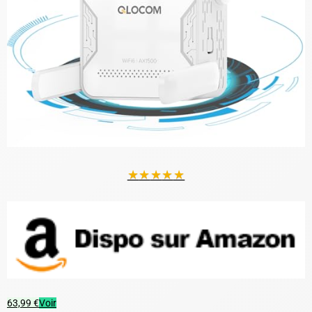
★
★
★
★
★
63,99 €
Voir