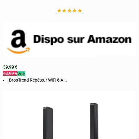
★
★
★
★
★
39,99 €
42,99 €
Voir
BrosTrend Répéteur WiFi 6 A...