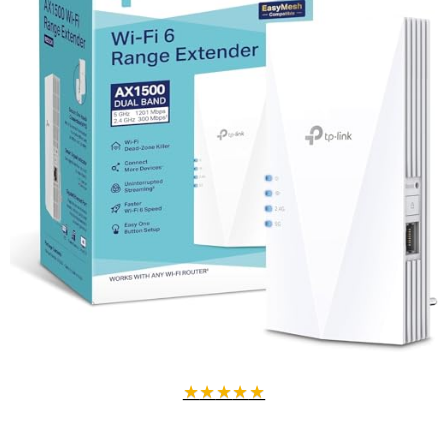
Pourquoi choisir ce répéteur WiFi ?
Avec sa technologie bi-bande, bénéficiez d'une connexion stable et
rapide adaptée à tous vos usages numériques. Fini les coupures,
votre maison reste connectée efficacement.
Caractéristiques techniques
Couleur : Blanc
Nombre d'articles : 1
Optimisez votre réseau WiFi domestique simplement et rapidement
avec QLOCOM 2026.
★
★
★
★
★