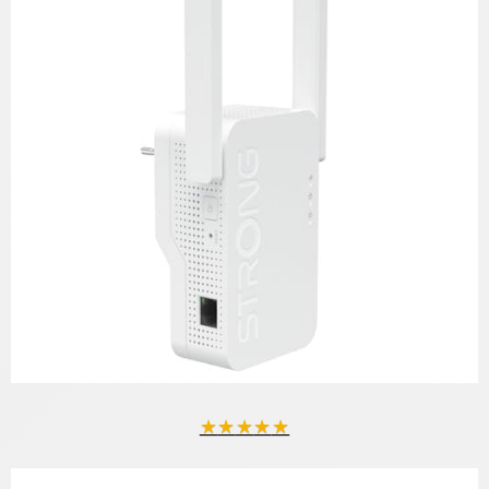
★
★
★
★
★