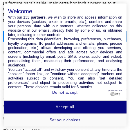
La facture paraît salée, mais cette box inclut presque tout -
edcom.fr
Welcome
Découvrez la box internet de RED by SFR à 22,99€/mois -
With our 133
partners
, we wish to store and access information on
MonPetitForfait
your devices (cookies, pixels in emails, etc.), combine and share
your personal data with our partners, whether collected on this
website or in our emails, already held by some of us, or obtained
later, including in other contexts.
Catégories de la boutique
Processing this data (identifiers, browsing, preferences, purchases,
loyalty programs, IP, postal addresses and emails, phone, precise
geolocation, etc.) allows developing and offering you services,
content, commercial offers and ads across your devices and
Antenne & Amplificateur Réseau Internet
screens (including by email, post, SMS, phone, audio, and video),
personalising them, measuring their performance, and analysing
Cable Réseau
audiences.
You can "accept all" and withdraw your consent at any time via the
"cookies" footer link, or "continue without accepting" trackers and
Adaptateur Ethernet USB
activities subject to consent. You can also "set detailed
preferences" and object to processing activities not subject to
Câble RJ45
consent. These choices remain valid for 6 months.
powered by
Do not accept
Clé USB Wi-Fi
Carte réseau
Accept all
Module CPL
Set your choices