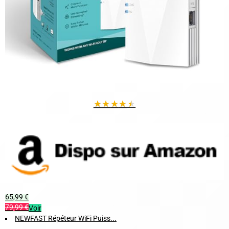
★
★
★
★
★
65,99 €
79,99 €
Voir
NEWFAST Répéteur WiFi Puiss...