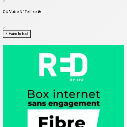
✅
OU
Votre N° Tel fixe ☎️
✅