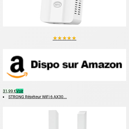
★
★
★
★
★
31,99 €
Voir
STRONG Répéteur WiFi 6 AX30...