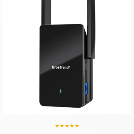
★
★
★
★
★