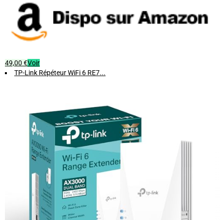
49,00 €
Voir
TP-Link Répéteur WiFi 6 RE7...