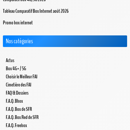
Tableau Comparatif Box Internet août 2026
Promo box internet
Nos catégories
Actus
Box 4G+ / 5G
Choisir le Meilleur FAI
Cimetière des FAI
FAQ & Dossiers
F.A.Q. Bbox
F.A.Q. Box de SFR
F.A.Q. Box Red de SFR
F.A.Q. Freebox