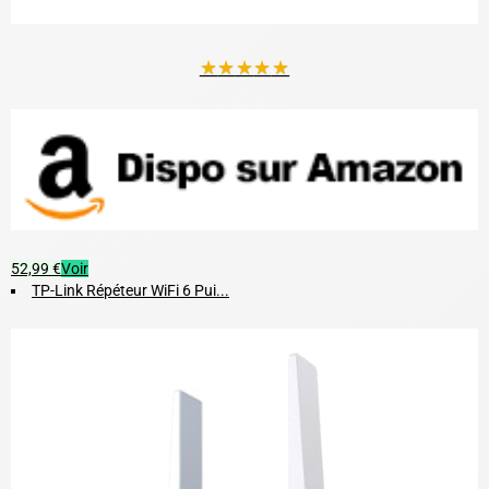
★
★
★
★
★
52,99 €
Voir
TP-Link Répéteur WiFi 6 Pui...