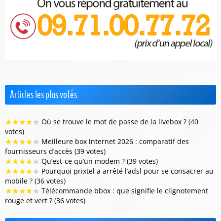
Articles les plus votés
★
★
★
★
★
Où se trouve le mot de passe de la livebox ? (40
votes)
★
★
★
★
★
Meilleure box internet 2026 : comparatif des
fournisseurs d’accès (39 votes)
★
★
★
★
★
Qu’est-ce qu’un modem ? (39 votes)
★
★
★
★
★
Pourquoi prixtel a arrêté l’adsl pour se consacrer au
mobile ? (36 votes)
★
★
★
★
★
Télécommande bbox : que signifie le clignotement
rouge et vert ? (36 votes)