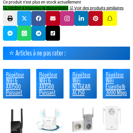
Ce produit n’est plus en stock actuellement
🔍 Vérifier à nouveau la disponibilité
🛒 Voir des produits similaires
⭐ Articles à ne pas rater :
Répéteur
Répéteur
Répéteur
Répéteur
WiFi 6
WiFi 6
WiFi
WiFi
AX1500
AX1500
NETGEAR
Essentielb
Puissant
Puissant
AC750
3000 Mbps