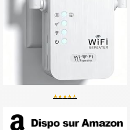
★
★
★
★
★