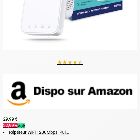
★
★
★
★
★
29,99 €
32,99 €
Voir
Répéteur WiFi 1200Mbps, Pui...