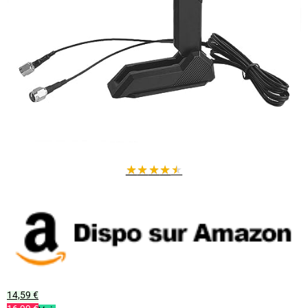
★
★
★
★
★
14,59 €