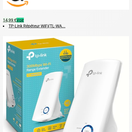
14,99 €
Voir
TP-Link Répéteur WiFi(TL-WA...