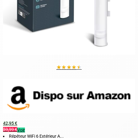
★
★
★
★
★
42,95 €
59,99 €
Voir
Répéteur WiFi 6 Extérieur A...