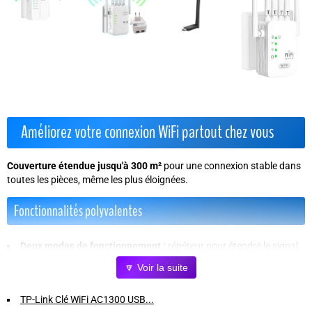
Améliorez votre connexion WiFi partout chez vous
Couverture étendue jusqu'à 300 m²
pour une connexion stable dans
toutes les pièces, même les plus éloignées.
Fonctionnalités polyvalentes
Deux modes de fonctionnement :
répéteur pour étendre le signal
sans fil existant, ou point d'accès via port Ethernet pour créer un
🔽 Voir la suite
nouveau réseau WiFi.
Connexion jusqu'à 45 appareils simultanément
sans perte de
TP-Link Clé WiFi AC1300 USB...
performance.