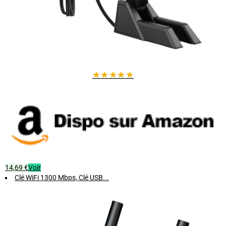
★
★
★
★
★
14,69 €
Voir
Clé WiFi 1300 Mbps, Clé USB...