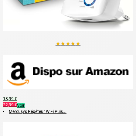
★
★
★
★
★
18,99 €
22,99 €
Voir
Mercusys Répéteur WiFi Puis...