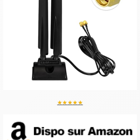
★
★
★
★
★