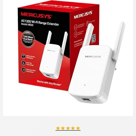
★
★
★
★
★