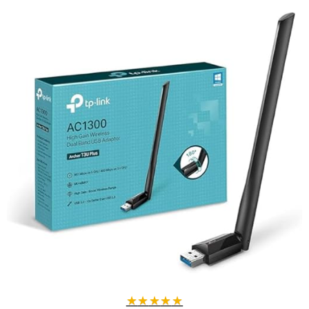
Installation simple et rapide
Configuration en un clic
grâce au bouton WPS pour connecter vos
appareils en moins d'une minute.
Interface intuitive accessible via navigateur sur smartphone,
tablette ou PC.
Design compact en prise murale facile à brancher et à déplacer.
Performances optimales pour toutes vos activités
Débit rapide jusqu'à 300 Mbps pour streaming 4K, jeux en ligne et
vidéoconférences fluides.
Compatible avec tous les appareils WiFi standards (802.11b/g/n) :
smartphones, tablettes, ordinateurs, téléviseurs connectés.
Optez pour un réseau WiFi fiable et puissant
qui couvre toute votre
maison sans zones mortes, pour profiter pleinement de votre
connexion internet.
★
★
★
★
★