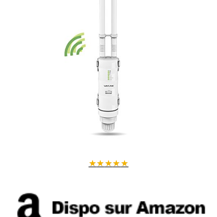
★
★
★
★
★