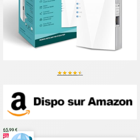
★
★
★
★
★
65,99 €
79,99 €
Voir