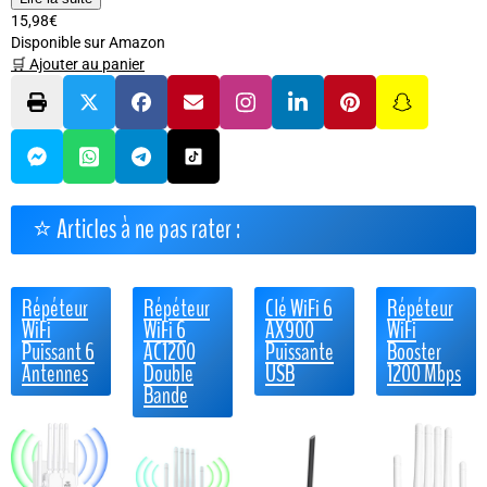
15,98€
Disponible sur Amazon
🛒 Ajouter au panier
⭐ Articles à ne pas rater :
Répéteur
Répéteur
Clé WiFi 6
Répéteur
WiFi
WiFi 6
AX900
WiFi
Puissant 6
AC1200
Puissante
Booster
Antennes
Double
USB
1200 Mbps
Bande