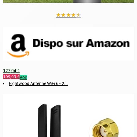
★
★
★
★
★
127,04 €
199,99 €
Voir
Eightwood Antenne WiFi 6E 2...