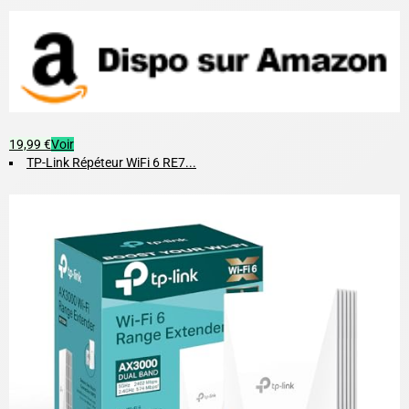
19,99 €
Voir
TP-Link Répéteur WiFi 6 RE7...