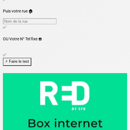
Puis votre rue 🏠
✅
OU
Votre N° Tel fixe ☎️
✅