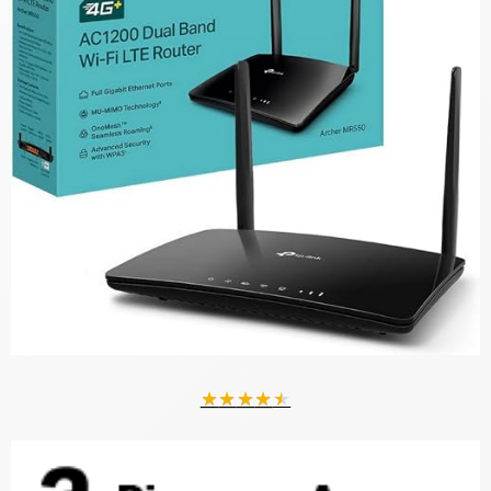
★
★
★
★
★