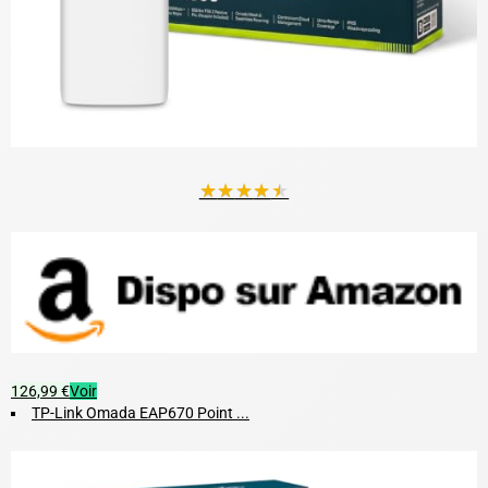
★
★
★
★
★
126,99 €
Voir
TP-Link Omada EAP670 Point ...