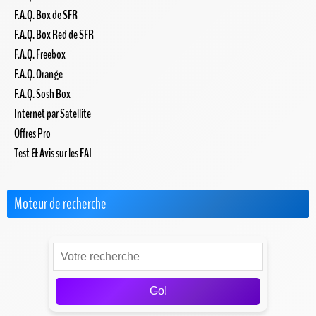
F.A.Q. Box de SFR
F.A.Q. Box Red de SFR
F.A.Q. Freebox
F.A.Q. Orange
F.A.Q. Sosh Box
Internet par Satellite
Offres Pro
Test & Avis sur les FAI
Moteur de recherche
Go!