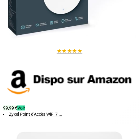
Étendre votre réseau WiFi au-delà des murs de la maison
Améliorer la couverture dans les espaces extérieurs comme la
piscine, la ferme ou l'entrepôt
Offrir une connexion fiable en camping, garage ou terrasse
Offrez-vous un réseau WiFi extérieur performant, stable et sécurisé,
★
★
★
★
★
quel que soit l'environnement.
99,99 €
Voir
Zyxel Point d'Accès WiFi 7 ...