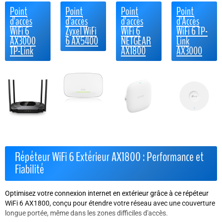
Point
Point
Point
Point
d'accès
d'accès
d'accès
d'Accès
WiFi 6
Zyxel WiFi
WiFi 6
WiFi 6 TP-
AX3000
6 AX5400
NETGEAR
Link
TP-Link
AX1800
AX3000
Répéteur WiFi 6 Extérieur AX1800 : Performance et
Fiabilité
Optimisez votre connexion internet en extérieur grâce à ce répéteur
WiFi 6 AX1800, conçu pour étendre votre réseau avec une couverture
longue portée, même dans les zones difficiles d'accès.