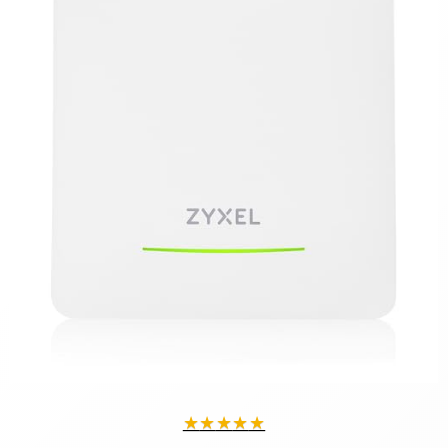
★
★
★
★
★