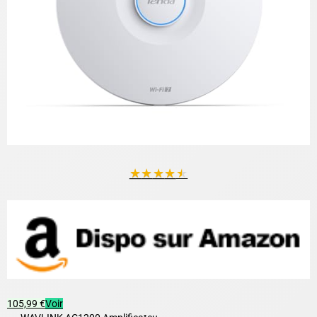
★
★
★
★
★
105,99 €
Voir