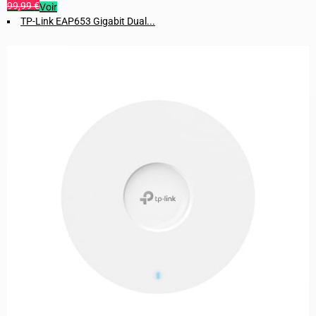
99,99 €
Voir
TP-Link EAP653 Gigabit Dual...