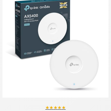
★
★
★
★
★