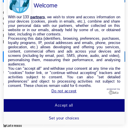
Welcome
Cette box à petit prix vous rembourse même votre changement
With our 133
partners
, we wish to store and access information on
d’opérateur - edcom.fr
your devices (cookies, pixels in emails, etc.), combine and share
Vous n’avez pas besoin de 8 Gb/s et du Wi-Fi 7 ? Cette box fibre
your personal data with our partners, whether collected on this
à 22,99€ pourrait vous suffire - Ariase
website or in our emails, already held by some of us, or obtained
later, including in other contexts.
Freebox Pop S : 5 Gb/s et Wi-Fi 7 pour moins de 25 €, où est le
Processing this data (identifiers, browsing, preferences, purchases,
piège ? - DegroupTest
loyalty programs, IP, postal addresses and emails, phone, precise
geolocation, etc.) allows developing and offering you services,
content, commercial offers and ads across your devices and
screens (including by email, post, SMS, phone, audio, and video),
Catégories de la boutique
personalising them, measuring their performance, and analysing
audiences.
You can "accept all" and withdraw your consent at any time via the
Antenne & Amplificateur Réseau Internet
"cookies" footer link, or "continue without accepting" trackers and
activities subject to consent. You can also "set detailed
preferences" and object to processing activities not subject to
Cable Réseau
consent. These choices remain valid for 6 months.
powered by
Do not accept
Adaptateur Ethernet USB
Câble RJ45
Accept all
Clé USB Wi-Fi
Set your choices
Carte réseau