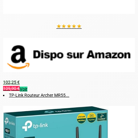
★
★
★
★
★
102,25 €
109,90 €
Voir
TP-Link Routeur Archer MR55...