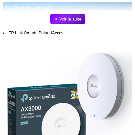
Les Avantages Concrets
🔽 Voir la suite
Couverture étendue
: Profitez d'un signal puissant sur votre
jardin, terrasse, garage ou camping-car, grâce à 6 antennes 7dBi qui
TP-Link Omada Point d'Accès...
réduisent les zones mortes.
WiFi 6 AX1800 ultra rapide
: Jusqu'à 1800 Mbps pour un
streaming 4K fluide, des appels vidéo stables et une gestion optimale
de plusieurs appareils simultanément.
Polyvalence d'utilisation
: Fonctionne comme répéteur ou point
d'accès, compatible avec la majorité des box et routeurs du marché.
Installation durable et fiable
: Boîtier étanche IP67 résistant à la
pluie, poussière et variations de température pour une utilisation en
extérieur toute l'année.
Configuration simple
: Interface intuitive pour une mise en place
rapide en quelques minutes, sans besoin de compétences techniques
avancées.
Connectivité Gigabit
: Port Ethernet Gigabit pour une connexion
filaire stable si nécessaire, avec alimentation PoE facilitant
l'installation en extérieur.
Idéal Pour