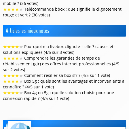
mobile ? (36 votes)
★
★
★
★
★
Télécommande bbox : que signifie le clignotement
rouge et vert ? (36 votes)
Articles les mieux notés
★
★
★
★
★
Pourquoi ma livebox clignote-t-elle ? causes et
solutions expliquées (4/5 sur 3 votes)
★
★
★
★
★
Comprendre les garanties de temps de
rétablissement (gtr) des offres internet professionnelles (4/5
sur 2 votes)
★
★
★
★
★
Comment résilier sa box sfr ? (4/5 sur 1 vote)
★
★
★
★
★
Box 5g : quels sont les avantages et inconvénients à
connaître ? (4/5 sur 1 vote)
★
★
★
★
★
Box 4g ou 5g : quelle solution choisir pour une
connexion rapide ? (4/5 sur 1 vote)
Actualités