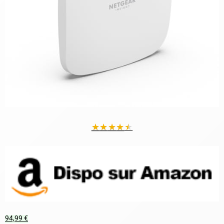
★
★
★
★
★
94,99 €