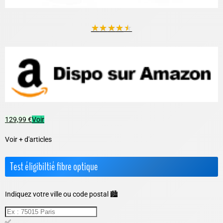
★
★
★
★
★
129,99 €
Voir
Voir + d'articles
Test éligibiltié fibre optique
Indiquez votre ville ou code postal 🏙️
✅