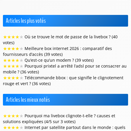
Articles les plus votés
★
★
★
★
★
Où se trouve le mot de passe de la livebox ? (40
votes)
★
★
★
★
★
Meilleure box internet 2026 : comparatif des
fournisseurs d’accès (39 votes)
★
★
★
★
★
Qu’est-ce qu’un modem ? (39 votes)
★
★
★
★
★
Pourquoi prixtel a arrêté l’adsl pour se consacrer au
mobile ? (36 votes)
★
★
★
★
★
Télécommande bbox : que signifie le clignotement
rouge et vert ? (36 votes)
Articles les mieux notés
★
★
★
★
★
Pourquoi ma livebox clignote-t-elle ? causes et
solutions expliquées (4/5 sur 3 votes)
★
★
★
★
★
Internet par satellite partout dans le monde : quels