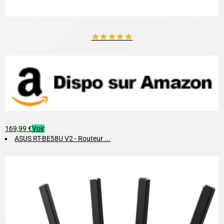
★
★
★
★
★
169,99 €
Voir
ASUS RT-BE58U V2 - Routeur ...