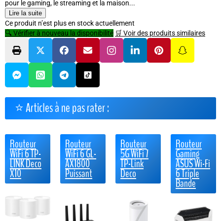
pour le gaming, le streaming et la maison...
Lire la suite
Ce produit n’est plus en stock actuellement
🔍 Vérifier à nouveau la disponibilité
🛒 Voir des produits similaires
⭐ Articles à ne pas rater :
Routeur
Routeur
Routeur
Routeur
WiFi 6 TP-
WiFi 6 GL-
5G WiFi 7
Gaming
LINK Deco
AX1800
TP-Link
ASUS Wi-Fi
X10
Puissant
Deco
6 Triple
Bande