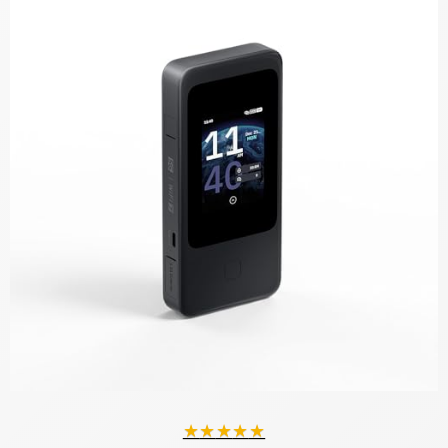
★
★
★
★
★