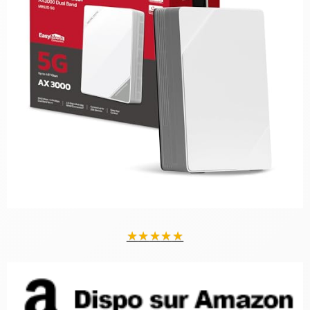
★
★
★
★
★