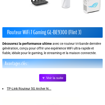
Routeur WiFi 7 Gaming GL-BE9300 (Flint 3)
Découvrez la performance ultime
avec ce routeur tri-bande dernière
génération, conçu pour offrir une expérience WiFi ultra-rapide et
fiable, idéale pour le gaming, le streaming et la maison connectée.
Avantages clés :
Technologie WiFi 7 avancée
avec MLO (Multi-Link Operation)
🔽 Voir la suite
pour une
latence ultra réduite
et des connexions stables même en
environnement dense.
TP-Link Routeur 5G Archer N...
Couverture étendue
grâce à sa conception tri-bande, assurant
une connexion sans faille dans toute la maison.
5 ports multi-Gig 2.5G
pour des connexions filaires ultra rapides,
parfaits pour les joueurs et les utilisateurs exigeants.