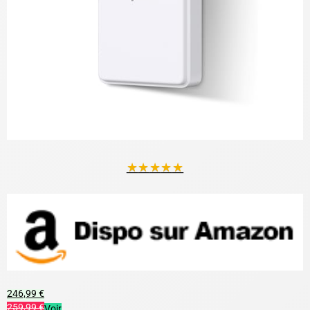
★
★
★
★
★
246,99 €
259,99 €
Voir