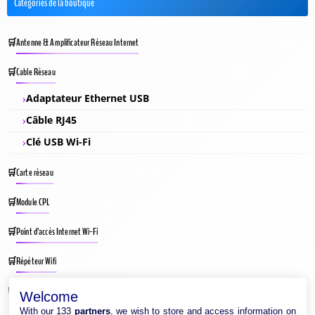
Catégories de la boutique
Antenne & Amplificateur Réseau Internet
Cable Réseau
Adaptateur Ethernet USB
Câble RJ45
Clé USB Wi-Fi
Carte réseau
Module CPL
Point d’accès Internet Wi-Fi
Répéteur Wifi
Routeur Internet
Welcome
With our 133
partners
, we wish to store and access information on