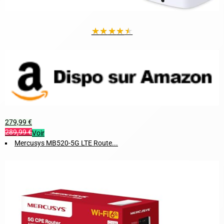
★
★
★
★
★
279,99 €
289,99 €
Voir
Mercusys MB520-5G LTE Route...