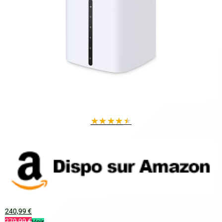
★
★
★
★
★
240,99 €
279,99 €