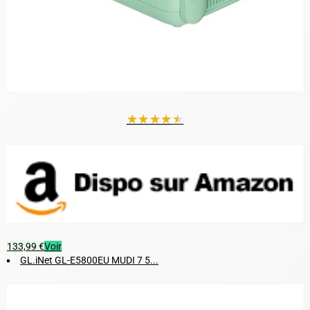
★
★
★
★
★
133,99 €
Voir
GL.iNet GL-E5800EU MUDI 7 5...