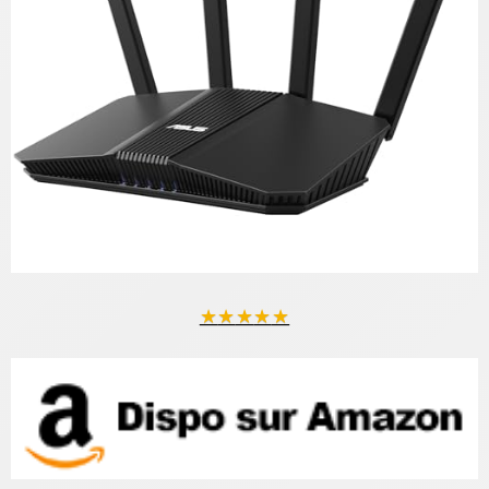
★
★
★
★
★