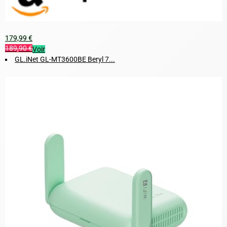
179,99 €
189,90 €
Voir
GL.iNet GL-MT3600BE Beryl 7...