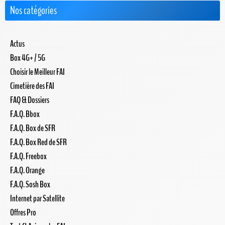
Nos catégories
Actus
Box 4G+ / 5G
Choisir le Meilleur FAI
Cimetière des FAI
FAQ & Dossiers
F.A.Q. Bbox
F.A.Q. Box de SFR
F.A.Q. Box Red de SFR
F.A.Q. Freebox
F.A.Q. Orange
F.A.Q. Sosh Box
Internet par Satellite
Offres Pro