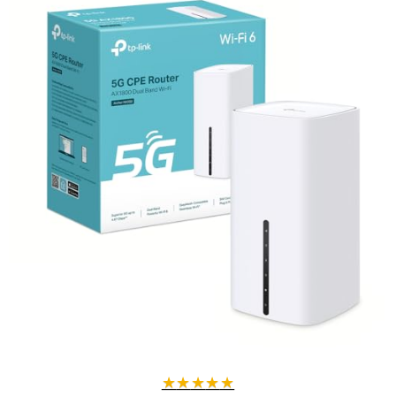
Connexion simultanée de 100+ appareils
avec une capacité de
stockage étendue et support d'extensions via plugins DIY.
Protection renforcée
grâce au support d'AdGuard Home,
bloquant efficacement les publicités et trackers pour une navigation
plus sûre.
VPN intégré rapide
avec OpenVPN et WireGuard, offrant jusqu'à
644 Mbps pour une sécurité optimale sans compromis sur la vitesse.
Pourquoi choisir le GL-BE9300 ?
Que vous soyez gamer, streamer ou simplement à la recherche d'une
connexion domestique puissante, ce routeur vous offre :
Des performances réseau supérieures, avec une gestion
intelligente du trafic et une réduction significative de la latence.
Une installation simple et une interface web intuitive pour un
contrôle total de votre réseau.
Une compatibilité avec de nombreux services et extensions pour
personnaliser votre expérience.
Poids :
848 g (1,87 livres)
★
★
★
★
★