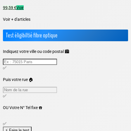
99,59 €
Voir
Voir + d'articles
Test éligibiltié fibre optique
Indiquez votre ville ou code postal 🏙️
✅
Puis votre rue 🏠
✅
OU
Votre N° Tel fixe ☎️
✅