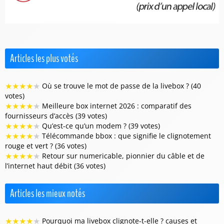
Articles les plus votés
★
★
★
★
★
Où se trouve le mot de passe de la livebox ? (40
votes)
★
★
★
★
★
Meilleure box internet 2026 : comparatif des
fournisseurs d’accès (39 votes)
★
★
★
★
★
Qu’est-ce qu’un modem ? (39 votes)
★
★
★
★
★
Télécommande bbox : que signifie le clignotement
rouge et vert ? (36 votes)
★
★
★
★
★
Retour sur numericable, pionnier du câble et de
l’internet haut débit (36 votes)
Articles les mieux notés
★
★
★
★
★
Pourquoi ma livebox clignote-t-elle ? causes et