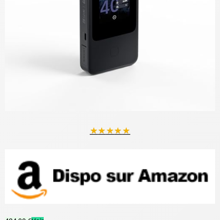
★
★
★
★
★