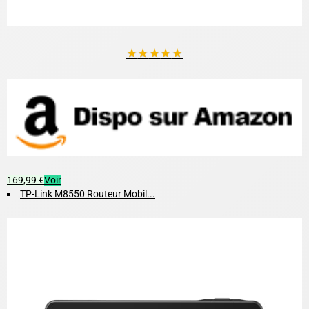
★
★
★
★
★
169,99 €
Voir
TP-Link M8550 Routeur Mobil...