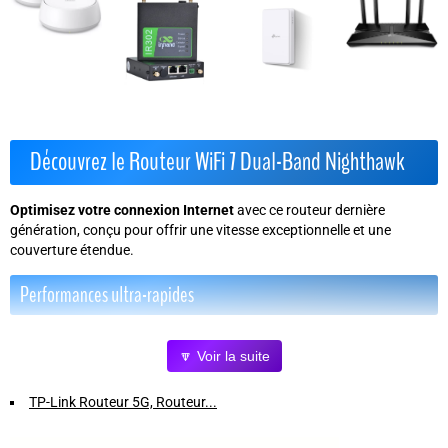
Découvrez le Routeur WiFi 7 Dual-Band Nighthawk
Optimisez votre connexion Internet
avec ce routeur dernière
génération, conçu pour offrir une vitesse exceptionnelle et une
couverture étendue.
Performances ultra-rapides
WiFi 7 jusqu'à 3,6 Gbps
- 1,2x plus rapide que le WiFi 6 pour un
🔽 Voir la suite
streaming, gaming et visioconférences sans latence.
Port Internet 2,5 Gb/s
- Compatible avec les offres fibre et câble
TP-Link Routeur 5G, Routeur...
haut débit pour des débits multi-Gigabit.
Couverture jusqu'à 135 m²
- Connectez jusqu'à 50 appareils
simultanément sans perte de signal.