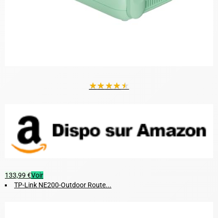
★
★
★
★
★
133,99 €
Voir
TP-Link NE200-Outdoor Route...