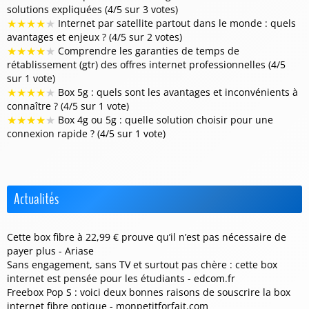
solutions expliquées (4/5 sur 3 votes)
★
★
★
★
★
Internet par satellite partout dans le monde : quels
avantages et enjeux ? (4/5 sur 2 votes)
★
★
★
★
★
Comprendre les garanties de temps de
rétablissement (gtr) des offres internet professionnelles (4/5
sur 1 vote)
★
★
★
★
★
Box 5g : quels sont les avantages et inconvénients à
connaître ? (4/5 sur 1 vote)
★
★
★
★
★
Box 4g ou 5g : quelle solution choisir pour une
connexion rapide ? (4/5 sur 1 vote)
Actualités
Cette box fibre à 22,99 € prouve qu’il n’est pas nécessaire de
payer plus - Ariase
Sans engagement, sans TV et surtout pas chère : cette box
internet est pensée pour les étudiants - edcom.fr
Freebox Pop S : voici deux bonnes raisons de souscrire la box
internet fibre optique - monpetitforfait.com