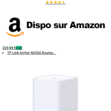
★
★
★
★
★
229,99 €
Voir
TP-Link Archer NX500 Routeu...