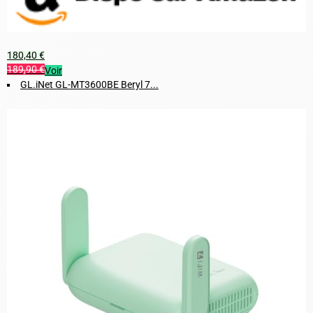
180,40 €
189,90 €
Voir
GL.iNet GL-MT3600BE Beryl 7...