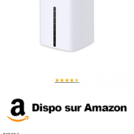
★
★
★
★
★