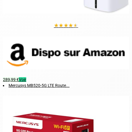
★
★
★
★
★
289,99 €
Voir
Mercusys MB520-5G LTE Route...