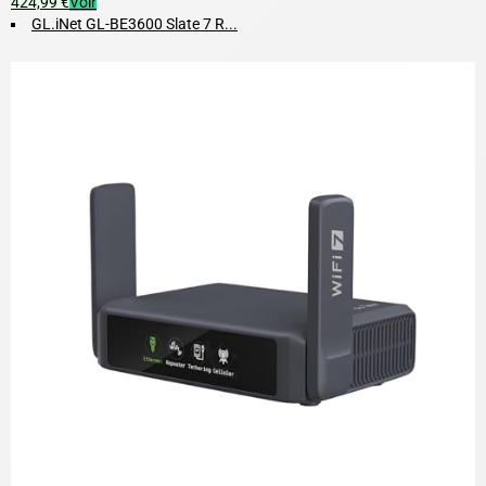
424,99 €
Voir
GL.iNet GL-BE3600 Slate 7 R...