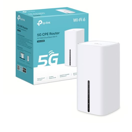
Sécurité avancée intégrée
Protection renforcée dès l'installation pour vous et votre famille.
Mises à jour automatiques du micrologiciel pour une défense
toujours à jour.
Fonctions exclusives NETGEAR pour protéger votre réseau
domestique.
Design compact et pratique
Dimensions : 18,4 cm (hauteur) x 6,6 cm (longueur) x 12,2 cm
(largeur).
Poids léger : 380 grammes pour une installation flexible.
Couleur noire élégante s'intégrant parfaitement à votre intérieur.
Le routeur NETGEAR Nighthawk WiFi 7 est la solution idéale pour une
maison connectée, rapide et sécurisée, prête pour les besoins
numériques actuels et futurs.