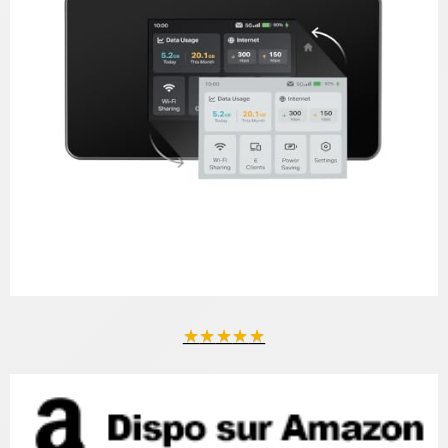
★
★
★
★
★