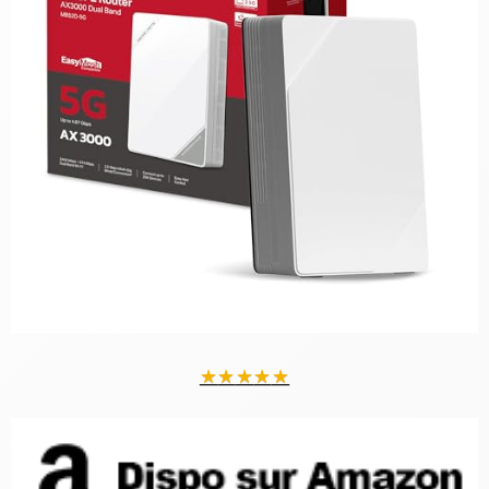
★
★
★
★
★