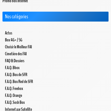
Promo box internet
Nos catégories
Actus
Box 4G+ / 5G
Choisir le Meilleur FAI
Cimetière des FAI
FAQ & Dossiers
F.A.Q. Bbox
F.A.Q. Box de SFR
F.A.Q. Box Red de SFR
F.A.Q. Freebox
F.A.Q. Orange
F.A.Q. Sosh Box
Internet par Satellite