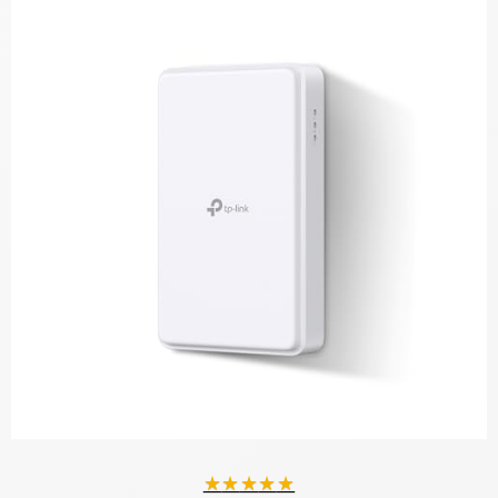
★
★
★
★
★