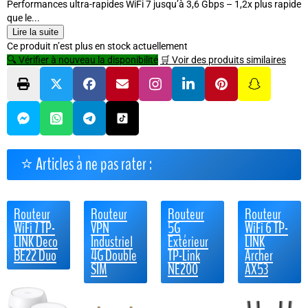
Performances ultra-rapides WiFi 7 jusqu’à 3,6 Gbps – 1,2x plus rapide
que le...
Lire la suite
Ce produit n’est plus en stock actuellement
🔍 Vérifier à nouveau la disponibilité
🛒 Voir des produits similaires
⭐ Articles à ne pas rater :
Routeur
Routeur
Routeur
Routeur
WiFi 7 TP-
VPN
5G
WiFi 6 TP-
LINK Deco
Industriel
Extérieur
LINK
BE22 Duo
4G Double
TP-Link
Archer
SIM
NE200
AX53