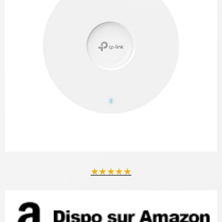
★
★
★
★
★