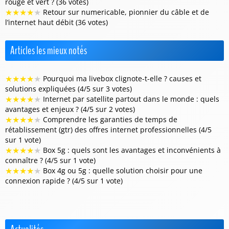
rouge et vert ? (36 votes)
★
★
★
★
★
Retour sur numericable, pionnier du câble et de
l’internet haut débit (36 votes)
Articles les mieux notés
★
★
★
★
★
Pourquoi ma livebox clignote-t-elle ? causes et
solutions expliquées (4/5 sur 3 votes)
★
★
★
★
★
Internet par satellite partout dans le monde : quels
avantages et enjeux ? (4/5 sur 2 votes)
★
★
★
★
★
Comprendre les garanties de temps de
rétablissement (gtr) des offres internet professionnelles (4/5
sur 1 vote)
★
★
★
★
★
Box 5g : quels sont les avantages et inconvénients à
connaître ? (4/5 sur 1 vote)
★
★
★
★
★
Box 4g ou 5g : quelle solution choisir pour une
connexion rapide ? (4/5 sur 1 vote)