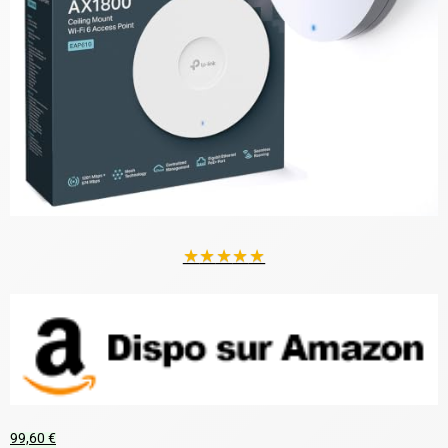
★
★
★
★
★
99,60 €