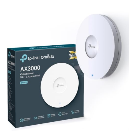
protéger efficacement votre réseau.
Alimentation flexible
: compatible PoE+ et USB Type-C
(adaptateur non inclus) pour une installation facile.
Pourquoi choisir le Zyxel BE6500 ?
Idéal pour les entreprises et les foyers connectés exigeants, ce point
d'accès offre une expérience réseau performante et sécurisée avec
une gestion adaptée à tous les niveaux.
Caractéristiques techniques :
Fréquences : 2,4 GHz (2x2:2) et 5/6 GHz (4x4:2)
Norme : WiFi 7
Vitesse maximale : 6,5 Gbps
Gestion cloud Nebula avec IA intégrée
Dimension : Point d'accès double radio BE6500
Date de sortie : Février 2025
Optez pour un réseau rapide, sécurisé et facile à gérer avec le Zyxel
BE6500.