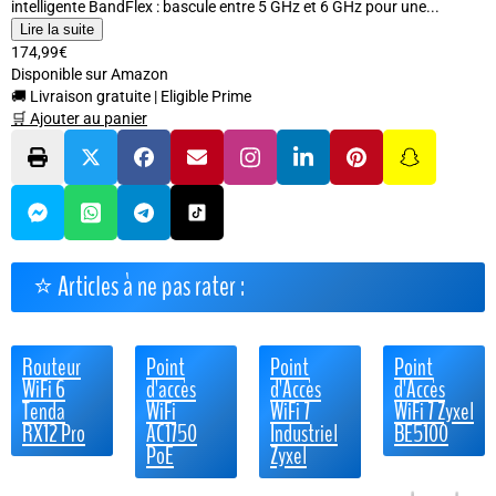
intelligente BandFlex : bascule entre 5 GHz et 6 GHz pour une...
Lire la suite
174,99€
Disponible sur Amazon
🚚 Livraison gratuite
|
Eligible Prime
🛒 Ajouter au panier
⭐ Articles à ne pas rater :
Routeur
Point
Point
Point
WiFi 6
d'accès
d'Accès
d'Accès
Tenda
WiFi
WiFi 7
WiFi 7 Zyxel
RX12 Pro
AC1750
Industriel
BE5100
PoE
Zyxel