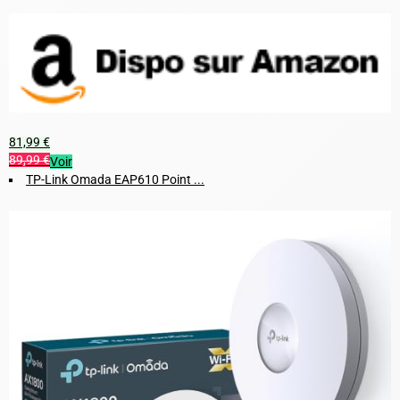
81,99 €
89,99 €
Voir
TP-Link Omada EAP610 Point ...