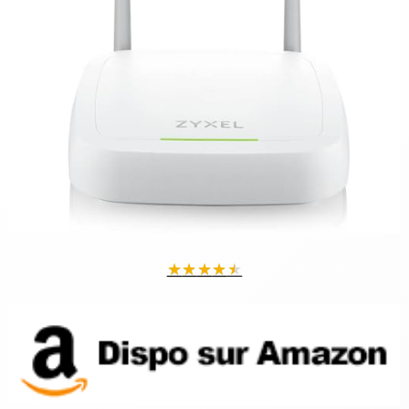
★
★
★
★
★