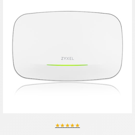
★
★
★
★
★