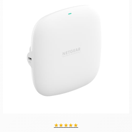
★
★
★
★
★