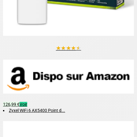
★
★
★
★
★
126,99 €
Voir
Zyxel WiFi 6 AX5400 Point d...