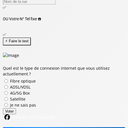
✅
OU
Votre N° Tel fixe ☎️
✅
Quel est le type de connexion internet que vous utilisez
actuellement ?
Fibre optique
ADSL/VDSL
4G/5G Box
Satellite
Je ne sais pas
Voter
Partager sur Facebook