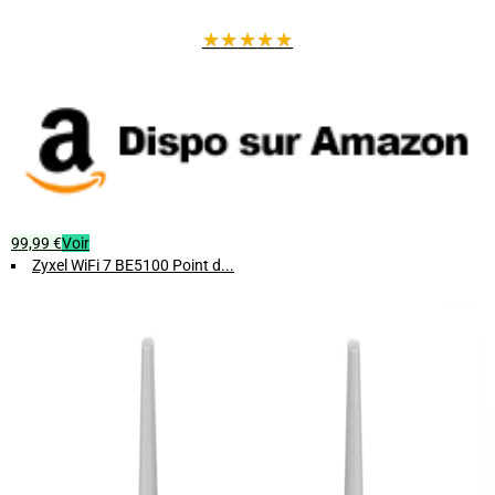
★
★
★
★
★
99,99 €
Voir
Zyxel WiFi 7 BE5100 Point d...