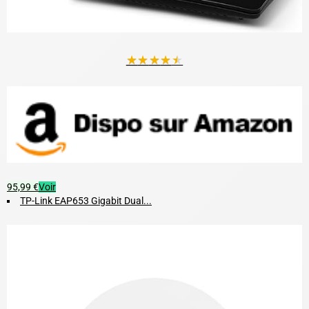
★
★
★
★
★
95,99 €
Voir
TP-Link EAP653 Gigabit Dual...