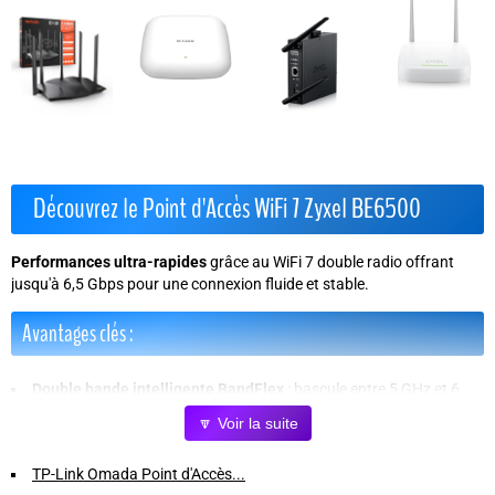
Découvrez le Point d'Accès WiFi 7 Zyxel BE6500
Performances ultra-rapides
grâce au WiFi 7 double radio offrant
jusqu'à
6,5 Gbps
pour une connexion fluide et stable.
Avantages clés :
Double bande intelligente BandFlex
: bascule entre 5 GHz et 6
GHz pour une couverture optimale et évolutive.
🔽 Voir la suite
Gestion simplifiée
via Nebula Cloud, application mobile ou accès
direct, avec une interface intuitive alimentée par l'IA.
TP-Link Omada Point d'Accès...
Sécurité renforcée
grâce au VLAN tagging, pour segmenter et