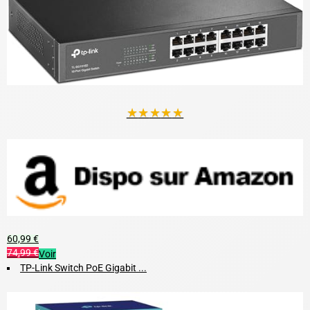
★
★
★
★
★
60,99 €
74,99 €
Voir
TP-Link Switch PoE Gigabit ...