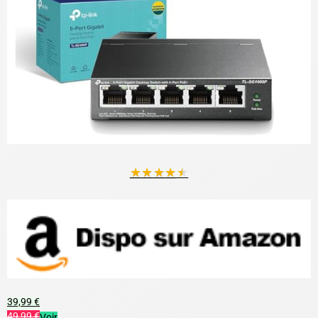
★
★
★
★
★
39,99 €
49,99 €
Voir