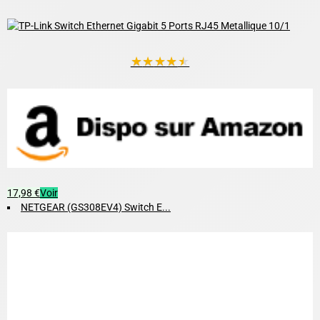
★
★
★
★
★
17,98 €
Voir
NETGEAR (GS308EV4) Switch E...