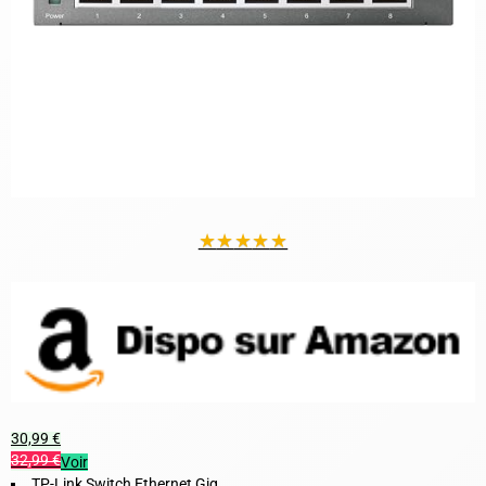
★
★
★
★
★
30,99 €
32,99 €
Voir
TP-Link Switch Ethernet Gig...