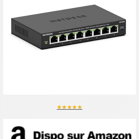
★
★
★
★
★