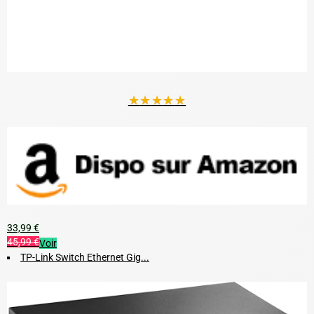
★
★
★
★
★
33,99 €
45,99 €
Voir
TP-Link Switch Ethernet Gig...