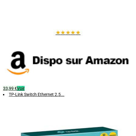
Avantages clés
Rapidité
: améliore les performances de votre réseau local
Facilité d'utilisation
: pas de configuration nécessaire, brancher et
★
★
★
★
★
utiliser
Silence
: aucun bruit, même en charge élevée
Compatibilité
: supporte tous vos équipements réseau
Durabilité
: protection à vie pour une tranquillité d'esprit
Optimisez votre réseau domestique ou professionnel avec ce switch
Ethernet 2.5G 5 ports BrosTrend et bénéficiez d'une connexion stable,
rapide et discrète.
33,99 €
Voir
TP-Link Switch Ethernet 2.5...