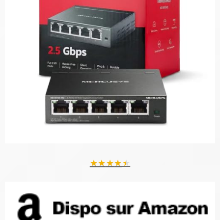
★
★
★
★
★