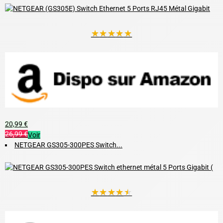
★
★
★
★
★
20,99 €
26,99 €
Voir
NETGEAR GS305-300PES Switch...
★
★
★
★
★