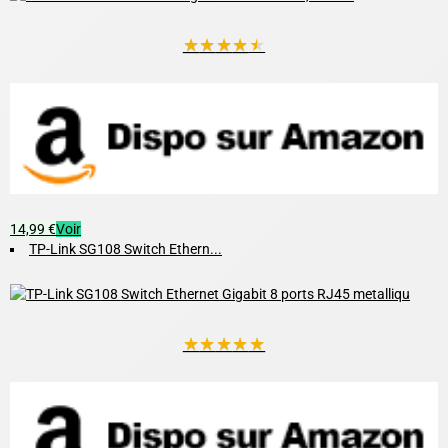
★
★
★
★
★
14,99 €
Voir
TP-Link SG108 Switch Ethern...
★
★
★
★
★