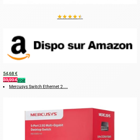
★
★
★
★
★
54,68 €
59,99 €
Voir
Mercusys Switch Ethernet 2....