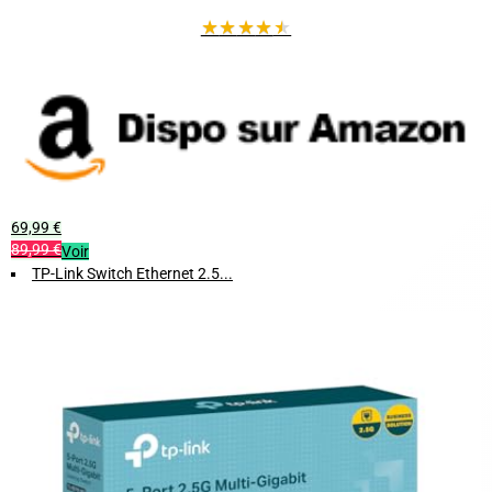
★
★
★
★
★
69,99 €
89,99 €
Voir
TP-Link Switch Ethernet 2.5...