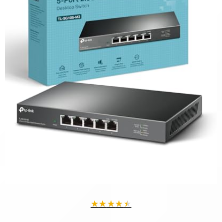
★
★
★
★
★