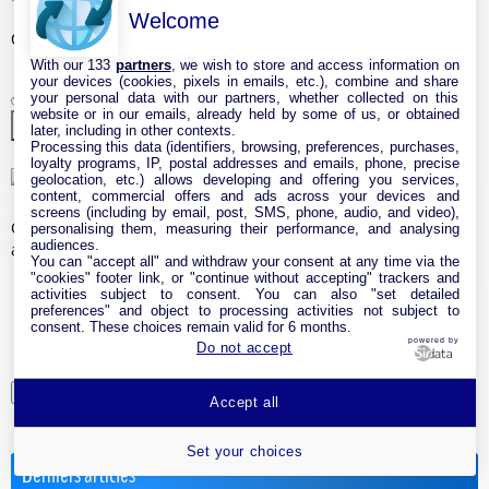
Welcome
OU
Votre N° Tel fixe ☎️
With our 133
partners
, we wish to store and access information on
your devices (cookies, pixels in emails, etc.), combine and share
✅
your personal data with our partners, whether collected on this
website or in our emails, already held by some of us, or obtained
later, including in other contexts.
Processing this data (identifiers, browsing, preferences, purchases,
loyalty programs, IP, postal addresses and emails, phone, precise
geolocation, etc.) allows developing and offering you services,
content, commercial offers and ads across your devices and
screens (including by email, post, SMS, phone, audio, and video),
Quel est le type de connexion internet que vous utilisez
personalising them, measuring their performance, and analysing
audiences.
actuellement ?
You can "accept all" and withdraw your consent at any time via the
Fibre optique
"cookies" footer link, or "continue without accepting" trackers and
activities subject to consent. You can also "set detailed
ADSL/VDSL
preferences" and object to processing activities not subject to
4G/5G Box
consent. These choices remain valid for 6 months.
Satellite
powered by
Do not accept
Je ne sais pas
Voter
Accept all
Partager sur Facebook
Set your choices
Derniers articles