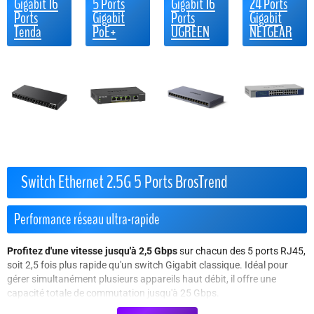
Gigabit 16
5 Ports
Gigabit 16
24 Ports
Ports
Gigabit
Ports
Gigabit
Tenda
PoE+
UGREEN
NETGEAR
Switch Ethernet 2.5G 5 Ports BrosTrend
Performance réseau ultra-rapide
Profitez d'une vitesse jusqu'à 2,5 Gbps
sur chacun des 5 ports RJ45,
soit 2,5 fois plus rapide qu'un switch Gigabit classique. Idéal pour
gérer simultanément plusieurs appareils haut débit, il offre une
capacité totale de commutation jusqu'à 25 Gbps.